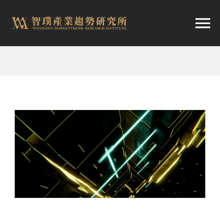
跳
至
切
内
容
换
首頁
导
趨勢報告
航
市場快訊
產業日報
關於智璞