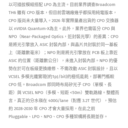
以可插拔模組搭配 LPO 為主流。目前業界調查Broadcom
TH6 雖有 CPO 版本，但目前雲端廠幾乎都採用純電版本，
CPO 版尚未大量導入。2026 年實際量產出貨的 CPO 交換器
以 nVIDIA Quantum-X為主。此外，業界也需區分 CPO 與
NPO（Near-Packaged Optics，近封裝光學）的差異：CPO
是將光引擎放入 ASIC 封裝內部，與晶片共封裝於同一基板
上（距離數毫米）；NPO 則是將光引擎放在 PCB 板上靠近
ASIC 的位置（距離數公分），未進入封裝內部。NPO 的優
勢在於可在板級更換維修、不需改動 ASIC 封裝設計，且以
VCSEL 多模光纖實現(約1pJ/bit)的極低能耗，部署門檻較
CPO 低。Broadcom 即同時布局矽光子 CPO（單模、長
距）與 VCSEL NPO（多模、短距 <50m）雙軌路線。整體而
言，真正的分水嶺在 400G/lane（對應 3.2T 世代），預估
約 2028-2030 年 CPO 才會大量採用，在此之前
Pluggable、LPO、NPO、CPO 多種架構將長期並存。