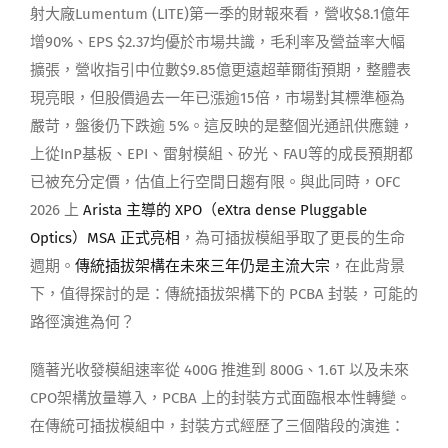
射大廠Lumentum (LITE)第一季的財報來看，營收$8.1億年
增90%、EPS $2.37均優於市場共識，毛利率及營益率大幅
擴張，營收指引中位數$9.85億更遠超華爾街預期，整體表
現亮眼，但股價過去一年已漲逾15倍，市場對其標準極為
嚴苛，盤後仍下跌逾 5%。這反映的是整個光通訊供應鏈，
上從InP基板、EPI、雷射模組、矽光、FAU等的成長預期都
已被充分定價，估值上行空間日趨有限。與此同時，OFC
2026 上
Arista 主導的 XPO（eXtra dense Pluggable
Optics）MSA 正式亮相
，為可插拔模組爭取了更長的生命
週期。
傳統插拔架構在未來三年仍是主流大宗
，在此背景
下，值得探討的是：傳統插拔架構下的 PCBA 封裝，可能的
路徑演進為何？
隨著光收發模組速率從 400G 推進到 800G、1.6T 以及未來
CPO架構放量導入，PCBA 上的封裝方式面臨根本性轉變。
在傳統可插拔模組中，封裝方式經歷了三個階段的演進：