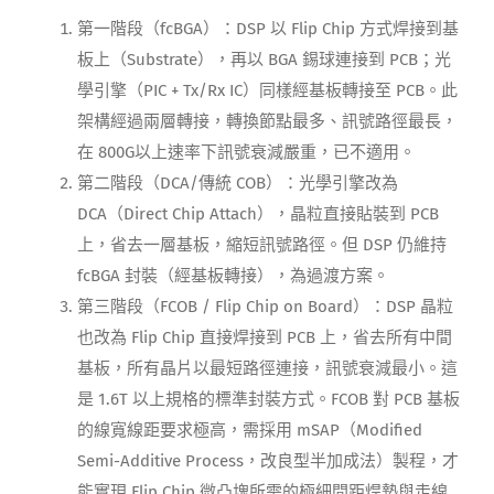
第一階段（fcBGA）：DSP 以 Flip Chip 方式焊接到基
板上（Substrate），再以 BGA 錫球連接到 PCB；光
學引擎（PIC + Tx/Rx IC）同樣經基板轉接至 PCB。此
架構經過兩層轉接，轉換節點最多、訊號路徑最長，
在 800G以上速率下訊號衰減嚴重，已不適用。
第二階段（DCA/傳統 COB）：光學引擎改為
DCA（Direct Chip Attach），晶粒直接貼裝到 PCB
上，省去一層基板，縮短訊號路徑。但 DSP 仍維持
fcBGA 封裝（經基板轉接），為過渡方案。
第三階段（FCOB / Flip Chip on Board）：DSP 晶粒
也改為 Flip Chip 直接焊接到 PCB 上，省去所有中間
基板，所有晶片以最短路徑連接，訊號衰減最小。這
是 1.6T 以上規格的標準封裝方式。FCOB 對 PCB 基板
的線寬線距要求極高，需採用 mSAP（Modified
Semi-Additive Process，改良型半加成法）製程，才
能實現 Flip Chip 微凸塊所需的極細間距焊墊與走線