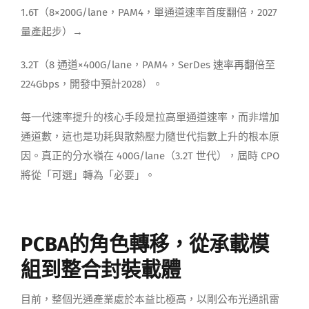
1.6T（8×200G/lane，PAM4，單通道速率首度翻倍，2027
量產起步）→
3.2T（8 通道×400G/lane，PAM4，SerDes 速率再翻倍至
224Gbps，開發中預計2028）。
每一代速率提升的核心手段是拉高單通道速率，而非增加
通道數，這也是功耗與散熱壓力隨世代指數上升的根本原
因。真正的分水嶺在 400G/lane（3.2T 世代），屆時 CPO
將從「可選」轉為「必要」。
PCBA的角色轉移，從承載模
組到整合封裝載體
目前，整個光通產業處於本益比極高，以剛公布光通訊雷