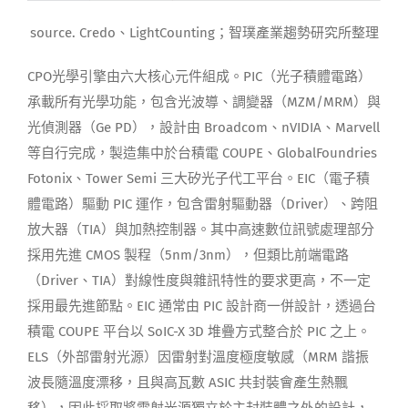
source. Credo、LightCounting；智璞產業趨勢研究所整理
CPO光學引擎由六大核心元件組成。PIC（光子積體電路）
承載所有光學功能，包含光波導、調變器（MZM/MRM）與
光偵測器（Ge PD），設計由 Broadcom、nVIDIA、Marvell
等自行完成，製造集中於台積電 COUPE、GlobalFoundries
Fotonix、Tower Semi 三大矽光子代工平台。EIC（電子積
體電路）驅動 PIC 運作，包含雷射驅動器（Driver）、跨阻
放大器（TIA）與加熱控制器。其中高速數位訊號處理部分
採用先進 CMOS 製程（5nm/3nm），但類比前端電路
（Driver、TIA）對線性度與雜訊特性的要求更高，不一定
採用最先進節點。EIC 通常由 PIC 設計商一併設計，透過台
積電 COUPE 平台以 SoIC-X 3D 堆疊方式整合於 PIC 之上。
ELS（外部雷射光源）因雷射對溫度極度敏感（MRM 諧振
波長隨溫度漂移，且與高瓦數 ASIC 共封裝會產生熱飄