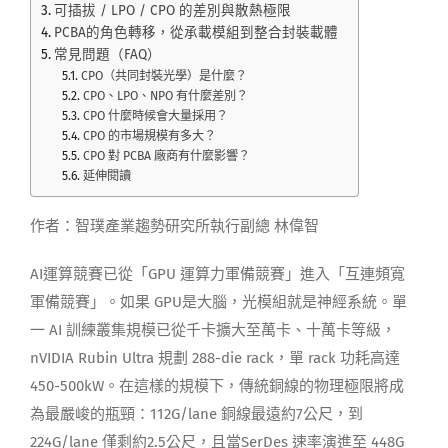
可插拔 / LPO / CPO 的差別與散熱極限
PCBA的角色轉移，從承載模組到整合封裝載體
常見問題（FAQ）
CPO（共同封裝光學）是什麼？
CPO、LPO、NPO 有什麼差別？
CPO 什麼時候會大量採用？
CPO 的市場規模有多大？
CPO 對 PCBA 廠商有什麼影響？
延伸閱讀
作者：智璞產業趨勢研究所執行副總 林偉智
AI運算競賽已從「GPU 運算力軍備競賽」進入「互連頻寬
軍備競賽」。如果 GPU是大腦，光模組就是神經系統。單
一 AI 訓練叢集規模已從千卡擴大至萬卡、十萬卡等級，
nVIDIA Rubin Ultra 規劃 288-die rack，單 rack 功耗高達
450-500kW。在這樣的規模下，傳統銅線的物理極限將成
為最嚴峻的瓶頸：112G/lane 銅線最遠約7公尺，到
224G/lane 僅剩約2.5公尺，且當SerDes 速率演進至 448G