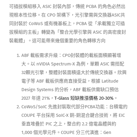
可插拔模組移入 ASIC 封裝內部，傳統 PCBA 的角色必然出
現根本性位移。在 CPO 架構下，光引擎需與交換器ASIC共
同封裝於 CoWoS 或有機基板上，PCBA 從「承載獨立可插
拔模組的主板」轉變為「整合光學引擎與 ASIC 的高密度封
裝載體」。這可能帶來幾個重要的角色轉移方向
ABF 載板需求升級：CPO封裝體的載板面積顯著增
大。以 nVIDIA Spectrum-X 為例，單顆 ASIC 需搭配
32顆光引擎，整體封裝面積遠大於傳統交換器。欣興
電子等 ABF 載板供應商直接受益，根據 Latitude
Design Systems 的分析，ABF 載板供需缺口預估
2027 年達 21%，
T-Glass 短缺推漲價格 20-30%
。
CoWoS/SoIC 先進封裝取代部分PCBA功能：台積電的
COUPE 平台採用 SoIC-X 銅-銅混合鍵合技術，將 EIC
垂直堆疊於 PIC 之上，整合約 2.2 億電晶體與約
1,000 個光學元件。COUPE 分三代演進：Gen