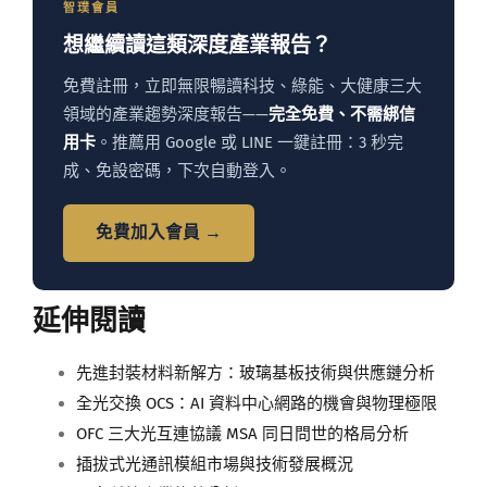
智璞會員
想繼續讀這類深度產業報告？
免費註冊，立即無限暢讀科技、綠能、大健康三大
領域的產業趨勢深度報告——
完全免費、不需綁信
用卡
。推薦用 Google 或 LINE 一鍵註冊：3 秒完
成、免設密碼，下次自動登入。
免費加入會員 →
延伸閱讀
先進封裝材料新解方：玻璃基板技術與供應鏈分析
全光交換 OCS：AI 資料中心網路的機會與物理極限
OFC 三大光互連協議 MSA 同日問世的格局分析
插拔式光通訊模組市場與技術發展概況