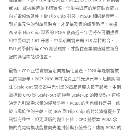
板組裝」。對 PCBA 業者來說，向上跨入 CoWoS 先進封裝
或 ABF 載板製造並不切實際，但沿著既有的精密貼合能力
向光電領域延伸，從 Flip Chip 封裝、mSAP 細線路製程、
到光學元件的對準與貼合，才是最務實的轉型路徑。掌握
高良率 Flip Chip 製程的 PCBA 廠商近三年仍將在可插拔模
組中受益於 1.6T 升級，中長期則需布局 ELS 晶粒貼合、
FAU 光學對準等 CPO 組裝環節，才能在產業價值鏈重新分
配的過程中站穩位置。
最後，CPO 正從實驗室走向規模化量產，2026 年是驗證放
量的關鍵年，2027-2028 年才是真正的光通元年。短期應關
注 Scale-out 交換器中光引擎的量產進度與良率爬坡，中期
需追蹤 CPO 從 Scale-out 延伸至 Scale-up 的時間點。這將
決定光引擎需求量的爆發斜率。PCBA 的角色轉移是另一條
被市場低估的主軸。從 BGA 到 Flip Chip 的封裝演進提升了
訊號完整性，但更深層的變化在於：CPO 將原本 PCBA 承
擔的光電轉換功能推向先進封裝與系統整合，傳統 PCBA 的