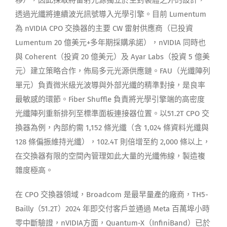
移），因此採取將雷射光源獨立於主封裝體之外的設計，
透過光纖將連續波光訊號導入光學引擎。目前 Lumentum
為 nVIDIA CPO 交換器的主要 CW 雷射供應商（已投資
Lumentum 20 億美元+多年期採購承諾），nVIDIA 同時也
與 Coherent（投資 20 億美元）及 Ayar Labs（投資 5 億美
元）建立策略合作，佈局多元光源供應鏈。FAU（光纖陣列
單元）負責微米級光波導與外部光纖的精準對接，是良率
最敏感的環節。Fiber Shuffle 負責將光學引擎端的高密度
光纖陣列重新排列至標準面板連接器位置。以51.2T CPO 交
換器為例，內部約需 1,152 條光纖（含 1,024 條資料光纖與
128 條偏振維持光纖），102.4T 則倍增至約 2,000 條以上，
在交換器有限的空間內管理如此大量的光纖佈線，製造複
雜度極高。
在 CPO 交換器領域，Broadcom 是最早量產的廠商，TH5-
Bailly（51.2T）2024 年即交付客戶並通過 Meta 百萬埠小時
零中斷驗證，nVIDIA方面，Quantum-X（InfiniBand）已於