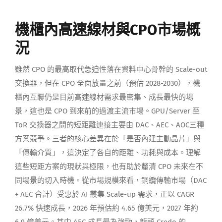
機櫃內高速線材與CPO市場概
況
雖然 CPO 的最高取代急迫性落在資料中心骨幹的 Scale-out
交換器，但在 CPO 全面放量之前（預估 2028-2030），機
櫃內互聯仍是目前高速線材需求最密集、成長最快的場
景，這也是 CPO 到來前的過渡主流市場。GPU/Server 至
ToR 交換器之間的短距離連接主要由 DAC、AEC、AOC三種
方案競爭。三者的核心差異在於「是否內建主動晶片」與
「傳輸介質」，這決定了各自的距離、功耗與成本。理解
這些短距方案的現狀與極限，也有助於釐清 CPO 未來在不
同場景的切入時機。從市場規模來看，銅纜傳輸市場（DAC
+ AEC 合計）受惠於 AI 叢集 Scale-up 需求，正以 CAGR
26.7% 快速成長，2026 年預估約 4.65 億美元，2027 年約
6.9 億美元。其中 AEC 成長最為強勁，龍頭 Credo 的