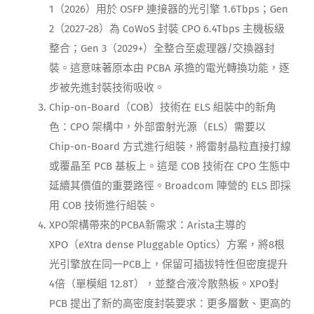
1（2026）用於 OSFP 連接器的光引擎 1.6Tbps；Gen
2（2027-28）為 CoWoS 封裝 CPO 6.4Tbps 主機板級
整合；Gen 3（2029+）全整合至處理器/交換器封
裝。這意味著原本由 PCBA 承擔的電光轉換功能，逐
步被先進封裝技術吸收。
Chip-on-Board（COB）技術在 ELS 組裝中的新角
色：CPO 架構中，外部雷射光源（ELS）需要以
Chip-on-Board 方式進行組裝，將雷射晶粒直接打線
或覆晶至 PCB 基板上。這是 COB 技術在 CPO 生態中
延續其價值的重要路徑。Broadcom 陣營的 ELS 即採
用 COB 技術進行組裝。
XPO架構帶來的PCBA新需求：Arista主導的
XPO（eXtra dense Pluggable Optics）方案，將8根
光引擎放在同一PCB上，保留可插拔特性但密度提升
4倍（單模組 12.8T），並整合液冷散熱板。XPO對
PCB 提出了新的高密度封裝要求：更多層數、更高的