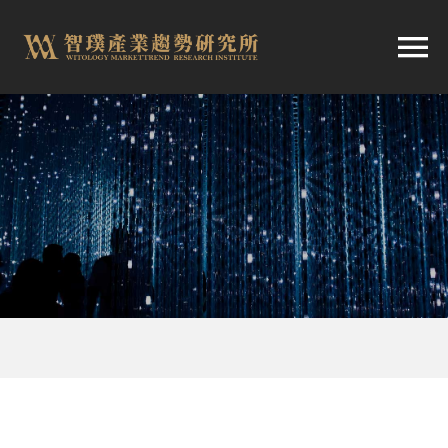
跳
至
切
内
容
换
首頁
导
趨勢報告
航
市場快訊
產業日報
關於智璞