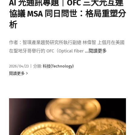
AI 光通訊專題｜OFC 三大光互連
協議 MSA 同日問世：格局重塑分
析
作者：智璞產業趨勢研究所執行副總 林偉智 上個月在美國
在聖地牙哥舉行的 OFC（Optical Fiber
...閱讀更多
2026/04/23
|
分類:
科技(Technology)
閱讀更多