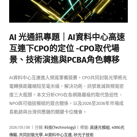
AI 光通訊專題｜AI資料中心高速
互連下CPO的定位 -CPO取代場
景、技術演進與PCBA角色轉移
AI資料中心互連進入頻寬軍備競賽，CPO共同封裝光學將光
電轉換距離縮短至毫米級，解決功耗、訊號衰減與頻寬密
度三大瓶頸。本文分析CPO在各網路層級的取代急迫性、
NPO與可插拔模組的競合關係，以及2026至2036年市場成
長軌跡與台灣供應鏈的關鍵卡位機會。
2026/05/08
|
分類:
科技(Technology)
|
標籤:
高速光模組
,
400G光
傳輸
,
共同封裝光學
,
AI資料中心互連
,
矽光子技術