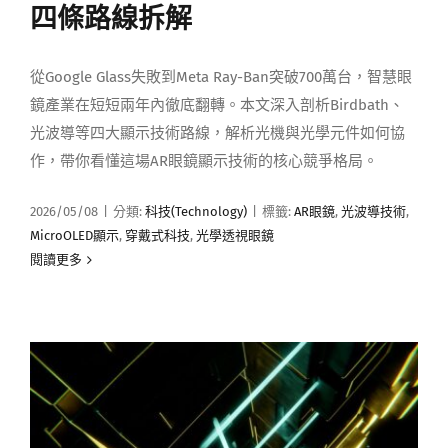
四條路線拆解
從Google Glass失敗到Meta Ray-Ban突破700萬台，智慧眼
鏡產業在短短兩年內徹底翻轉。本文深入剖析Birdbath、
光波導等四大顯示技術路線，解析光機與光學元件如何協
作，帶你看懂這場AR眼鏡顯示技術的核心競爭格局。
2026/05/08
|
分類:
科技(Technology)
|
標籤:
AR眼鏡
,
光波導技術
,
MicroOLED顯示
,
穿戴式科技
,
光學透視眼鏡
閱讀更多