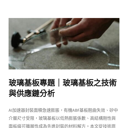
玻璃基板專題｜玻璃基板之技術
與供應鏈分析
AI加速器封裝面積急速膨脹，有機ABF基板翹曲失效、矽中
介層尺寸受限，玻璃基板以低熱膨脹係數、高結構剛性與
面板級可擴展性成為先進封裝的材料解方。本文從技術原