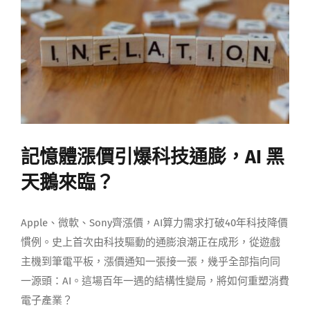
媒體曝光
會員帳號
中文
記憶體漲價引爆科技通膨，AI 黑
天鵝來臨？
Apple、微軟、Sony齊漲價，AI算力需求打破40年科技降價
慣例。史上首次由科技驅動的通膨浪潮正在成形，從遊戲
主機到筆電平板，漲價通知一張接一張，幾乎全部指向同
一源頭：AI。這場百年一遇的結構性變局，將如何重塑消費
電子產業？