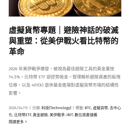
虛擬貨幣專題｜避險神話的破滅
與重塑：從美伊戰火看比特幣的
革命
2026 年美伊戰爭爆發，被視為最佳避險工具的黃金重挫
14.5%，比特幣 ETF 卻逆勢吸金。智璞解析避險資產的板塊
位移，以及 401(k) 退休基金進場對虛擬貨幣市場的結構性
影響。
2026/04/15
|
分類:
科技(Technology)
|
標籤:
BTC
,
虛擬貨幣
,
去中心
化
,
比特幣ETF
,
黃金避險
,
美伊戰爭
,
IBIT
,
數位資產儲備
閱讀更多