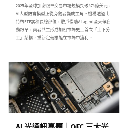
2025年全球加密跟單交易市場規模突破474億美元，
AI大型語言模型正從旁觀者變成主角。機構透過比
特幣ETF累積長線部位，散戶借助AI agent全天候自
動跟單，兩者共生形成加密市場史上首次「上下分
工」結構，重新定義誰能在市場中獲利。
AI 光通訊專題｜OFC 三大光