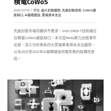
積電CoWoS
2026/07/16
|
標籤:
晶片封裝趨勢
,
先進封裝技術
,
CoWoS產
能缺口
,
AI基礎建設
,
雲端資本支出
先進封裝市場持續供不應求，Intel EMIB-T技術補位
台積電CoWoS產能缺口。本文從Meta算力出租事件
出發，深入分析美系四大雲端業者資本支出趨勢，
以及2025至2027年AI基礎建設供需失衡的結構性原
因。