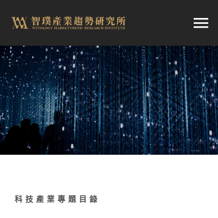
跳
至
切
内
容
换
首頁
导
趨勢報告
航
市場快訊
產業日報
科技產業專題目錄
關於智璞