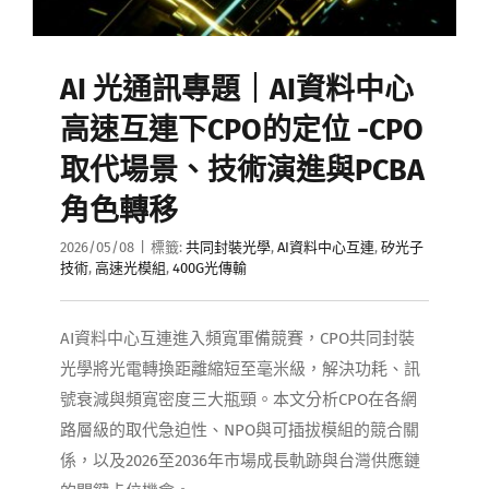
AI 光通訊專題｜AI資料中心
高速互連下CPO的定位 -CPO
取代場景、技術演進與PCBA
角色轉移
2026/05/08
|
標籤:
共同封裝光學
,
AI資料中心互連
,
矽光子
技術
,
高速光模組
,
400G光傳輸
AI資料中心互連進入頻寬軍備競賽，CPO共同封裝
光學將光電轉換距離縮短至毫米級，解決功耗、訊
號衰減與頻寬密度三大瓶頸。本文分析CPO在各網
路層級的取代急迫性、NPO與可插拔模組的競合關
係，以及2026至2036年市場成長軌跡與台灣供應鏈