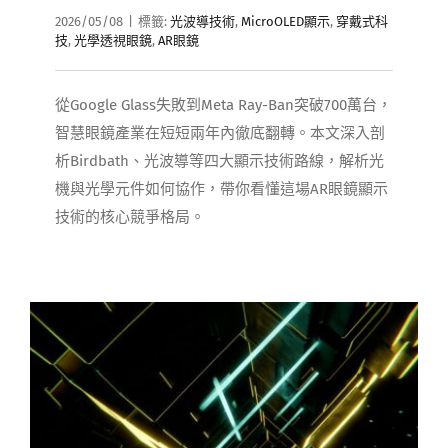
2026/05/08
|
標籤:
光波導技術
,
MicroOLED顯示
,
穿戴式科
技
,
光學透視眼鏡
,
AR眼鏡
從Google Glass失敗到Meta Ray-Ban突破700萬台，
智慧眼鏡產業在短短兩年內徹底翻轉。本文深入剖
析Birdbath、光波導等四大顯示技術路線，解析光
機與光學元件如何協作，帶你看懂這場AR眼鏡顯示
技術的核心競爭格局。