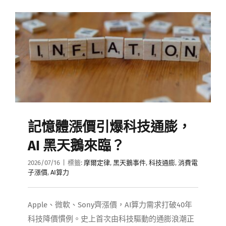
媒體曝光
會員帳號
中文
記憶體漲價引爆科技通膨，
AI 黑天鵝來臨？
2026/07/16
|
標籤:
摩爾定律
,
黑天鵝事件
,
科技通膨
,
消費電
子漲價
,
AI算力
Apple、微軟、Sony齊漲價，AI算力需求打破40年
科技降價慣例。史上首次由科技驅動的通膨浪潮正