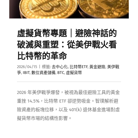
虛擬貨幣專題｜避險神話的
破滅與重塑：從美伊戰火看
比特幣的革命
2026/04/15
|
標籤:
去中心化
,
比特幣ETF
,
黃金避險
,
美伊戰
爭
,
IBIT
,
數位資產儲備
,
BTC
,
虛擬貨幣
2026 年美伊戰爭爆發，被視為最佳避險工具的黃金
重挫 14.5%，比特幣 ETF 卻逆勢吸金。智璞解析避
險資產的板塊位移，以及 401(k) 退休基金進場對虛
擬貨幣市場的結構性影響。