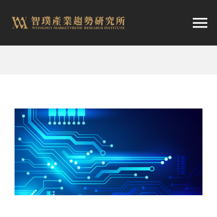
跳
至
切
内
容
换
首頁
导
趨勢報告
航
市場快訊
產業日報
關於智璞