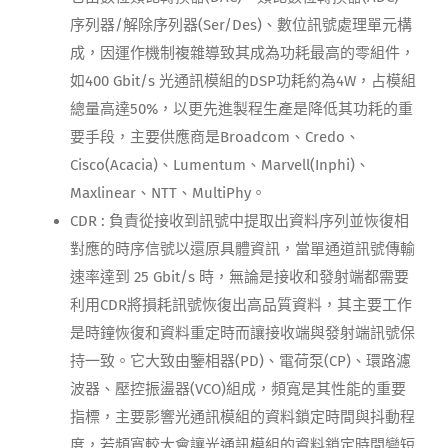
序列器/解除序列器(Ser/Des)、數位訊號處理單元構
成，因運作機制複雜導致其成為功耗最高的零組件，
如400 Gbit/s 光通訊模組的DSP功耗約為4W，占模組
總量高達50%，以更先進製程生產是降低其功耗的重
要手段，主要供應商是Broadcom、Credo、
Cisco(Acacia)、Lumentum、Marvell(Inphi)、
Maxlinear、NTT、MultiPhy。
CDR : 負責從接收到訊號中提取出資料序列並恢復相
對應的時序信號以還原具體資訊，當單通道訊號傳輸
速率達到 25 Gbit/s 時，無論是接收和發射端都需要
利用CDR將損耗訊號恢復出高品質資料，其主要工作
是時鐘恢復和資料重定時而讓接收端與發射端訊號保
持一致。它大致由鑒相器(PD)、電荷泵(CP)、環路濾
波器、壓控振盪器(VCO)組成，頻寬是其性能的重要
指標，主要影響光通訊模組的資料鎖定時間與抖動程
度，若頻寬較大會讓光通訊模組的資料鎖定時間變短