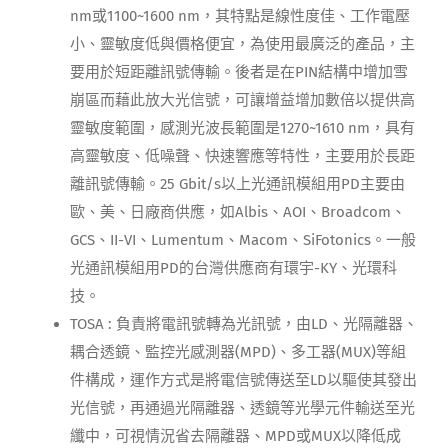
nm或1100~1600 nm，其特點是線性度佳、工作電壓
小、靈敏度低與價格便宜，為使用最廣泛的產品，主
要用於短距離訊號傳輸。後者是在PIN結構中增加雪
崩區而藉此放大光信號，可讓增益增加數倍以提供高
靈敏度範圍，感測光波長範圍是1270~1610 nm，具有
高靈敏度、低噪聲、快速響應等特性，主要用於長距
離訊號傳輸。25 Gbit/s以上光通訊模組用PD主要由
歐、美、日廠商供應，如Albis、AOI、Broadcom、
GCS、II-VI、Lumentum、Macom、SiFotonics。一般
光通訊模組用PD的台灣供應商有環宇-KY、光環科
技。
TOSA : 負責將電訊號轉為光訊號，由LD、光隔離器、
耦合透鏡、監控光感測器(MPD)、多工器(MUX)等組
件構成，運作方式是將電信號傳送至LD以驅使其發出
光信號，再通過光隔離器、透鏡等光學元件輸送至光
纖中，可視情況省去隔離器、MPD或MUX以降低成