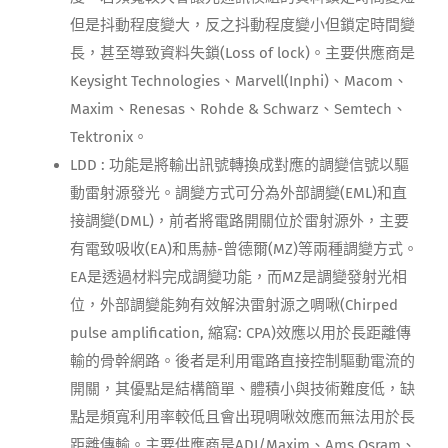
但是抖動程度變大，反之抖動程度變小但鎖定時間變
長，甚至導致資料失鎖(Loss of lock)。主要供應商是
Keysight Technologies、Marvell(Inphi)、Macom、
Maxim、Renesas、Rohde & Schwarz、Semtech、
Tektronix。
LDD : 功能是將輸出訊號轉換成對應的調變信號以驅
動雷射源發光。調變方式可分為外部調變(EML)和直
接調變(DML)，前者將電路開關位於雷射源外，主要
有電致吸收(EA)和馬赫-曾德爾(MZ)等兩種調變方式。
EA是透過材料完成調變功能，而MZ是調變發射光相
位，外部調變能夠有效解決雷射源之啁啾(Chirped
pulse amplification, 縮寫: CPA)效應以用於長距離傳
輸的骨幹網路。後者是利用電路直接控制驅動電流的
開關，其優點是結構簡單、體積小與技術難度低，缺
點是頻寬利用率較低且會出現啁啾效應而無法用於長
距離傳輸。主要供應商是ADI/Maxim、Ams Osram、