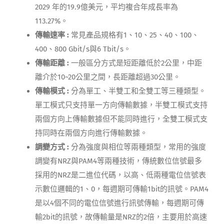
2029 年的19.9億美元，平均複合年成長率為
113.27%。
傳輸速率
:
常見產品規格有1、10、25、40、100、
400、800 Gbit/s與6 Tbit/s。
傳輸距離
:
一般區分方式是短距離低於2公里，中距
離介於10~20公里之間，長距離超過30公里。
傳輸模式
:
分為單工、半雙工和全雙工等三種類型。
單工模式只支持單一方向傳輸數據，半雙工模式支持
兩個方向上傳輸數據但不能同時進行，全雙工模式支
持同時在兩個方向進行傳輸數據。
調變方式
:
分為強度與相位等兩種類型，常用的強度
調變有NRZ與PAM4等兩種技術，傳統數位信號最多
採用的NRZ是二進位代碼，以高、低兩種電位信號表
示數位邏輯的1、0，每週期可傳輸1bit的訊號。PAM4
是以4個不同的電位信號進行訊號傳輸，每週期可傳
輸2bit的訊號，故傳輸量是NRZ的2倍，主要用於高速