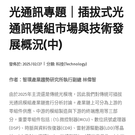
光通訊專題｜插拔式光
媒體曝光
通訊模組市場與技術發
會員帳號
展概況(中)
中文
|
發佈於: 2025/02/27
分類:
科技(Technology)
作者：智璞產業趨勢研究所執行副總 林偉智
由於2025年主流還是傳統光模塊，因此我們對傳統可插拔
光通訊模組產業鏈進行分析討論。產業鏈上可分為上游的
零組件供應、中游的模組製造與下游的終端應用等三部
分，重要零組件包括 : (1).微控制器(MCU)、數位訊號處理器
(DSP)、時脈與資料恢復器(CDR)、雷射源驅動器(LDD)等晶