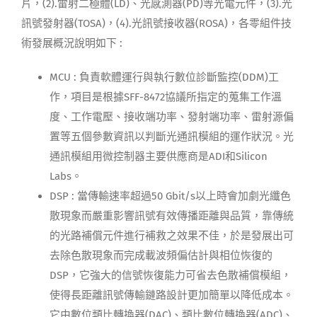
片，(2).雷射二極體(LD)、光感測器(PD)等光電元件，(3).光
訊號發射器(TOSA)，(4).光訊號接收器(ROSA)，各零組件技
術發展概況說明如下 :
MCU : 負責軟體運行與執行數位診斷監控(DDM)工
作，項目是根據SFF-8472協議所指定的蒐集工作溫
度、工作電壓、接收端功率、發射端功率、雷射源偏
置等五個參數資訊以判斷光通訊模組的運作狀況。光
通訊模組用微控制器主要供應商是ADI和Silicon
Labs。
DSP : 當傳輸速率超過50 Gbit/s以上時會加劇光纖色
散現象而嚴重影響訊號有效傳播距離與品質，靠傳統
的光路補償元件進行補救之效果不佳，於是發展出可
去除色散現象而完成載波頻偏估計與相位恢復的
DSP，它強大的信號恢復能力可省去色散補償模組，
使得長距離訊號傳輸鏈路設計更加簡單以降低成本。
它由數位類比轉換器(DAC)、類比數位轉換器(ADC)、