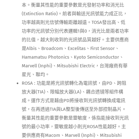
本。衡量其性能的重要參數是光發射功率和消光比
(Extinction Ratio)。前者與輸送光訊號能力成正比，
功率越高則光信號傳輸距離越遠。TOSA發出高、低
功率的光訊號分別代表邏輯1與0，消光比是兩者功率
的比值，越大則收到的光訊號品質越好。主要供應商
是Albis、Broadcom、Excelitas、First Sensor、
Hamamatsu Photonics、Kyoto Semiconductor、
Marvell (Inphi)、Mitsubishi Electric，台灣廠商有華
星光、聯均。
ROSA : 功能是將光訊號轉化為電訊號，由PD、跨阻
放大器(TIA)、限幅放大器(LA)、耦合透镜等組件構
成。運作方式是藉由PD將接收到光訊號轉換成電訊
號，在再透過TIA與LA整型後傳送至外部控制晶片。
衡量其性能的重要參數是靈敏度，係指能接收到光訊
號的最小功率，靈敏度越小則光ROSA性能越好。主
要供應商有Macom、Marvell (Inphi)、Mitsubishi