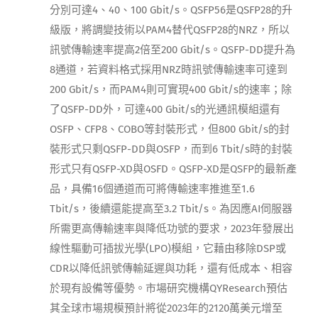
分別可達4、40、100 Gbit/s。QSFP56是QSFP28的升
級版，將調變技術以PAM4替代QSFP28的NRZ，所以
訊號傳輸速率提高2倍至200 Gbit/s。QSFP-DD提升為
8通道，若資料格式採用NRZ時訊號傳輸速率可達到
200 Gbit/s，而PAM4則可實現400 Gbit/s的速率；除
了QSFP-DD外，可達400 Gbit/s的光通訊模組還有
OSFP、CFP8、COBO等封裝形式，但800 Gbit/s的封
裝形式只剩QSFP-DD與OSFP，而到6 Tbit/s時的封裝
形式只有QSFP-XD與OSFD。QSFP-XD是QSFP的最新產
品，具備16個通道而可將傳輸速率推進至1.6
Tbit/s，後續還能提高至3.2 Tbit/s。為因應AI伺服器
所需更高傳輸速率與降低功號的要求，2023年發展出
線性驅動可插拔光學(LPO)模組，它藉由移除DSP或
CDR以降低訊號傳輸延遲與功耗，還有低成本、相容
於現有設備等優勢。市場研究機構QYResearch預估
其全球市場規模預計將從2023年的2120萬美元增至