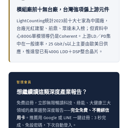
模組廠前十無台廠，台灣強項偏上游元件
LightCounting統計2023前十大七家為中國廠，
台廠光紅建聖、前鼎、眾達未入榜；但資料中
心800G單模領導仍是Coherent。上游LD／PD集
中在一般速率，25 Gbit/s以上主要由歐美日供
應，惟達發已有400G LDD＋DSP整合晶片。
智璞會員
想繼續讀這類深度產業報告？
免費註冊，立即無限暢讀科技、綠能、大健康三大
領域的產業趨勢深度報告——
完全免費、不需綁信
用卡
。推薦用 Google 或 LINE 一鍵註冊：3 秒完
成、免設密碼，下次自動登入。