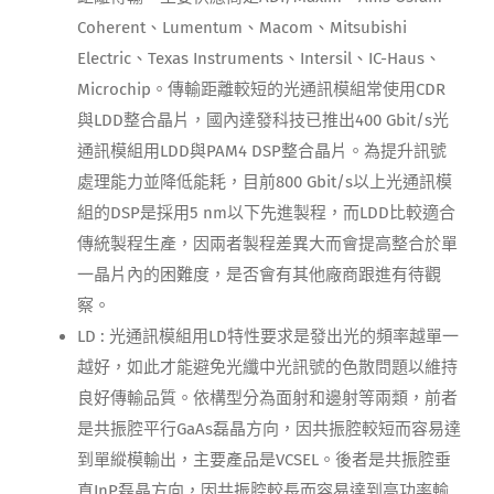
Coherent、Lumentum、Macom、Mitsubishi
Electric、Texas Instruments、Intersil、IC-Haus、
Microchip。傳輸距離較短的光通訊模組常使用CDR
與LDD整合晶片，國內達發科技已推出400 Gbit/s光
通訊模組用LDD與PAM4 DSP整合晶片。為提升訊號
處理能力並降低能耗，目前800 Gbit/s以上光通訊模
組的DSP是採用5 nm以下先進製程，而LDD比較適合
傳統製程生產，因兩者製程差異大而會提高整合於單
一晶片內的困難度，是否會有其他廠商跟進有待觀
察。
LD : 光通訊模組用LD特性要求是發出光的頻率越單一
越好，如此才能避免光纖中光訊號的色散問題以維持
良好傳輸品質。依構型分為面射和邊射等兩類，前者
是共振腔平行GaAs磊晶方向，因共振腔較短而容易達
到單縱模輸出，主要產品是VCSEL。後者是共振腔垂
直InP磊晶方向，因共振腔較長而容易達到高功率輸