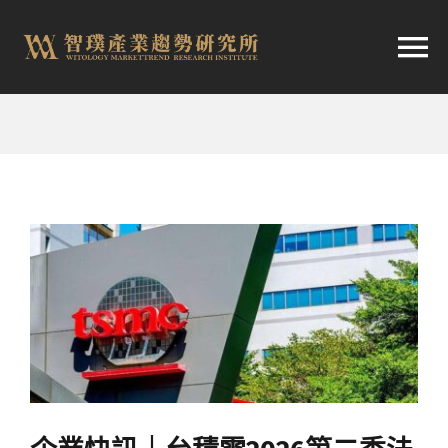
跳
至
切
内
容
换
首頁
导
趨勢報告
航
市場快訊
產業日報
關於智璞