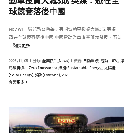
動車投資大減3成 英媒：恐在全
球競賽落後中國
Nov W1｜綠能新聞精華：美國電動車投資大減3成 英媒：
恐在全球競賽落後中國 中國電動汽車產業蓬勃發展，而美
...閱讀更多
2025/11/05
|
分類:
產業快訊(News)
|
標籤:
自動駕駛
,
電動車(EV)
,
淨
零碳排(Net Zero Emissions)
,
綠能(Sustainable Energy)
,
太陽能
(Solar Energy)
,
鴻海(Foxconn)
,
2025
閱讀更多