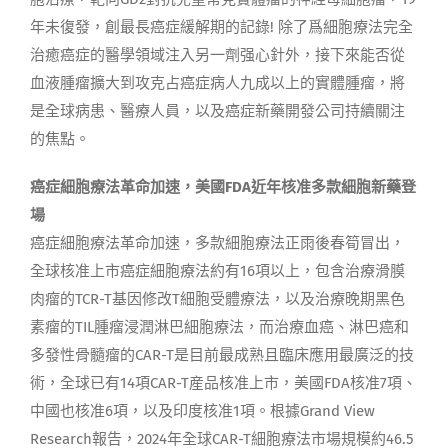
年未復發，創最長癌症緩解期的記錄! 除了爲細胞療法完全
治癒癌症的醫學領域注入另一劑强心針外，接下來能否從
血液腫瘤擴大到攻克占癌症病人九成以上的實體腫瘤，將
是全球病患、醫療人員，以及癌症新藥開發公司持續關注
的焦點。
癌症細胞療法革命加速，美國FDA近年核准多款細胞新藥登
場
癌症細胞療法革命加速，多款細胞療法正雨後春筍冒出，
全球核准上市癌症細胞療法約有16項以上，包含治療滑膜
肉瘤的TCR-T基因修改T細胞受體療法，以及治療晚期黑色
素瘤的TIL腫瘤浸潤淋巴細胞療法，而治療血癌、淋巴癌和
多發性骨髓瘤的CAR-T是目前最成熟且臨床應用最廣泛的技
術，全球已有14項CAR-T産品核准上市，美國FDA核准7項、
中國也核准6項，以及印度核准1項。根據Grand View
Research報告，2024年全球CAR-T細胞療法市場規模約46.5