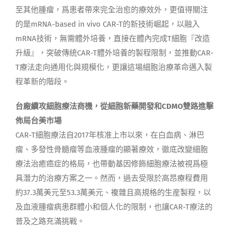
至其他腫瘤，爲患者帶來完全治愈的療效外，更值得關注
的是mRNA-based in vivo CAR-T的新技術崛起，以融入
mRNA技術，無需體外培養，直接在體內完成T細胞『改造
升級』，突破傳統CAR-T體外培養的製程限制，並推動CAR-
T療法走向通用化與規模化，更讓這場細胞治療革命邁入製
程革新的階段。
台廠續攻細胞療法商機，從細胞新藥開發和CDMO雙路進擊
佈局台美市場
CAR-T細胞療法自2017年核准上市以來，在白血病、淋巴
瘤、多發性骨髓瘤等血液腫瘤的顯著療效，徹底改變細胞
療法治癒癌症的格局，也帶動基因修飾細胞療法被視爲極
具潛力的治療方案之一。然而，過去受限於高昂療程費用
約37.3萬美元至53.3萬美元、複雜且高規格的生産製程，以
及血液腫瘤病患群體小和個人化的限制，也讓CAR-T療法的
普及之路充滿挑戰。