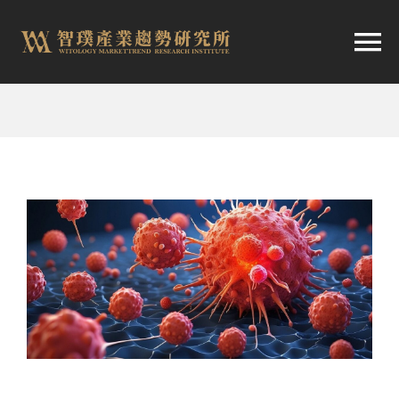
跳
至
切
内
容
换
首頁
导
趨勢報告
航
市場快訊
產業日報
關於智璞