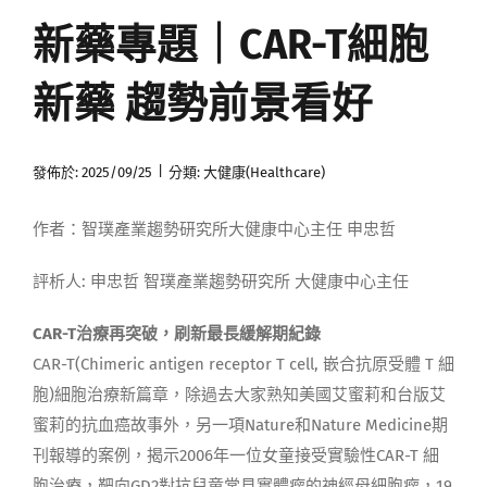
新藥專題｜CAR-T細胞
媒體曝光
新藥 趨勢前景看好
會員帳號
|
發佈於: 2025/09/25
分類:
大健康(Healthcare)
中文
作者：智璞產業趨勢研究所大健康中心主任 申忠哲
評析人: 申忠哲 智璞產業趨勢研究所 大健康中心主任
CAR-T治療再突破，刷新最長緩解期紀錄
CAR-T(Chimeric antigen receptor T cell, 嵌合抗原受體 T 細
胞)細胞治療新篇章，除過去大家熟知美國艾蜜莉和台版艾
蜜莉的抗血癌故事外，另一項Nature和Nature Medicine期
刊報導的案例，揭示2006年一位女童接受實驗性CAR-T 細
胞治療，靶向GD2對抗兒童常見實體瘤的神經母細胞瘤，19