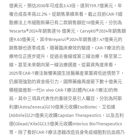
億美元，預估2030年可成長3.43倍，達到159.7億美元，年
複合成長率爲22.2%。從銷售業績來看，截止目前CAR-T細
胞療法上市細胞新藥已有二款銷售額近10億美元，分別為
Yescarta®2024年銷售達16 億美元、Carvykti®2024年銷售額
達9.63億美元，其中Breyanzi®2024年銷售達7.47億美元的
銷售額也逐季成長，隨著臨床療效的驗證，CAR-T療法的治
療地位正逐步提升，從過去後線或第三線治療，移至第二
線，甚至未來朝向第一線治療邁進。從募資角度來看，
2025年CAR-T療法無懼美國生技醫藥産業籌資低迷情勢下，
仍展現強勁的資金吸引力，國際藥廠再度砸下數十億美元
積極搶進新一代in vivo CAR-T療法(體內CAR-T療法)的佈
局，其中三項具代表性的重磅交易引人矚目，分別為阿斯
利康(AstraZeneca)以10億美元收購EsoBiotec、艾伯維
(AbbVie)以21億美元收購Capstan Therapeutics，以及吉利
德(Gliead/Kite)以3.5億美元收購Interius BioTherapeutics
等，除了看好CAR-T療法憑藉改造自身免疫細胞對抗血癌乃