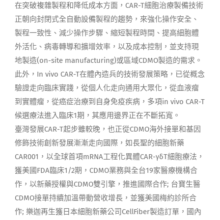
在突破複雜製程和降低成本方面，CAR-T細胞治療製備技術
正朝向封閉式全自動設備製程的趨勢，來強化操作安全、
製程一致性、減少操作步驟、縮短製程時間、提高細胞體
外活化、病毒轉導和擴增效率，以及成本控制，並支持現
地製造(on-site manufacturing)或區域CDMO製造的需求。
此外，In vivo CAR-T在體內造兵的技術發展策略，已從概念
驗證走向臨床實踐，從個人化走向通用大眾化，從血液瘤
到實體瘤，從癌症治療到自身免疫疾病，多項in vivo CAR-T
候選療法進入臨床1期，其應用邊界正在不斷拓寬。
臺灣發展CAR-T起步雖較晚，也正從CDMO海外接單和基因
修飾技術創新發展漸漸走向國際，如長聖的細胞新藥
CAR001，以全球首項mRNA工程化異體CAR-γδT細胞療法，
獲美國FDA臨床1/2期，CDMO業務與全台19家醫療機構合
作，以新藥授權與CDMO雙引擎，推進國際合作; 台寶生醫
CDMO接單持續加溫帶動營收增長，並獲美國梅約診所合
作; 樂迦再生獲日本細胞新藥公司CellFiber製造訂單，國內