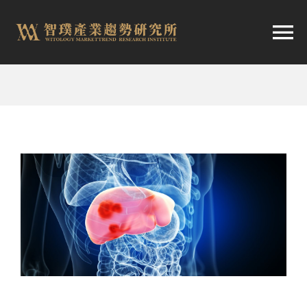
跳
至
切
内
容
换
首頁
导
趨勢報告
航
市場快訊
產業日報
關於智璞