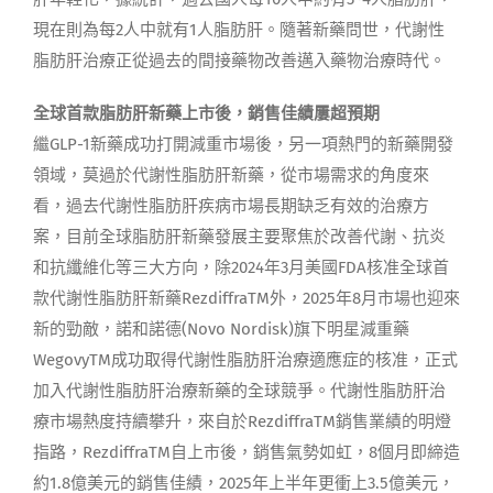
現在則為每2人中就有1人脂肪肝。隨著新藥問世，代謝性
脂肪肝治療正從過去的間接藥物改善邁入藥物治療時代。
全球首款脂肪肝新藥上市後，銷售佳績屢超預期
繼GLP-1新藥成功打開減重市場後，另一項熱門的新藥開發
領域，莫過於代謝性脂肪肝新藥，從市場需求的角度來
看，過去代謝性脂肪肝疾病市場長期缺乏有效的治療方
案，目前全球脂肪肝新藥發展主要聚焦於改善代謝、抗炎
和抗纖維化等三大方向，除2024年3月美國FDA核准全球首
款代謝性脂肪肝新藥RezdiffraTM外，2025年8月市場也迎來
新的勁敵，諾和諾德(Novo Nordisk)旗下明星減重藥
WegovyTM成功取得代謝性脂肪肝治療適應症的核准，正式
加入代謝性脂肪肝治療新藥的全球競爭。代謝性脂肪肝治
療市場熱度持續攀升，來自於RezdiffraTM銷售業績的明燈
指路，RezdiffraTM自上市後，銷售氣勢如虹，8個月即締造
約1.8億美元的銷售佳績，2025年上半年更衝上3.5億美元，