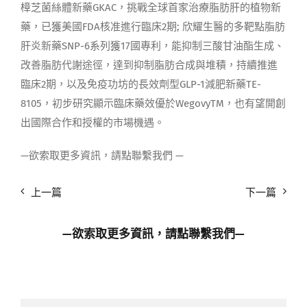
樟芝菌絲體新藥GKAC，挑戰全球首家治療脂肪肝的植物新
藥，已獲美國FDA核准進行臨床2期; 欣耀生醫的多靶點脂肪
肝炎新藥SNP-6系列獲17國專利，能抑制三酸甘油酯生成、
改善脂肪代謝途徑，達到抑制脂肪合成與堆積，持續推進
臨床2期，以及免疫功坊的長效劑型GLP-1減肥新藥TE-
8105，初步研究顯示臨床藥效優於WegovyTM，也有望開創
出國際合作和授權的市場機遇。
—欲索取更多資訊，請點聯繫我們 —
上一篇
下一篇
—欲索取更多資訊，請點
聯繫我們
—