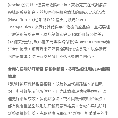
(Roche)公司以35億美元收購89bio，來擴充其在代謝疾病
領域的藥品組合，並加速推進組合療法的開發; 諾和諾德
(Novo Nordisk)也加碼以52 億美元收購Akero
Therapeutics，來深化其代謝疾病治療的產品線，並拓展組
合療法的策略布局，以及葛蘭素史克 (GSK)砸超20億美元
(12 億美元預付款+8億美元里程碑付款)與Boston Pharma簽
訂合作協議，都可看出國際藥廠砸數10億美元，以併購策
略快速搶進脂肪肝新藥開發且不落人後的企圖心。
台廠布局脂肪肝新藥 從植物新藥、多靶點療法和GLP-1新藥
搶灘
脂肪肝致病機轉相當複雜，涉及多重代謝路徑、多個靶
點、多種細胞間訊號調控，且臨床療效評估標準嚴格，為
達更好治療成效，多靶點療法，或不同機轉的組合療法，
都有機會重塑全球脂肪肝新藥競爭格局。台廠布局脂肪肝
新藥從植物新藥、多靶點療法和GLP-1新藥，如葡萄王的牛