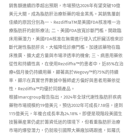
銷售額連續四季超出預期，市場預估2026年有望突破10億
美元大關，成為脂肪肝治療新藥的吸金黑馬。其銷售屢創
佳績的原因分別為一、RezdiffraTM是美國FDA核准唯一治
療脂肪肝的創新療法; 二、美國FDA放寬診斷門檻，開啟臨
床用藥潛力，美國FDA核准在無需進行侵入式肝臟活檢來診
斷代謝性脂肪肝炎，大幅降低診療門檻，加速該藥物在臨
床推廣、擴大處方量與市場滲透率的機會; 三、病患用藥依
從性和持續性高，在使用Rezdiffra™的患者中，近85%在治
療4個月後仍持續用藥，顯著高於Wegovy™約75%的持續
率，顯示在真實世界數據中醫師處方偏好與患者用藥依從
性，Rezdiffra™均優於同類產品。
根據Imarcgroup報告指出，2024年全球代謝性脂肪肝疾病
藥物市場規模約19億美元，預估2032年可成長7.18倍，達到
115億美元，年複合成長率為24.18%。即便是現階段美國生
技醫藥産業仍處於籌資低迷的環境下，但看重脂肪肝治療
市場的爆發潛力，仍就吸引國際大藥廠加碼跟進，如羅氏