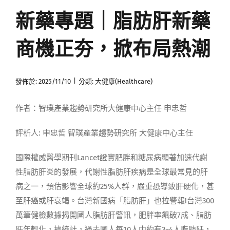
新藥專題｜脂肪肝新藥
媒體曝光
商機正夯，掀布局熱潮
會員帳號
|
發佈於: 2025/11/10
分類:
大健康(Healthcare)
中文
作者：智璞產業趨勢研究所大健康中心主任 申忠哲
評析人: 申忠哲 智璞產業趨勢研究所 大健康中心主任
國際權威醫學期刊Lancet證實肥胖和糖尿病顯著加速代謝
性脂肪肝炎的發展，代謝性脂肪肝疾病是全球最常見的肝
病之一，預估影響全球約25%人群，嚴重恐導致肝硬化，甚
至肝癌或肝衰竭。台灣新國病「脂肪肝」也拉警報!台灣300
萬筆健檢數據揭開國人脂肪肝警訊，肥胖率飆破7成、脂肪
肝年輕化，據統計，過去國人每10人中約有3~4人脂肪肝，