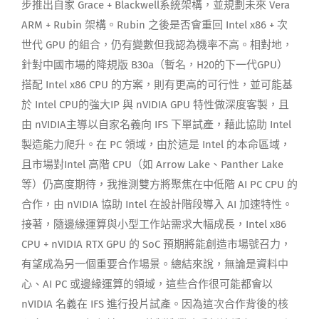
步推出自家 Grace + Blackwell系統架構，並規劃未來 Vera
ARM + Rubin 架構。Rubin 之後是否會重回 Intel x86 + 次
世代 GPU 的組合，仍有變數但我認為機率不高。相對地，
針對中國市場的降規版 B30a（暫名，H20的下一代GPU）
搭配 Intel x86 CPU 的方案，則有更高的可行性，並可能基
於 Intel CPU的強大IP 與 nVIDIA GPU 特性做深度客製，且
由 nVIDIA主導以自家名義向 IFS 下單試產，藉此協助 Intel
製造能力爬升。在 PC 領域，由於這是 Intel 的本命區域，
且市場對Intel 高階 CPU（如 Arrow Lake、Panther Lake
等）仍高度期待，我推測雙方將聚焦在中低階 AI PC CPU 的
合作，由 nVIDIA 協助 Intel 在設計階段導入 AI 加速特性。
接著，隨邊緣運算與小型工作站需求大幅成長，Intel x86
CPU + nVIDIA RTX GPU 的 SoC 預期將能創造市場號召力，
有望成為另一個重要合作場景。總結來說，無論是資料中
心、AI PC 或邊緣運算的領域，這些合作很可能都會以
nVIDIA 名義在 IFS 進行投片試產。因為這次合作背後的核