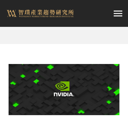
跳
至
切
内
容
换
首頁
导
趨勢報告
航
市場快訊
產業日報
關於智璞