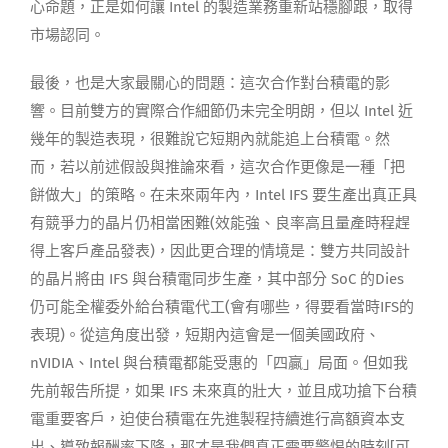
心命題，正是如何讓 Intel 的製造業務重新站穩腳跟，取得
市場認同。
最後，也是大家最關心的問題：這次合作對台積電的影
響。目前雙方的實際合作細節仍未完全明朗，但以 Intel 近
幾年的製造表現，很難說它短期內就能追上台積電。然
而，若以前述假設與推論來看，這次合作更像是一種「把
餅做大」的策略。在未來兩年內，Intel IFS 要生產出真正具
有競爭力的晶片仍相當困難(效能強、良率高且量產時程趕
得上客戶產品發表)，因此更合理的情境是：雙方共同設計
的晶片將由 IFS 與台積電同步生產，其中部分 SoC 的Dies
仍可能全權委外給台積電代工(會有哪些，得要看當時IFS的
表現)。從這角度出發，短期內這會是一個美國政府、
nVIDIA、Intel 與台積電都能受惠的「四贏」局面。但如我
先前報告所提，如果 IFS 未來真的壯大，並且成功搶下台積
電重要客戶，迫使台積電在先進製程持續進行高額資本支
出、導致報酬率下降，那才是我們真正需要警惕的時刻[可