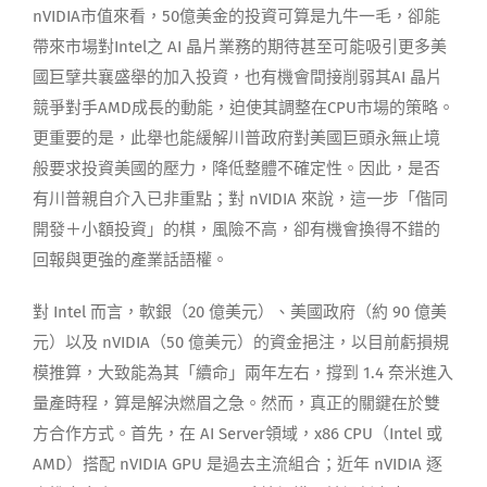
nVIDIA市值來看，50億美金的投資可算是九牛一毛，卻能
帶來市場對Intel之 AI 晶片業務的期待甚至可能吸引更多美
國巨擘共襄盛舉的加入投資，也有機會間接削弱其AI 晶片
競爭對手AMD成長的動能，迫使其調整在CPU市場的策略。
更重要的是，此舉也能緩解川普政府對美國巨頭永無止境
般要求投資美國的壓力，降低整體不確定性。因此，是否
有川普親自介入已非重點；對 nVIDIA 來說，這一步「偕同
開發＋小額投資」的棋，風險不高，卻有機會換得不錯的
回報與更強的產業話語權。
對 Intel 而言，軟銀（20 億美元）、美國政府（約 90 億美
元）以及 nVIDIA（50 億美元）的資金挹注，以目前虧損規
模推算，大致能為其「續命」兩年左右，撐到 1.4 奈米進入
量產時程，算是解決燃眉之急。然而，真正的關鍵在於雙
方合作方式。首先，在 AI Server領域，x86 CPU（Intel 或
AMD）搭配 nVIDIA GPU 是過去主流組合；近年 nVIDIA 逐