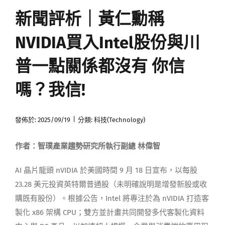
新聞評析｜黃仁勳稱
媒體曝光
NVIDIA買入Intel股份與川
會員帳號
普一點關係都沒有 你信
中文
嗎？我信!
|
發佈於: 2025/09/19
分類:
科技(Technology)
作者：智璞產業趨勢研究所執行副總 林偉智
AI 晶片龍頭 nVIDIA 於美國時間 9 月 18 日宣布，以每股
23.28 美元投資英特爾普通股（未明確說明是增發新股或收
購既有股份）。根據公告，Intel 將專注於為 nVIDIA 打造客
製化 x86 架構 CPU；雙方並計畫共同開發多代客製化資料