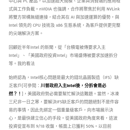
中心與 PC 產品，以加速超大規模、企業與消費端的應用程
式與工作負載。nVIDIA 也強調，合作將聚焦於利用 NVLink
將雙方架構無縫連接，結合其在 AI 與加速運算的優勢，與
Intel 領先的 CPU 技術及 x86 生態系統，為客戶提供更完整
的尖端解決方案。
回顧近半年Intel 的新聞，從「台積電被傳要求入主
Intel」、「美國政府投資Intel」市場盛傳被要求加速拆分
等。我的看法
始終認為，Intel核心問題是最大的錢坑晶圓製造（IFS）缺
乏客戶[可參閱：
川普政府入主Intel後，分拆會是必
然？！
]，美國政府勢必需要幫忙解決這難題。當然，冰凍
三尺非一日之寒，要解決IFS缺乏客戶的問題絕對不是件容
易的事情，因此先綁定一個重量級客戶，向市場展示決
心，是最快建立信心的手段。從美國政府角度來看，這波
投資從宣布到 9/18 收盤，帳面上已獲利 50%。以目前