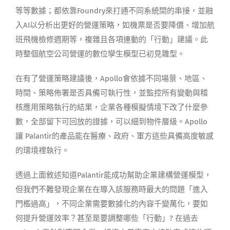
等等數據；都依靠Foundry來打通不同系統間的串接，並融
入AI以分析出更好的營運策略，如機票是否要降價、增加航
班飛機檢修週期等，複雜且各項連動的「行動」建議。此
時整個航空公司營運的數位孿生模型已初見雛型。
在有了營運策略建議後，Apollo會依據不同場景、地區、
時間、策略佈署是否具備可執行性，並監控所有變動與稽
核應用策略執行的結果，企業各種模擬情境下改了什麼參
數，全部留下可回放的證據，可以細到物件層級。Apollo
讓 Palantir的產品能在醫療、政府、軍方這些具備高度敏感
的環境裡執行。
透過上面敘述知道Palantir能成功幫助企業建構營運模型，
但我們不難發現企業在在導入該服務時最大的問題「進入
門檻過高」，不同企業需要數據化的內容千變萬化，要如
何提升營運效率？甚至是要調整哪些「行動」? 在過去