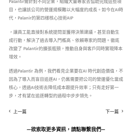
Palantir需針對不同企業，組織大量專家去協助完成這些項
目，也讓該公司的營運規模難以大幅度的成長。如今在AI時
代，Palanir的第四樣核心技術AIP
，讓員工能直接對系統提問並獲得決策建議，甚至自動生
成行動，解決了過去導入門檻高、依賴專家的問題。徹底
改變了 Palantir的擴張瓶頸，推動自身與客戶同時實現降本
增效。
透過Palantir 為例，我們看見企業要在AI 時代創造價值，不
因為了導入而盲目追逐AI，仍舊需要把公司的營運優化當成
核心，透過AI技術去降低成本跟提升效率；只有走好第一
步，才有望在追逐轉型的過程中步步領先。
上一篇
下一篇
—欲索取更多資訊，請點
聯繫我們
—