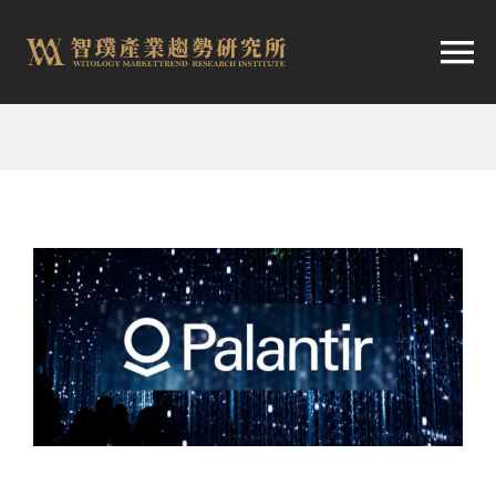
跳
至
切
内
容
换
首頁
导
趨勢報告
航
市場快訊
產業日報
關於智璞