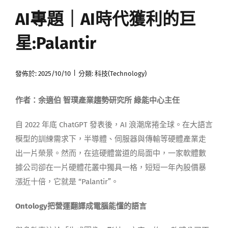
AI專題｜AI時代獲利的巨
媒體曝光
星:Palantir
會員帳號
|
發佈於: 2025/10/10
分類:
科技(Technology)
中文
作者：余適伯 智璞產業趨勢研究所 綠能中心主任
自 2022 年底 ChatGPT 發表後，AI 浪潮席捲全球。在大語言
模型的訓練需求下，半導體、伺服器與傳輸等硬體產業走
出一片榮景。然而，在這硬體當道的局面中，一家軟體數
據公司卻在一片硬體花叢中獨具一格，短短一年內股價暴
漲近十倍，它就是 “Palantir”。
Ontology
把營運翻譯成電腦能懂的語言