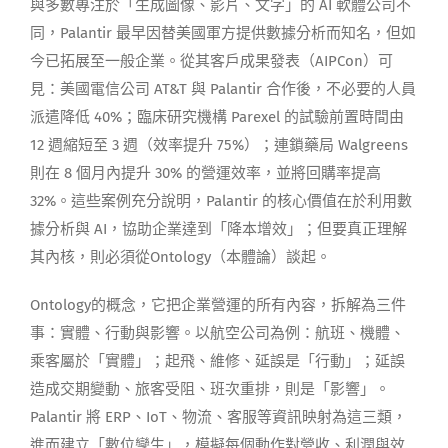
與多數專注於「生成圖像、影片、文字」的 AI 軟體公司不
同，Palantir 最早因替美國軍方提供數據分析而知名，但如
今已拓展至一般企業。從其客戶成果發表（AIPCon）可
見：美國電信公司 AT&T 與 Palantir 合作後，不必要的人員
派遣降低 40%；臨床研究機構 Parexel 的試驗前置時間由
12 週縮短至 3 週（效率提升 75%）；連鎖藥局 Walgreens
則在 8 個月內提升 30% 的營運效率，並將回購率提高
32%。這些案例充分說明，Palantir 的核心價值在於利用數
據分析與 AI，協助企業達到「降本增效」；但要真正理解
其內核，則必須從Ontology（本體論）談起。
Ontology的概念，它把企業營運的所有內容，拆解為三件
事：實體、行動與影響。以航空公司為例：航班、機體、
乘客屬於「實體」；起飛、維修、延誤是「行動」；延誤
造成交期變動、旅客受阻、班次重排，則是「影響」。
Palantir 將 ERP、IoT、物流、客服等資訊映射為這三類，
進而建立「數位孿生」，模擬每個動作對營收、利潤與效