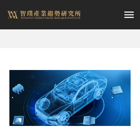
跳
至
切
内
容
换
首頁
导
趨勢報告
航
市場快訊
產業日報
關於智璞