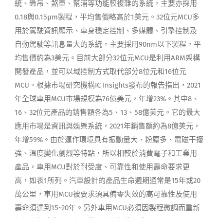
統、懸吊、煞車、幫浦等功能較複雜的系統，主要亦採用
0.18與0.15μm製程，平均售價略高於1美元。32位元MCU多
用於駕駛資訊顯示、車身穩定控制、多媒體、引擎控制及
自動駕駛等訊息量大的系統，主要採用90nm以下製程，平
均售價約為3美元。目前大部分32位元MCU是利用ARM架構
開發產品，並可以域控制方式取代部分8位元和16位元
MCU。根據市場研究機構IC Insights發布的報告指出，2021
年全球車用MCU市場規模為76億美元，年增23%。其中8、
16、32位元產品的銷售額各為5、13、58億美元。它的最大
應用市場是資訊與娛樂系統，2021年銷售額約為8億美元，
年增59%。由於運作環境具有振動量大、粉塵多、電磁干擾
強、溫度變化劇烈等特點，所以相較於消費電子和工業用
產品，車用MCU對於耐受度、可靠性和使用壽命要求更
高，如表1所列。汽車設計的產品生命週期通常是15年或20
萬公里，車用MCU被要求須具備零失效的高可靠性及使用
壽命須達到15~20年。另外車用MCU必須因製程微調而重新