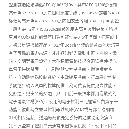
證測試階段須遵循AEC-Q100/Q104。其中AEC Q100從低到
高分為3、2、1、0之四個可靠度等級；ISO26262定義的ASIL
從低到高分為A、B、C、D之四個安全等級。AEC Q100認證
一般需要1-2年，ISO26262認證難度更高且週期更長，所以
車用MCU從試作到量產出貨可能需要3~5年時間。汽車誕生
之初只是純機械產品，1927年Bosch開發的鉛蓄電池讓汽車
有了可靠的電力來源，才能逐漸導入電動車窗、座椅、儀
錶、空調等電子設備。大型積體電路技術突飛猛進使得汽
車電子快速發展，自此引擎點火控制系統、燃油噴射系
統、自動變速箱控制系統、主動懸吊系統、行車穩定控制
系統逐步納入汽車的標準配備，為消費者提供更高性能、
更舒適、更安全的交通工具。目前一般汽車採用分散式的
電子電氣架構(EEA)，使用的電子控制單元通常只負責單一
功能，彼此獨立並以控制器域網路(CAN)或局部互聯網路
(LIN)相互連接，透過廠商預先定義好的通信協定交換資
訊。這些電子控制單元通常來自多家供應商，使用不同的