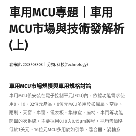
車用MCU專題｜車用
媒體曝光
MCU市場與技術發解析
會員帳號
(上)
中文
|
發佈於: 2023/03/03
分類:
科技(Technology)
車用
MCU
市場規模與車用規格討論
車用MCU係安裝在電子控制單元(ECU)內，依據功能需求使
用8、16、32位元產品。8位元MCU多用於如風扇、空調、
雨刷、天窗、車窗、儀表板、集線盒、座椅、車門等功能
簡單的次系統，主要採用0.18與0.15μm製程，平均售價略
低於1美元。16位元MCU多用於如引擎、離合器、渦輪系