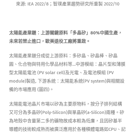
來源: IEA 2022/8；智璞產業趨勢研究所重製 2022/10
太陽能產業鏈：上游關鍵原料「多晶
矽
」
80%
中國生產，
未來若禁止進口，歐美退役工廠將重
啟。
太陽能產業鏈分成從上游原料：多矽晶、矽晶棒、矽晶
圓、化合物與特用化學品材料等…中游模組：晶片型和薄膜
型太陽能電池 (PV solar cell)及光電、及電池模組 (PV
module)製造, 下游系統：太陽能系統(PV system)與相關設
備的市場應用 (圖四)。
太陽能電池晶片市場以矽為主要原物料，按分子排列結構
又可分為多晶矽(Poly-Silicon)與單晶矽(a-Silicon)兩種。矽
為地殼中含量第二多的礦物故成本較為低廉，且因矽基半
導體的技術較成熟而被廣泛應用於各種積體電路如CPU、記