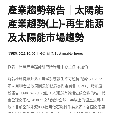
產業趨勢報告｜太陽能
媒體曝光
產業趨勢(上)-再生能源
會員帳號
及太陽能市場趨勢
中文
|
發佈於: 2022/10/05
分類:
綠能(Sustainable Energy)
作者：智璞產業趨勢研究所綠能中心主任 余適伯
隨著地球持續升溫，氣候系統發生不可逆轉的變化，2022
年 4 月聯合國政府間氣候變遷專門委員會（IPCC）發布最
新報告（AR6 WG3）指出，人類還有減緩氣候變遷的唯一機
會全球必須在 2030 年之前減少全球一半以上的溫室氣體排
放，目前全球能源83%使用化石燃料作為來源，各國必須要