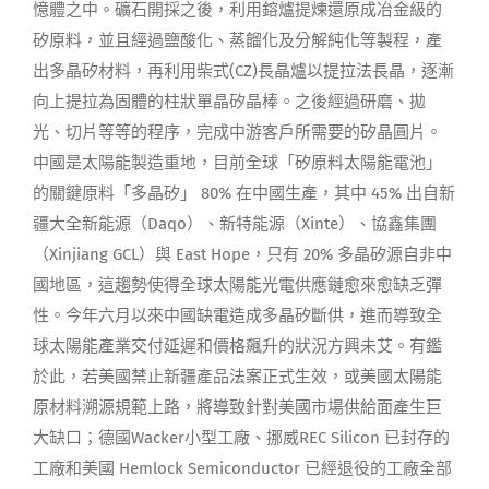
憶體之中。礦石開採之後，利用鎔爐提煉還原成冶金級的
矽原料，並且經過鹽酸化、蒸餾化及分解純化等製程，產
出多晶矽材料，再利用柴式(CZ)長晶爐以提拉法長晶，逐漸
向上提拉為固體的柱狀單晶矽晶棒。之後經過研磨、拋
光、切片等等的程序，完成中游客戶所需要的矽晶圓片。
中國是太陽能製造重地，目前全球「矽原料太陽能電池」
的關鍵原料「多晶矽」 80% 在中國生產，其中 45% 出自新
疆大全新能源（Daqo）、新特能源（Xinte）、協鑫集團
（Xinjiang GCL）與 East Hope，只有 20% 多晶矽源自非中
國地區，這趨勢使得全球太陽能光電供應鏈愈來愈缺乏彈
性。今年六月以來中國缺電造成多晶矽斷供，進而導致全
球太陽能產業交付延遲和價格飆升的狀況方興未艾。有鑑
於此，若美國禁止新疆產品法案正式生效，或美國太陽能
原材料溯源規範上路，將導致針對美國市場供給面產生巨
大缺口；德國Wacker小型工廠、挪威REC Silicon 已封存的
工廠和美國 Hemlock Semiconductor 已經退役的工廠全部