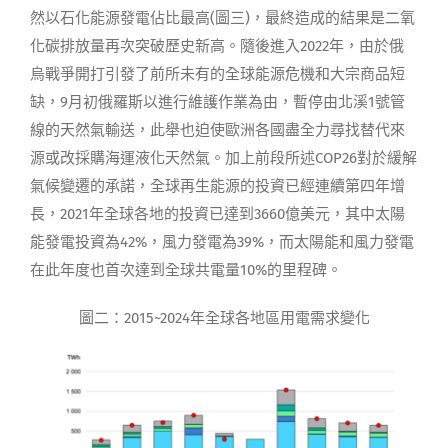
然以石化能源發電佔比最高(圖三)，最終造成的結果是二氧
化碳排放量再次突破歷史新高。隨後進入2022年，由於俄
烏戰爭開打引發了前所未有的全球能源危機和大宗商品短
缺，9月初俄羅斯以進行維護作業為由，暫停由北溪1號管
線的天然氣輸送，此舉也迫使歐洲各國盡全力尋找替代來
源或改採購海運液化天然氣。加上前段所述COP26對於緩解
氣候變遷的承諾，全球再生能源的投資已經連續第四年增
長，2021年全球各地的投資已達到3660億美元，其中太陽
能發電投資為42%，風力發電為39%，而太陽能和風力發電
在此年度也首次達到全球共電量10%的里程碑。
圖二：2015~2024年全球各地區用電需求變化