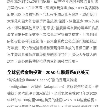
逐年減少對化石燃料的依賴，在2050 年前降到低於目前使
用量的52%，在此基礎上繼續實現淨零排放。IPCC對各國政
府提出以下具體措施，包括逐步淘汰化石燃料，轉而使用
太陽能和風力能發電等再生能源;保護、恢復至少 30% 的森
林、海洋和其他自然生態環境; 發展氣候友善的農業和食品
產業與提升能源效率。為降低溫室氣體之排放，世界各國
紛紛提出各種減量策略，各大企業與公私立部門組織都設
有年度二氧化碳減排目標和實現淨零排放的目標日期，而
再生能源具備低度環境衝擊的潔淨特性，廣受大多數人的
認同，故各國皆積極推動再生能源發展策略。
全球氣候金融投資，2040 年將超過6兆美元
“氣候金融(Climate Finance)”指的是用來減緩
（mitigation）及調適（adaptation）氣候變遷的資金。依
據統計國際能源署(IEA)統計，全球氣候金融2011年到2020
年以每年 300億至500億美元的緩慢(YoY 5~8%)速度成長。
但在2021年聯合國氣候變化會議上，與會200多國達成《格