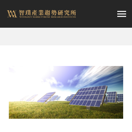
跳
至
切
内
容
换
首頁
导
趨勢報告
航
市場快訊
產業日報
關於智璞