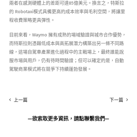
兩者在感測硬體上的差距可達85億美元。換言之，特斯拉
的 Robotaxi模式具備更高的成本效率與毛利空間，將讓里
程收費策略更具彈性。
目前來看，Waymo 擁有成熟的場域驗證與城市合作優勢，
而特斯拉則憑藉低成本與高拓展潛力構築出另一條不同路
線，這場自駕車產業進化過程中的主戰場上，最終誰能說
服市場與用戶，仍有待時間驗證；但可以確定的是，自動
駕駛商業模式將在競爭下持續蓬勃發展。
上一篇
下一篇
—欲索取更多資訊，請點
聯繫我們
—