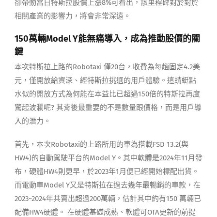
卻帶動當日特斯拉股價上漲8%可看出，該里程碑對於對於
相關產業的影響力，將會非常深遠。
150萬輛Model Y能無痛導入，成為推動股價的關
鍵
本次特斯拉上路的Robotaxi 僅20台，收費為每趟固定4.2美
元，僅開放給資深、經特斯拉挑選的用戶體驗。這蜻蜓點
水似的開放方式為何能在本益比已超過150倍的特斯拉再度
驚起波瀾呢? 其背後最重要的不是數量跟價格，而是用戶導
入的潛力。
首先，本次Robotaxi的上路所用的車為搭載FSD 13.2(與
HW4)的自動駕駛平台的Model Y。其中軟體是2024年11月發
布，硬體HW4則更早，於2023年1月便已經開始標配出貨。
而電動車Model Y又是特斯拉在過去幾年最暢銷的車款，在
2023~2024年共賣出超過200萬輛，估計其中約有150 萬輛已
配備HW4硬體。 在硬體基礎成熟、軟體可OTA更新的前提