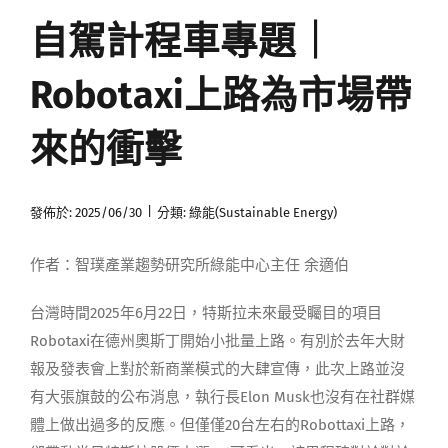
自駕計程車專題｜
媒體曝光
Robotaxi上路為市場帶
會員帳號
來的衝擊
中文
|
發佈於: 2025/06/30
分類:
綠能(Sustainable Energy)
作者：智璞產業趨勢研究所綠能中心主任 余適伯
台灣時間2025年6月22日，特斯拉未來最受矚目的項目
Robotaxi在德州奧斯丁開始小批量上路。有別於去年大財
報及發表會上對於新商業模式的大肆宣傳，此次上路並沒
有大張旗鼓的公布消息，執行長Elon Musk也沒有在社群媒
體上做出過多的反應。但僅僅20台左右的Robottaxi上路，