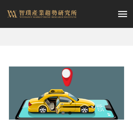
跳
至
切
内
容
换
首頁
导
趨勢報告
航
市場快訊
產業日報
關於智璞