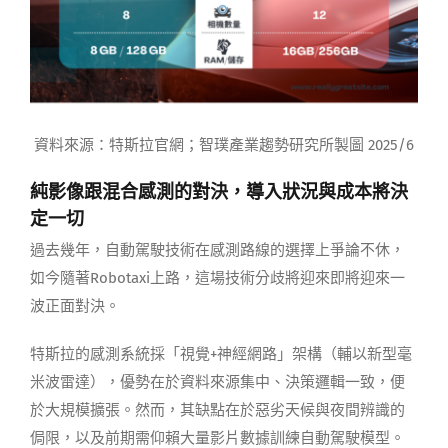
資料來源：特斯拉官網；智璞產業趨勢研究所製圖 2025/6
純影像跟混合感測的對決，導入狀況與成本將決
定一切
過去幾年，自動駕駛技術在感測路線的選擇上爭論不休，
如今隨著Robotaxi上路，這場技術分歧將迎來即將迎來一
波正面對決。
特斯拉的感測系統採「視覺+神經網路」架構（輔以新型毫
米波雷達），優勢在於資料來源集中、決策邏輯一致，便
於大規模擴張。然而，其缺點在於惡劣天候與夜間辨識的
侷限，以及前期需仰賴大量影片數據訓練自動駕駛模型。