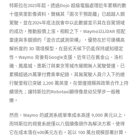
特斯拉在2023年起，透過Dojo 超級電腦處理近年累積的數
十億英里影像資料，聲稱其「兩次干預距離」已超越人類
駕駛，並在2024年底法說會中以此數據宣示其在自駕領域
的成功，推動股價上漲。相較之下，Waymo以LiDAR 搭配
雷達與多鏡頭的「混合式感測架構」，優勢在於可建構高
解析度的 3D 環境模型，在惡劣天候下仍能保持感知穩定
性。Waymo 背後有Google支援，近年已在舊金山、洛杉
磯、鳳凰城、奧斯汀與東京等城市展開無人駕駛營運，已
累積超過25萬筆付費乘車紀錄，其無駕駛人員介入下的總
行駛里程已突破 2,200 萬英里，在營運規模與政策合作上持
續領先；讓特斯拉的Robotaxi顯得像是幼兒學步一般稚
嫩。
然而，Waymo 的感測系統單車成本高達 9,000 美元以上，
而特斯拉的視覺系統僅以八個攝像頭作為解決方案，使得
它在成本落在400美元左右。若以 100 萬台規模部署計算，