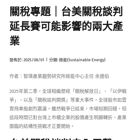
關稅專題｜台美關稅談判
媒體曝光
延長賽可能影響的兩大產
會員帳號
業
中文
|
發佈於: 2025/08/01
分類:
綠能(Sustainable Energy)
作者：智璞產業趨勢研究所綠能中心主任 余適伯
2025年第二季，全球相繼歷經「關稅解放日」、「以伊戰
爭」、以及「關稅談判開獎」等重大事件，全球股市如雲
霄飛車般劇烈震盪。雖然戰爭已結束，市場短期回穩，但
這段時間已對台灣上市櫃企業的股價產生明顯轉折，產業
面臨的結構性挑戰才正要開始。