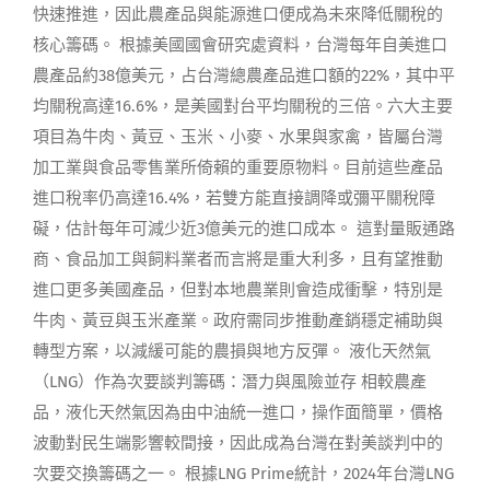
快速推進，因此農產品與能源進口便成為未來降低關稅的
核心籌碼。 根據美國國會研究處資料，台灣每年自美進口
農產品約38億美元，占台灣總農產品進口額的22%，其中平
均關稅高達16.6%，是美國對台平均關稅的三倍。六大主要
項目為牛肉、黃豆、玉米、小麥、水果與家禽，皆屬台灣
加工業與食品零售業所倚賴的重要原物料。目前這些產品
進口稅率仍高達16.4%，若雙方能直接調降或彌平關稅障
礙，估計每年可減少近3億美元的進口成本。 這對量販通路
商、食品加工與飼料業者而言將是重大利多，且有望推動
進口更多美國產品，但對本地農業則會造成衝擊，特別是
牛肉、黃豆與玉米產業。政府需同步推動產銷穩定補助與
轉型方案，以減緩可能的農損與地方反彈。 液化天然氣
（LNG）作為次要談判籌碼：潛力與風險並存 相較農產
品，液化天然氣因為由中油統一進口，操作面簡單，價格
波動對民生端影響較間接，因此成為台灣在對美談判中的
次要交換籌碼之一。 根據LNG Prime統計，2024年台灣LNG