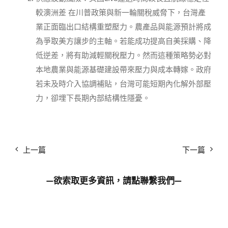
較澳洲差 在川普政策與新一輪關稅威脅下，台灣產
業正面臨出口結構重塑壓力。農產品與能源預計將成
為爭取美方讓步的主軸。若能成功提高自美採購、降
低逆差，將有助減輕關稅壓力。然而這種策略勢必對
本地農業與能源基礎建設帶來壓力與成本轉嫁。政府
若未及時介入協調補貼，台灣可能短期內化解外部壓
力，卻埋下長期內部結構性隱憂。
上一篇
下一篇
—欲索取更多資訊，請點
聯繫我們
—