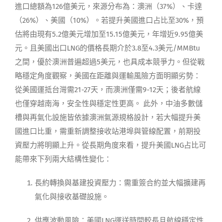
進口總額為126億美元，來源分布為：澳洲（37%）、卡達
（26%）、美國（10%）。若提升美國進口占比至30%，預
估將由現有5.2億美元增加至15.15億美元，年增近9.95億美
元。且美國出口LNG的價格長期介於3.8至4.3美元/MMBtu
之間，優於澳洲普遍超過5美元，也具成本競爭力。但從戰
略穩定角度觀察，美國在距離與運輸風險方面明顯劣勢：
從美國運抵台灣需21-27天，而澳洲僅需9-12天；後者航線
也僅穿越南海，安全性與穩定性更高。 此外，中油多數儲
槽與再氣化設施皆依據澳洲氣源規格設計，若大幅提升美
國進口比重，需重新調整接收站港埠與管線配置，前期投
資壓力將明顯上升。從長期角度來看，提升美國LNG占比可
能帶來下列兩大結構性變化：
長約轉換與基建投資壓力：需重簽合約並大幅擴建再
氣化與接收基礎設施。
供應波動風險：美國LNG運送時間較長且航線穩定性