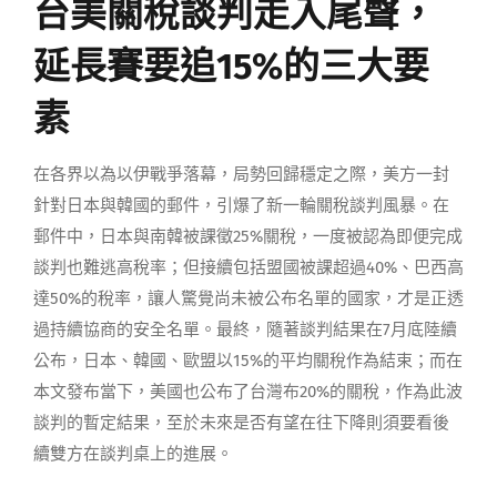
台美關稅談判走入尾聲，
延長賽要追15%的三大要
素
在各界以為以伊戰爭落幕，局勢回歸穩定之際，美方一封
針對日本與韓國的郵件，引爆了新一輪關稅談判風暴。在
郵件中，日本與南韓被課徵25%關稅，一度被認為即便完成
談判也難逃高稅率；但接續包括盟國被課超過40%、巴西高
達50%的稅率，讓人驚覺尚未被公布名單的國家，才是正透
過持續協商的安全名單。最終，隨著談判結果在7月底陸續
公布，日本、韓國、歐盟以15%的平均關稅作為結束；而在
本文發布當下，美國也公布了台灣布20%的關稅，作為此波
談判的暫定結果，至於未來是否有望在往下降則須要看後
續雙方在談判桌上的進展。