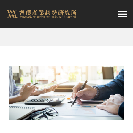
跳
至
切
内
容
换
首頁
导
趨勢報告
航
市場快訊
產業日報
關於智璞