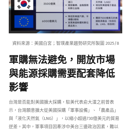
資料來源：美國白宮；智璞產業趨勢研究所製圖 2025/8
軍購無法避免，開放市場
與能源採購需要配套降低
影響
台灣是否能對美國擴大採購，駐美代表俞大㵢之前曾表
示，台灣願意擴大從美國採購「軍事設備」、「農產品」
與「液化天然氣（LNG）」，以縮小超過730億美元的貿易
逆差。其中，軍事項目因牽涉中美台三邊政治因素，難以