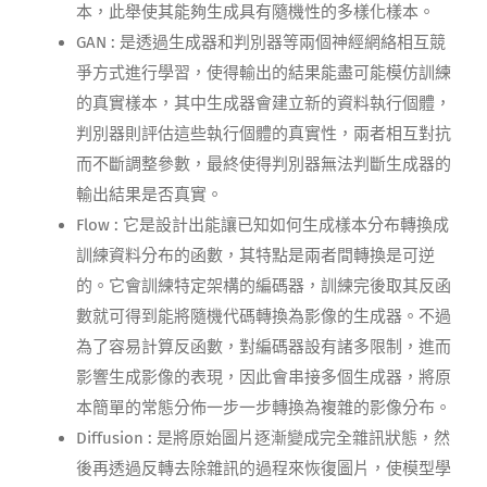
本，此舉使其能夠生成具有隨機性的多樣化樣本。
GAN : 是透過生成器和判別器等兩個神經網絡相互競
爭方式進行學習，使得輸出的結果能盡可能模仿訓練
的真實樣本，其中生成器會建立新的資料執行個體，
判別器則評估這些執行個體的真實性，兩者相互對抗
而不斷調整參數，最終使得判別器無法判斷生成器的
輸出結果是否真實。
Flow : 它是設計出能讓已知如何生成樣本分布轉換成
訓練資料分布的函數，其特點是兩者間轉換是可逆
的。它會訓練特定架構的編碼器，訓練完後取其反函
數就可得到能將隨機代碼轉換為影像的生成器。不過
為了容易計算反函數，對編碼器設有諸多限制，進而
影響生成影像的表現，因此會串接多個生成器，將原
本簡單的常態分佈一步一步轉換為複雜的影像分布。
Diffusion : 是將原始圖片逐漸變成完全雜訊狀態，然
後再透過反轉去除雜訊的過程來恢復圖片，使模型學