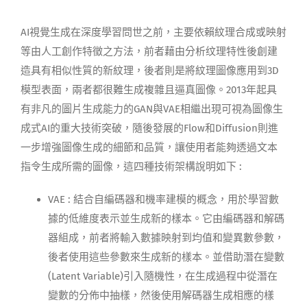
AI視覺生成在深度學習問世之前，主要依賴紋理合成或映射
等由人工創作特徵之方法，前者藉由分析纹理特性後創建
造具有相似性質的新紋理，後者則是將紋理圖像應用到3D
模型表面，兩者都很難生成複雜且逼真圖像。2013年起具
有非凡的圖片生成能力的GAN與VAE相繼出現可視為圖像生
成式AI的重大技術突破，隨後發展的Flow和Diffusion則進
一步增強圖像生成的細節和品質，讓使用者能夠透過文本
指令生成所需的圖像，這四種技術架構說明如下 :
VAE : 結合自編碼器和機率建模的概念，用於學習數
據的低維度表示並生成新的樣本。它由編碼器和解碼
器組成，前者將輸入數據映射到均值和變異數參數，
後者使用這些參數來生成新的樣本。並借助潛在變數
(Latent Variable)引入隨機性，在生成過程中從潛在
變數的分佈中抽樣，然後使用解碼器生成相應的樣