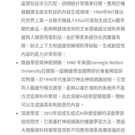
處理包括字元匹配、詞頻統計等簡單任務，應用於機
器翻譯及語言對話的內容生成領域，1966年MIT推出
的世界上第一台聊天機器人Eliza可視為生成式AI最早
期的產品，能夠根據接收到的文本遵循語法規則來模
擬與人類使用者對話。由於專家系統存在詞彙量有
限、缺乏上下文和過度依賴規則等缺點，生成創造性
內容的能力非常有限。
機器學習與神經網路：1980 年美國Carnegie Mellon
University召開第一屆機器學習國際研討會後興起研
究熱潮，於1990年代後其衍伸出神經網路技術，它受
到人腦運作模式啟發，能夠以基於規則的系統所不能
方式從資料中學習，自此突破AI技術發展瓶頸，開始
可以生成逼真和有創意的內容。
深度學習：2012年促成生成式AI快速發展的深度學習
技術問世，它是基於神經網路的機器學習方法，透過
大規模資料特徵學習而對不同應用場景具備很強的自