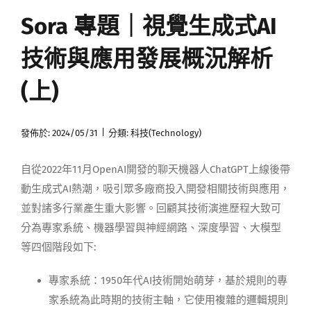
Sora 專題｜視覺生成式AI
媒體曝光
技術與應用發展概況解析
會員帳號
(上)
中文
|
發佈於: 2024/05/31
分類:
科技(Technology)
自從2022年11月OpenAI開發的聊天機器人ChatGPT上線後帶
動生成式AI熱潮，吸引眾多廠商投入開發相關技術與應用，
並對諸多行業產生重大影響。回顧其技術演進歷程大致可
分為專家系統、機器學習與神經網路、深度學習、大模型
等四個階段如下:
專家系統：1950年代AI技術開始萌芽，基於規則的專
家系統為此時期的技術主軸，它使用複雜的邏輯規則