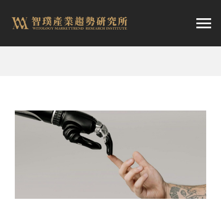
跳
至
切
内
容
换
首頁
导
趨勢報告
航
市場快訊
產業日報
關於智璞