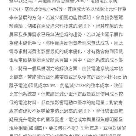
些車款更高)，其他諸如智慧座艙(20%)、電機電控系統
(17%)、底盤及傳動(14%)等，其組成大多以模組化元件作為
未來發展的方向，若減少相關功能性模組，會直接影響駕
駛體驗；例如在駕駛追求科技感的環境下，智慧座艙的大
屏幕及多屏需求已是無法逆轉的趨勢，若以減少顯示屏作
為成本優化手段，將明顯違反消費者需求無法成功。因此
需尋求對消費者影響最低的成本優化，才有機會做到降低
電動車價格並讓駕駛願意買單。當中，電池系統的成本優
化，將是一個具備潛力的解決方案，由於電池系統成本佔
比最高，若能減低電池攜帶量或是以便宜的電池材料(ex: 鈉
離子電池)降低成本50%，約能減少23%的整車成本，效益
比其他系統高。但無論是減少電池搭載量或是使用成本較
低的電池材料，都直接影響電動車整車的總電量；對於身
處基礎建設不足導致車樁比過高的環境下，降低總電量無
疑是提升電動車的里程憂慮，電池成本與里程焦慮明顯呈
現負相關(如圖四)。要如何在不提升里程焦慮，或相對緩解