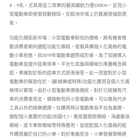
8、9名，尤其是這三款車的最高續航力僅320Km，足見小
型電動車即使里程數稍短，在歐洲市場上仍舊展現強勁買
氣。
功能化開拓新市場：小型電動車較低的價格，將有機會推
動消費者朝向選配功能化模組，發展具備個人化風格的電
動小車前進。自2019年電動車趨勢成形後，為了加速導入
電動車並提升造車效率，平台化底盤與模組化堆疊概念興
起，車廠對於新的造車方式逐漸接受。此一改變對於小型
電動車的幫助在於，讓(娛樂或特殊)功能化應用及個人化風
格得以實現。由於小型電動車價格親民，對於已經擁有汽
車的消費者而言，價格較低的小型電動車，可以做為代步
工具以外的娛樂選擇。在購買時以電動車為平台為基礎，
選配個人需要的功能(如圖七)，像是露營款模組、海邊衝浪
模組、皮卡車款模組等特殊應用，並搭配個人化風格的配
件購買屬於自己的小車。對於車廠而言，小車發展策略將