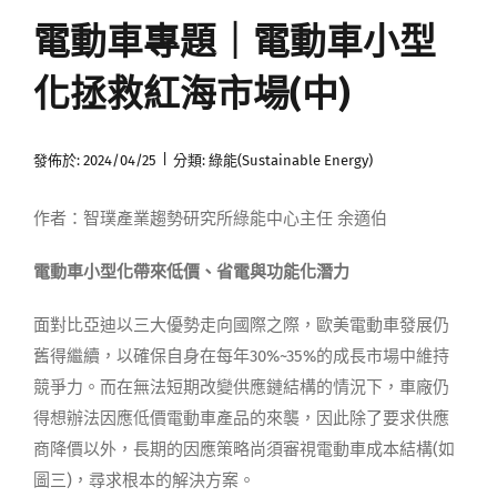
電動車專題｜電動車小型
媒體曝光
化拯救紅海市場(中)
會員帳號
|
發佈於: 2024/04/25
分類:
綠能(Sustainable Energy)
中文
作者：智璞產業趨勢研究所綠能中心主任 余適伯
電動車小型化帶來低價、省電與功能化潛力
面對比亞迪以三大優勢走向國際之際，歐美電動車發展仍
舊得繼續，以確保自身在每年30%~35%的成長市場中維持
競爭力。而在無法短期改變供應鏈結構的情況下，車廠仍
得想辦法因應低價電動車產品的來襲，因此除了要求供應
商降價以外，長期的因應策略尚須審視電動車成本結構(如
圖三)，尋求根本的解決方案。