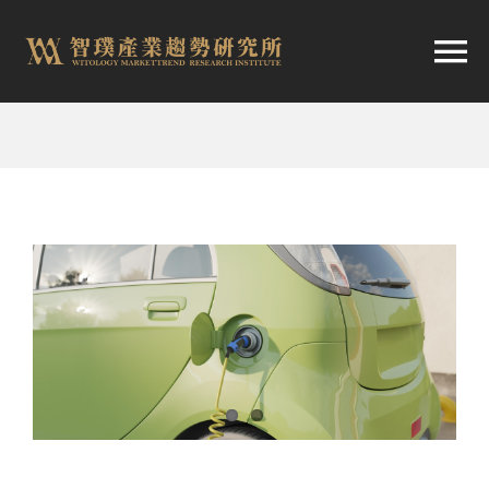
跳
至
切
内
容
换
首頁
导
趨勢報告
航
市場快訊
產業日報
關於智璞