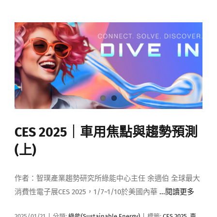
CES 2025｜車用焦點與趨勢預測
(上)
作者：智璞產業趨勢研究所綠能中心主任 余適伯 全球最大
消費性電子展CES 2025，1/7~1/10於美國內華
...閱讀更多
2025/01/21
|
分類:
綠能(Sustainable Energy)
|
標籤:
CES 2025
,
車