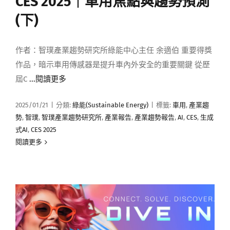
CES 2025｜車用焦點與趨勢預測
媒體曝光
(下)
會員帳號
作者：智璞產業趨勢研究所綠能中心主任 余適伯 重要得獎
作品，暗示車用傳感器是提升車內外安全的重要關鍵 從歷
屆C
...閱讀更多
中文
2025/01/21
|
分類:
綠能(Sustainable Energy)
|
標籤:
車用
,
產業趨
勢
,
智璞
,
智璞產業趨勢研究所
,
產業報告
,
產業趨勢報告
,
AI
,
CES
,
生成
式AI
,
CES 2025
閱讀更多