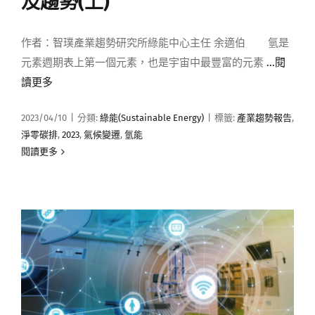
及趨勢(上)
作者：智璞產業趨勢研究所綠能中心主任 余適伯 氫是
元素週期表上第一個元素，也是宇宙中最豐富的元素
...閱
讀更多
2023/04/10
|
分類:
綠能(Sustainable Energy)
|
標籤:
產業趨勢報告
,
淨零碳排
,
2023
,
氣候變遷
,
氫能
閱讀更多