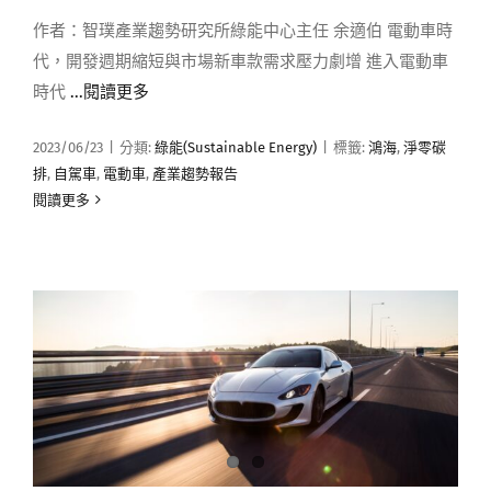
作者：智璞產業趨勢研究所綠能中心主任 余適伯 電動車時
代，開發週期縮短與市場新車款需求壓力劇增 進入電動車
時代
...閱讀更多
2023/06/23
|
分類:
綠能(Sustainable Energy)
|
標籤:
鴻海
,
淨零碳
排
,
自駕車
,
電動車
,
產業趨勢報告
閱讀更多