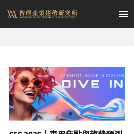
跳
至
切
内
容
换
首頁
导
趨勢報告
航
市場快訊
產業日報
關於智璞