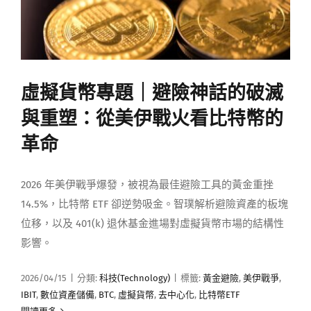
虛擬貨幣專題｜避險神話的破滅
與重塑：從美伊戰火看比特幣的
革命
2026 年美伊戰爭爆發，被視為最佳避險工具的黃金重挫
14.5%，比特幣 ETF 卻逆勢吸金。智璞解析避險資產的板塊
位移，以及 401(k) 退休基金進場對虛擬貨幣市場的結構性
影響。
2026/04/15
|
分類:
科技(Technology)
|
標籤:
黃金避險
,
美伊戰爭
,
IBIT
,
數位資產儲備
,
BTC
,
虛擬貨幣
,
去中心化
,
比特幣ETF