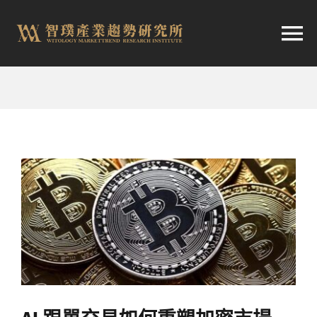
跳
至
切
内
容
换
首頁
导
趨勢報告
航
市場快訊
產業日報
關於智璞