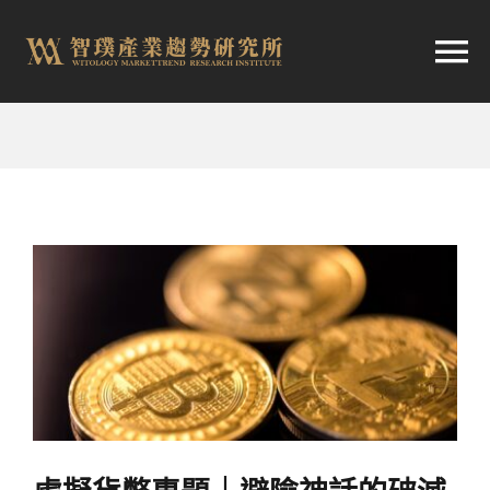
跳
至
切
内
容
换
首頁
导
趨勢報告
航
市場快訊
產業日報
關於智璞