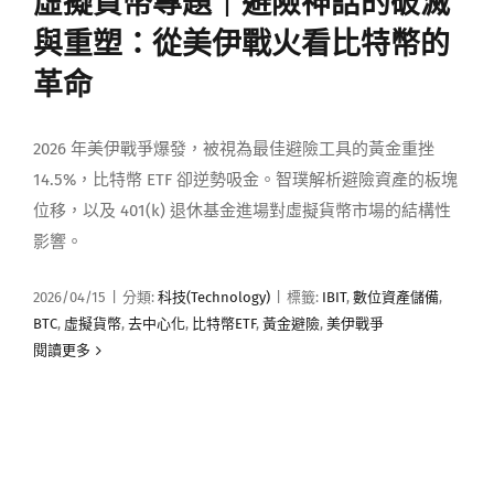
虛擬貨幣專題｜避險神話的破滅
媒體曝光
與重塑：從美伊戰火看比特幣的
革命
會員帳號
2026 年美伊戰爭爆發，被視為最佳避險工具的黃金重挫
中文
14.5%，比特幣 ETF 卻逆勢吸金。智璞解析避險資產的板塊
位移，以及 401(k) 退休基金進場對虛擬貨幣市場的結構性
影響。
2026/04/15
|
分類:
科技(Technology)
|
標籤:
IBIT
,
數位資產儲備
,
BTC
,
虛擬貨幣
,
去中心化
,
比特幣ETF
,
黃金避險
,
美伊戰爭
閱讀更多