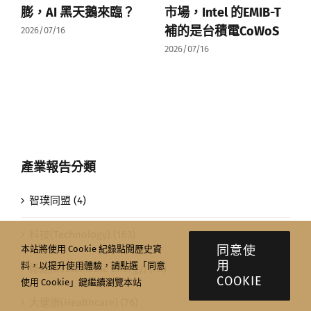
膨，AI 黑天鵝來臨？
市場，Intel 的EMIB-T
補的是台積電CoWoS
2026/07/16
2026/07/16
產業報告分類
智璞同盟 (4)
科技(Technology) (163)
同意使
本站將使用 Cookie 紀錄點閱歷史資
用
料，以提升使用體驗，請點選「同意
綠能(Sustainable Energy) (78)
COOKIE
使用 Cookie」鍵繼續瀏覽本站
大健康(Healthcare) (76)