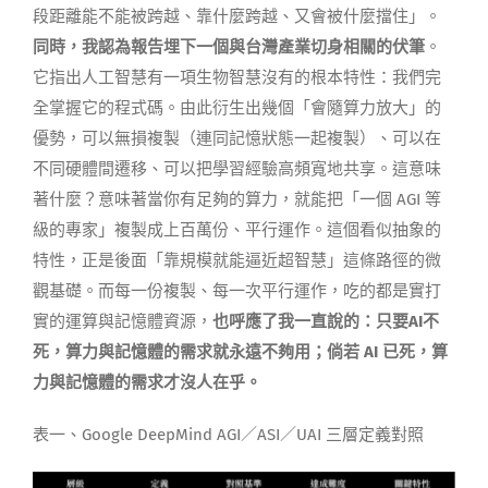
段距離能不能被跨越、靠什麼跨越、又會被什麼擋住」。
同時，我認為報告埋下一個與台灣產業切身相關的伏筆
。
它指出人工智慧有一項生物智慧沒有的根本特性：我們完
全掌握它的程式碼。由此衍生出幾個「會隨算力放大」的
優勢，可以無損複製（連同記憶狀態一起複製）、可以在
不同硬體間遷移、可以把學習經驗高頻寬地共享。這意味
著什麼？意味著當你有足夠的算力，就能把「一個 AGI 等
級的專家」複製成上百萬份、平行運作。這個看似抽象的
特性，正是後面「靠規模就能逼近超智慧」這條路徑的微
觀基礎。而每一份複製、每一次平行運作，吃的都是實打
實的運算與記憶體資源，
也呼應了我一直說的：只要AI不
死，算力與記憶體的需求就永遠不夠用；倘若 AI 已死，算
力與記憶體的需求才沒人在乎。
表一、Google DeepMind AGI／ASI／UAI 三層定義對照