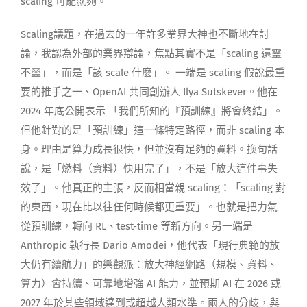
scaling 可能就夠。
Scaling議題，在過去的一年許多業界大神也不斷地在討
論，我認為外部的業界辯論，焦點其實不是「scaling 還靈
不靈」，而是「該 scale 什麼」。 一端是 scaling 假說最重
要的推手之一、OpenAI 共同創辦人 Ilya Sutskever。他在
2024 年底公開表示 「我們所知的『預訓練』將會終結」。
但他針對的是「預訓練」這一條特定路徑，而非 scaling 本
身。理由是算力成長很快，但並沒有足夠的資料。換句話
說，是「燃料（資料）快用完了」，不是「放大這件事失
效了」。他真正的主張，反而相當親 scaling：「scaling 對
的東西，現在比以往任何時候都更重要」。也就是把力氣
從預訓練，轉向 RL、test-time 等新方向。另一端是
Anthropic 執行長 Dario Amodei，他代表「現行典範的放
大仍有續航力」的樂觀派：放大神經網路（規模、資料、
算力）會持續、可靠地增強 AI 能力，並預期 AI 在 2026 或
2027 年於某些領域達到或超越人類水準。兩人的分歧，與