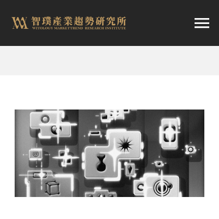
跳
至
切
内
容
换
首頁
导
趨勢報告
航
市場快訊
產業日報
關於智璞