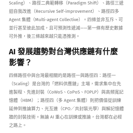
Scaling）、路徑二典範轉移（Paradigm Shift）、路徑三遞
迴自我改進（Recursive Self-improvement）、路徑四多
Agent 集體（Multi-agent Collective）。四條並非互斥、可
並行甚至彼此加成，且可預測性遞減——第一條有歷史數據
可外推，後三條越來越只能憑推測。
AI 發展趨勢對台灣供應鏈有什麼
影響？
四條路徑中與台灣最相關的是路徑一與路徑四：路徑一
（Scaling）是台灣的「燃料供應鏈」主場，需求集中在先
進製程、先進封裝（CoWoS、CoPoS、FOPLP）與高頻寬記
憶體（HBM）；路徑四（多 Agent 集體）則把價值從訓練
延伸到推論算力、光互連（CPO／共封裝光學）與解記憶體
牆的封裝技術。無論 AI 重心在訓練或推論，台灣都在必經
之路上。