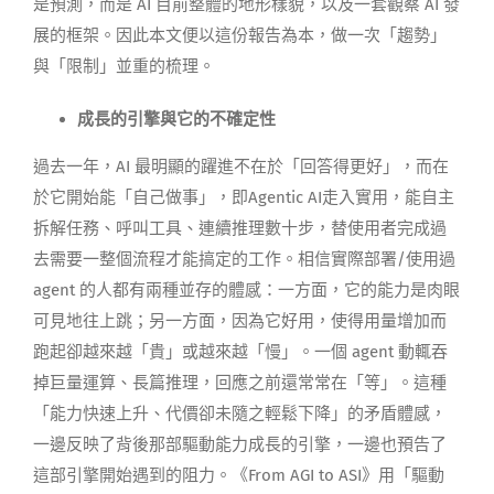
是預測，而是 AI 目前整體的地形樣貌，以及一套觀察 AI 發
展的框架。因此本文便以這份報告為本，做一次「趨勢」
與「限制」並重的梳理。
成長的引擎與它的不確定性
過去一年，AI 最明顯的躍進不在於「回答得更好」，而在
於它開始能「自己做事」，即Agentic AI走入實用，能自主
拆解任務、呼叫工具、連續推理數十步，替使用者完成過
去需要一整個流程才能搞定的工作。相信實際部署/使用過
agent 的人都有兩種並存的體感：一方面，它的能力是肉眼
可見地往上跳；另一方面，因為它好用，使得用量增加而
跑起卻越來越「貴」或越來越「慢」。一個 agent 動輒吞
掉巨量運算、長篇推理，回應之前還常常在「等」。這種
「能力快速上升、代價卻未隨之輕鬆下降」的矛盾體感，
一邊反映了背後那部驅動能力成長的引擎，一邊也預告了
這部引擎開始遇到的阻力。《From AGI to ASI》用「驅動