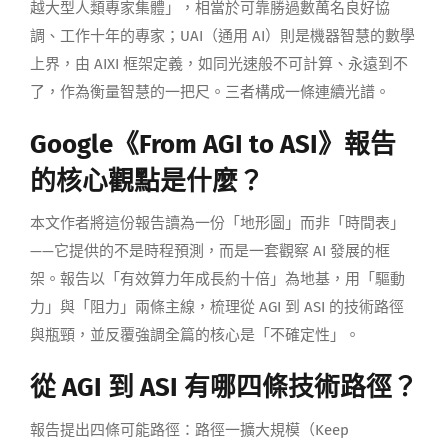
越大型人類專家集體」，相當於可靠勝過數萬名良好協
調、工作十年的專家；UAI（通用 AI）則是機器智慧的數學
上界，由 AIXI 框架定義，如同光速般不可計算、永遠到不
了，作為衡量智慧的一把尺。三者構成一條連續光譜。
Google《From AGI to ASI》報告
的核心觀點是什麼？
本文作者將這份報告讀為一份「地形圖」而非「時間表」
——它提供的不是時程預測，而是一套觀察 AI 發展的框
架。報告以「有效算力年成長約十倍」為地基，用「驅動
力」與「阻力」兩條主線，梳理從 AGI 到 ASI 的技術路徑
與瓶頸，並反覆強調全篇的核心是「不確定性」。
從 AGI 到 ASI 有哪四條技術路徑？
報告提出四條可能路徑：路徑一擴大規模（Keep