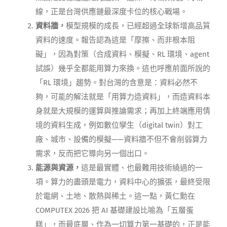
線，正是台灣供應鏈最深度卡位的核心戰場。
資料牆，
模型規模的成長，已經超過全球新增高品質
資料的速度。報告認為這是「摩擦、而非根本阻
礙」，因為對策（合成資料、模擬、RL 環境、agent
試誤）幾乎全都能用算力來換。這也呼應前面所說的
「RL 環境」趨勢。對台灣的含意是：資料必然不
夠，可能的解法就是「用算力造資料」，而造資料本
身就是大規模的運算與推論需求；再加上終端應用情
境的資料生成，例如數位孿生（digital twin）對工
廠、城市、設備的模擬——資料牆不但不會削弱算力
需求，反而把它導向另一個出口。
能源與資源，
這是最實體、也最難用技術繞過的一
項。算力的盡頭是電力，資料中心的擴張，最終受限
於電網、土地、散熱與稀土。這一點，黃仁勳在
COMPUTEX 2026 把 AI 基礎建設比喻為「五層蛋
糕」，而最底層、作為一切算力第一基礎的，正是能