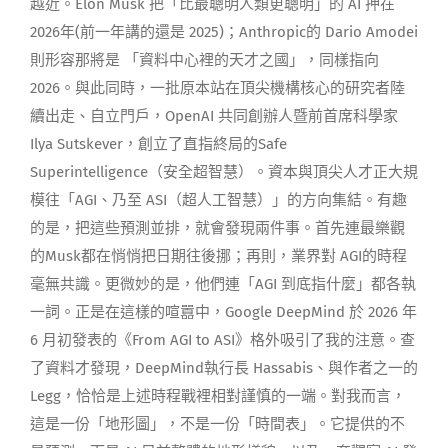
越近。Elon Musk 把「比最聰明人類更聰明」的 AI 押在
2026年(前一年講的還是 2025)；Anthropic的 Dario Amodei
則形容那將是 「資料中心裡的天才之國」，同樣指向
2026。與此同時，一批原本站在頂尖機構核心的研究者陸
續出走、自立門戶，OpenAI 共同創辦人暨前首席科學家
Ilya Sutskever，創立了直指終局的Safe
Superintelligence（安全超智慧）。資本與頂尖人才正大規
模往「AGI、乃至 ASI（超人工智慧）」的方向集結。有趣
的是，把這些預測並排，就會發現兩件事。首先連最樂觀
的Musk都在悄悄把日期往後挪；再則，業界對 AGI的時程
毫無共識。更微妙的是，他們連「AGI 到底指什麼」都各執
一詞。正是在這樣的喧囂中，Google DeepMind 於 2026 年
6 月初發表的《From AGI to ASI》格外吸引了我的注意。查
了資料才發現，DeepMind執行長 Hassabis、與作者之一的
Legg，恰恰是上述時程戰裡相對謹慎的一端。對我而言，
這是一份「地形圖」，不是一份「時間表」。它提供的不