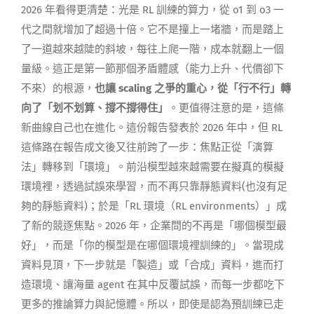
2026 年看得更清楚：光是 RL 訓練的算力，從 o1 到 o3 一
代之間就增加了超過十倍。它不是撞上一堵牆，而是踏上
了一道越來越陡的斜坡，每往上爬一階，成本就翻上一個
量級。這正是第一節那個矛盾體感（能力上升、代價卻下
不來）的根源，
也讓 scaling 之爭的重心，從「行不行」轉
向了「划不划算、撐不撐得住」
。更值得注意的是，這條
新曲線自己也在進化。這份報告發表於 2026 年中，但 RL
這條路在報告成文後又往前跨了一步：焦點正從「演算
法」轉移到「環境」。前沿模型越來越需要在擬真的模擬
環境裡，透過試誤來學習，而不再只靠靜態資料(也沒有足
夠的靜態資料)；於是「RL 環境（RL environments）」成
了新的競逐焦點。2026 年，企業問的不再是「哪個模型最
好」，而是「你的模型是在哪個環境裡訓練的」。當現成
資料見頂，下一步就是「製造」或「合成」資料，進而打
造環境、讓海量 agent 在其中反覆試誤，而每一步都吃下
更多的推論算力與記憶體。所以，即使是認為預訓練已走