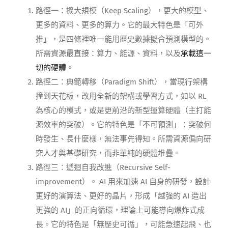
路徑一：擴大規模（Keep Scaling），更大的模型、
更多的資料、更多的算力。它的最大特色是「可外
推」，是四條裡唯一能用歷史數據擬合預測模型的。
所需資源最直接：算力、能源、資料，以及
承載這一
切的硬體
。
路徑二：典範轉移（Paradigm Shift），當現行架構
撞到天花板，改用全新的架構或學習方式，如以 RL
為核心的模式，或是更前沿的新型運算硬體（主打能
源效率的突破）。它的特色是「不可預測」：突破何
時發生、長什麼樣，無法事先得知。所需資源偏向研
究人才與基礎研究，而非單純的硬體堆疊。
路徑三：遞迴自我改進（Recursive Self-
improvement）。 AI 用來加速 AI 自身的研發，設計
更好的演算法、更好的晶片，形成「越強的 AI 造出
更強的 AI」的正向循環，理論上可能導向爆炸式成
長。它的特色是「無歷史可循」，可能急速起飛、也