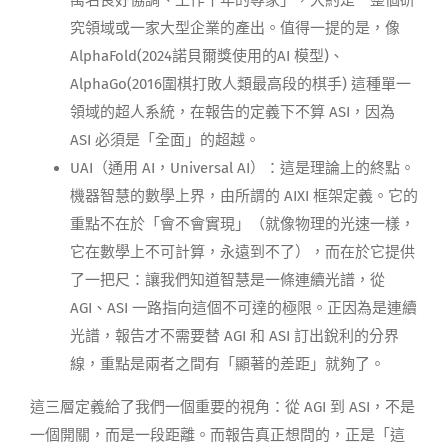
萬名良好協調、工作十年的專家」，大約是一整個研
究領域或一家大型企業的產出。值得一提的是，像
AlphaFold(2024諾貝爾獎使用的AI 模型)、
AlphaGo(2016圍棋打敗人類最高段的棋手) 這種單一
領域的超人系統，在報告的定義下不算 ASI，因為
ASI 必須是「全面」的超越。
UAI（通用 AI，Universal AI）：這是理論上的終點。
機器智慧的數學上界，由所謂的 AIXI 框架定義。它的
重點不在於「會不會實現」（就像物理的光速一樣，
它在數學上不可計算，永遠到不了），而在於它提供
了一把尺：讓我們知道智慧是一條連續光譜，從
AGI、ASI 一路指向這個不可達的極限。正因為是連續
光譜，報告才不需要替 AGI 和 ASI 訂出銳利的分界
線，重點是兩者之間有「顯著的差距」就夠了。
這三層定義給了我們一個重要的視角：從 AGI 到 ASI，不是
一個開關，而是一段距離。而報告真正想問的，正是「這