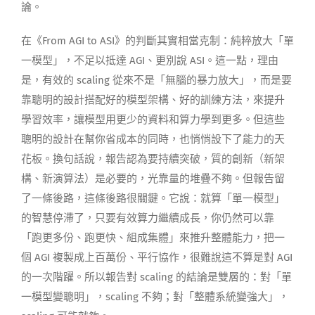
論。
在《From AGI to ASI》的判斷其實相當克制：純粹放大「單
一模型」，不足以抵達 AGI、更別說 ASI。這一點，理由
是，有效的 scaling 從來不是「無腦的暴力放大」，而是要
靠聰明的設計搭配好的模型架構、好的訓練方法，來提升
學習效率，讓模型用更少的資料和算力學到更多。但這些
聰明的設計在幫你省成本的同時，也悄悄設下了能力的天
花板。換句話說，報告認為要持續突破，質的創新（新架
構、新演算法）是必要的，光靠量的堆疊不夠。但報告留
了一條後路，這條後路很關鍵。它說：就算「單一模型」
的智慧停滯了，只要有效算力繼續成長，你仍然可以靠
「跑更多份、跑更快、組成集體」來推升整體能力，把一
個 AGI 複製成上百萬份、平行協作，很難說這不算是對 AGI
的一次階躍。所以報告對 scaling 的結論是雙層的：對「單
一模型變聰明」，scaling 不夠；對「整體系統變強大」，