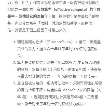
力」與「阻力」作為全篇的兩條主線。報告把這股驅動力
歸結為一個指標：
有效算力（effective compute）的年成
長率
，
並估計它約為每年十倍
，這個數字是整篇報告的地
基，也是後面所有「限制」討論的對照基準。而這個十
倍，其實是下面三個因子相乘出來的：
硬體製程的進步（即 Moore’s law），讓每一美元能
買到的算力，過去六十年以每年約 1.5 倍的速度成
長。
算力投資的擴張：過去十年雲端與 AI 業者投入硬體
的金額，以每年約 2.5 倍增加。前兩者相乘，使得投
入最大型訓練的算力，十年來約以每年 4 倍成長。
最容易被忽略的一項演算法效率：達到同樣性能所需
的算力持續下降，速度約為 Moore’s law 的兩倍（每
年3倍），近期更有研究估計高達每年6倍。三者相
乘，報告得出每年約十倍的有效算力成長。