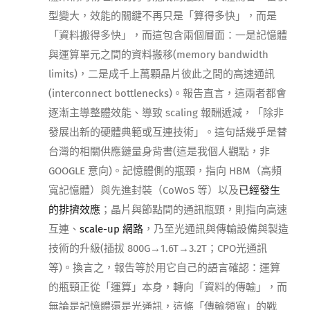
型變大，效能的關鍵不再只是「算得多快」，而是
「資料搬得多快」，而這包含兩個層面：一是記憶體
與運算單元之間的資料搬移(memory bandwidth
limits)，二是成千上萬顆晶片彼此之間的高速通訊
(interconnect bottlenecks)。報告直言，這兩者都會
逐漸主導整體效能、導致 scaling 報酬遞減，「除非
發展出新的硬體典範或互連技術」。這句話幾乎是替
台灣的相關供應鏈量身背書(這是我個人觀點，非
GOOGLE 意向)。記憶體側的瓶頸，指向 HBM（高頻
寬記憶體）與先進封裝（CoWoS 等）以及
已經發生
的排擠效應
；晶片與節點間的通訊瓶頸，則指向高速
互連、
scale-up 網路
，乃至光通訊與傳輸設備與製造
技術的升級(插拔 800G→1.6T→3.2T；CPO光通訊
等)。換言之，報告等於用它自己的語言確認：運算
的瓶頸正從「運算」本身，轉向「資料的傳輸」，而
無論是記憶體還是光通訊，這條「傳輸頻寬」的戰