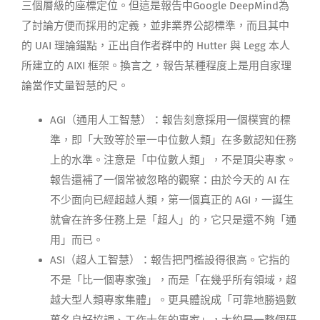
三個層級的座標定位。但這是報告中Google DeepMind為
了討論方便而採用的定義，並非業界公認標準，而且其中
的 UAI 理論錨點，正出自作者群中的 Hutter 與 Legg 本人
所建立的 AIXI 框架。換言之，報告某種程度上是用自家理
論當作丈量智慧的尺。
AGI（通用人工智慧）：報告刻意採用一個樸實的標
準，即「大致等於單一中位數人類」在多數認知任務
上的水準。注意是「中位數人類」，不是頂尖專家。
報告還補了一個常被忽略的觀察：由於今天的 AI 在
不少面向已經超越人類，第一個真正的 AGI，一誕生
就會在許多任務上是「超人」的，它只是還不夠「通
用」而已。
ASI（超人工智慧）：報告把門檻設得很高。它指的
不是「比一個專家強」，而是「在幾乎所有領域，超
越大型人類專家集體」。更具體說成「可靠地勝過數