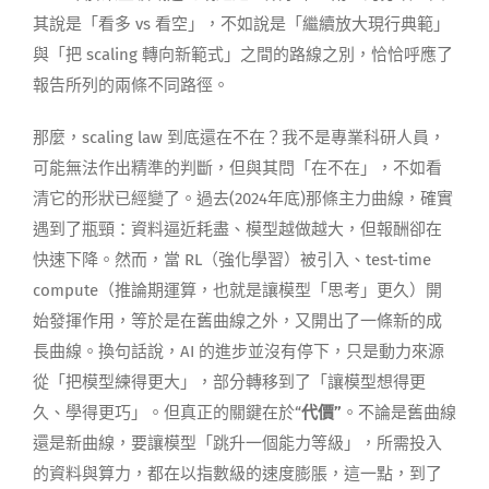
其說是「看多 vs 看空」，不如說是「繼續放大現行典範」
與「把 scaling 轉向新範式」之間的路線之別，恰恰呼應了
報告所列的兩條不同路徑。
那麼，scaling law 到底還在不在？我不是專業科研人員，
可能無法作出精準的判斷，但與其問「在不在」，不如看
清它的形狀已經變了。過去(2024年底)那條主力曲線，確實
遇到了瓶頸：資料逼近耗盡、模型越做越大，但報酬卻在
快速下降。然而，當 RL（強化學習）被引入、test-time
compute（推論期運算，也就是讓模型「思考」更久）開
始發揮作用，等於是在舊曲線之外，又開出了一條新的成
長曲線。換句話說，AI 的進步並沒有停下，只是動力來源
從「把模型練得更大」，部分轉移到了「讓模型想得更
久、學得更巧」。但真正的關鍵在於“
代價”
。不論是舊曲線
還是新曲線，要讓模型「跳升一個能力等級」，所需投入
的資料與算力，都在以指數級的速度膨脹，這一點，到了