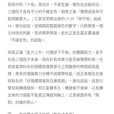
但其中的「十倍」是估計，不是定論。報告在註腳坦白，
三個因子各有不小的不確定性，相乘之後「實際成長率可
能明顯更大」；它甚至把算出來的 11.25「保守地」說成
10。換句話說，這個撐起整篇報告的數字，比較像是一個
方向性的判斷，而非精準預測。這也正是全篇反覆強調
「不確定性」的起點。
而真正讓「能力上升、代價卻下不來」的關鍵阻力，並不
在這三個因子本身，而在於有效算力能否被實際利用，也
就是當資料在記憶體與運算單元之間搬移的時間成為瓶
頸，再多的理論算力也轉不成實際性能。這正是報告在後
段點名的「記憶體頻寬與互連瓶頸」。換句話說，這部引
擎目前轉速極快，但它能轉多久、轉速會不會掉、以及轉
出來的力道能不能真正傳遞到輪上，正是後面所有「限
制」討論的核心。