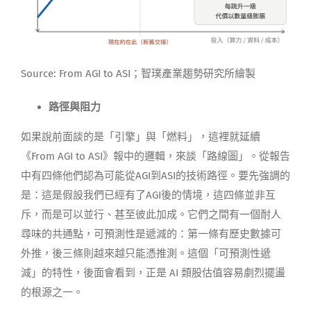
Source: From AGI to ASI；智璞產業趨勢研究所繪製
路徑與阻力
如果說前面談的是「引擎」與「燃料」，這裡就延續
《From AGI to ASI》報中的邏輯，來談「路線圖」。從報告
中有四條他們認為可能從AGI到ASI的技術路徑。要先強調的
是：這是假設我們已經有了AGI後的情境，這四條並非互
斥，而是可以並行、甚至彼此加成。它們之間有一個耐人
尋味的共通點，可預測性是遞減的：第一條有歷史數據可
外推，後三條則越來越只能憑推測。這個「可預測性遞
減」的特性，後面會看到，正是 AI 類股估值容易劇烈擺盪
的根源之一。