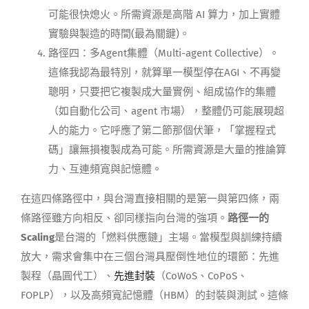
可能很快熄火。所需資源是高階 AI 算力，加上實體
實驗與製造的時間(最為關鍵)。
路徑四：多Agent集體（Multi-agent Collective）。
這條我認為最特別，就算單一模型停在AGI、不再變
聰明，只要把它複製成大量實例、組成協作的集體
（如自動化公司、agent 市場），整體仍可能展現超
人的能力。它呼應了第二節那個伏筆，「掌握程式
碼」讓無損複製成為可能。所需資源是大量的推論算
力、互連頻寬與記憶體。
在這四條路徑中，與台灣直接相關的是第一與第四條，兩
條路徑雖方向相反、卻同樣指向台灣的強項。
路徑一的
Scaling
是台灣的「燃料供應鏈」主場。當模型與訓練持續
放大，需求會集中在三個台灣具壓倒性地位的環節：先進
製程（晶圓代工）、
先進封裝
（CoWoS、CoPoS、
FOPLP），以及高頻寬記憶體（HBM）的封裝與測試。這條