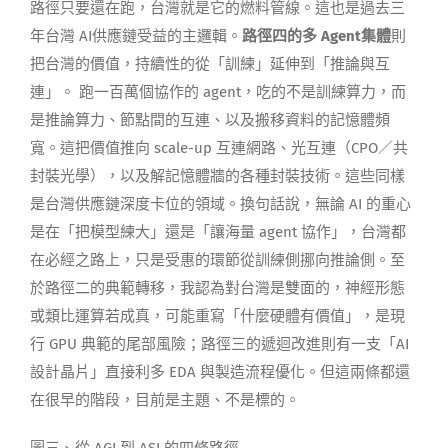
路徑只要還在跑，台灣就是它的燃料管線。這也是過去三
年台灣 AI供應鏈受益的主邏輯。
路徑四的多 Agent集體
則
把台灣的價值，持續性的從「訓練」延伸到「推論與互
連」。 跑一百萬個協作的 agent，吃的不是訓練算力，而
是推論算力、節點間的互連、以及搬移資料的記憶體頻
寬。這把價值推向 scale-up 互連網路、光互連（CPO／共
封裝光學），以及解記憶體牆的各種封裝技術。這些同樣
是台灣供應鏈深度卡位的領域。換句話說，無論 AI 的重心
是在「把模型練大」還是「讓海量 agent 協作」，台灣都
在必經之路上，只是受惠的環節從訓練側挪向推論側。至
於路徑二的典範轉移，我認為對台灣是雙面的，神經形態
或類比運算若成真，可能重寫「什麼硬體有價值」，是現
行 GPU 典範的尾部風險；路徑三的遞迴改進則有一支「AI
設計晶片」直接利多 EDA 與製造流程優化。但這兩條都還
在很早的階段，目前是主題、不是標的。