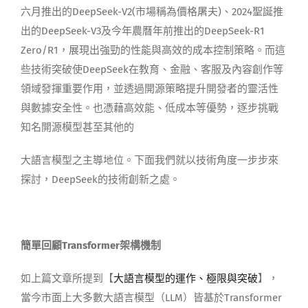
六月推出的DeepSeek-V2
(市場稱為價格屠夫)
、2024聖誕推
出
的
DeepSeek-V3及今年農曆年前推出的DeepSeek-R1
Z
ero/R
1
，展現出強勁的性能與高效的成本控制策略。而這
些技術突破使
DeepSeek
在教育、金融、客服及內容創作等
領域發揮重要作用，並透過開源策略提升開發者的靈活性
與數據安全性。也憑藉高效能、低成本等優勢，逐步挑戰
知名
開源
模型甚至其他的
大語言模型
之
主導地位。
下面我們就以技術角度一步步來
探討，
De
epSeek
的技術創新之處。
簡單
回顧
Transformer架構
機制
如上篇文章所提到
【
大語言模型的運作、極限與突破
】
，
當今市面上大多數大語言模型
（LLM）皆基於
Transformer