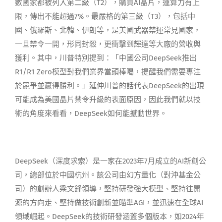
數國家都被列入第二級
（
T
2
）
，購買AI晶片，運算力有上
限，傳出不能超過7%
。
最嚴格的第三級
（
T3
）
，包括中
國、俄羅斯、北韓、伊朗等，是美國武器禁運常見國家，
一旦禁令一開，形同封殺，更衝擊到輝達
等大廠的
營收與
獲利。其中，川普特別提到：「中國公司
DeepSeek
推出
R1/R1 Zero模型對我們業界當頭棒喝，提醒我們需要專注
於競爭並贏得勝利。」
延伸川普的話代表
D
eepSeek
的出現
可能成為美國晶片禁令升級的表面原因，因此
我們就
以
技
術的角度來看看，
DeepSeek
如何能撼動世界。
DeepSeek
（深度求索）
是一家
在2023年7月成立的AI新創公
司，總部位於中國杭州。該公司由幻方量化
（對沖基金公
司）
的創辦人
梁文鋒
領導，堅持研發強大模型、堅持
往
開
源的方向走、堅持做技術創新並瞄準AGI，並迅速在全球AI
領域崛起。
DeepSeek
的技術研發涵蓋多個版本，
如2024年