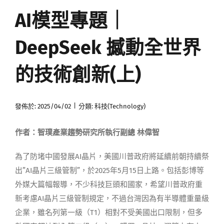
AI模型專題｜
媒體曝光
DeepSeek 撼動全世界
會員帳號
的技術創新(上)
中文
|
發佈於: 2025/04/02
分類:
科技(Technology)
作者：智璞產業趨勢研究所執行副總 林偉智
為了防堵中國發展AI晶片，美國川普政府將延續前朝持續祭
出”AI晶片三級管制”，於2
025
年5月15日上路。包括彭博等
外媒大篇幅報導，不少科技巨頭和國家，希望川普政府重
新考慮AI晶片三級管制規定，不過台灣因為有半導體重量級
企業，
雖
名列第一級
（
T
1
）
相對
不受
美國出口
限制，
但
多