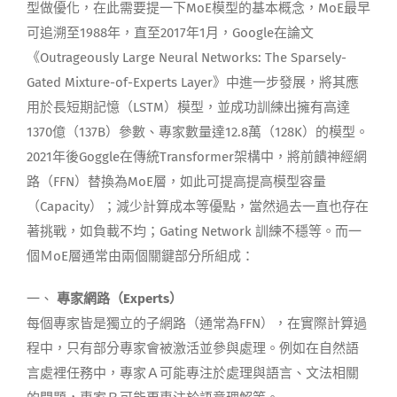
型做優化，在此需要提一下
MoE
模型的基本概念，
MoE
最早
可追溯至1988年，直至2017年1月，Google在論文
《Outrageously Large Neural Networks: The Sparsely-
Gated Mixture-of-Experts Layer》中進一步發展，將其應
用於長短期記憶（LSTM）模型，並成功訓練出擁有高達
1370億（137B）參數、專家數量達12.8萬（128K）的模型。
2021年後Goggle在傳統Transformer架構中，將前饋神經網
路（FFN）替換為
MoE
層，如此可提高提高模型容量
（Capacity）；減少計算成本等優點，當然過去一直也存在
著挑戰，如負載不均；Gating Network 訓練不穩等。而一
個Ｍ
oE
層通常由兩個關鍵部分所組成：
一、
專家網路（Experts）
每個專家皆是獨立的子網路（通常為FFN），在實際
計算過
程中，只有部分專家會被激活並參與處理。例如在
自
然語
言處裡任務中，專家Ａ可能專注於處理與語言、文法相關