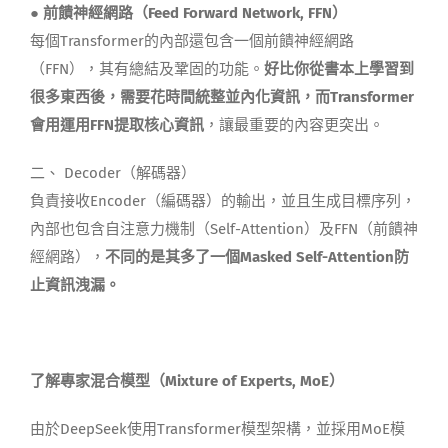
●
前饋神經網路
（Feed Forward Network, FFN）
每個
Transformer
的內部還包含
一個
前饋神經網路
（FFN
），其有總結及鞏固的功能。
好比你從書本上
學習到
很多東西後，需要花時間統整並內化資訊，而
Transformer
會用運用
FFN
提取核心資訊
，讓最重要的內容更突出。
二、
Decoder
（
解碼器
）
負責接收Encoder（編碼器）
的輸出，並且生成目標序列，
內部也包含
自注意力機制（Self-Attention）
及
FFN（
前饋神
經網路
）
，
不同的是其多了一個Masked Self-Attention防
止資訊洩漏
。
了解專家混合模型（
Mixture of Experts
,
MoE
）
由於
DeepSeek
使用Transformer模型架構，並採用
MoE
模