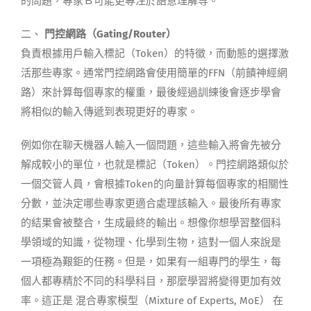
的問題，專家Ｂ可能更專注於語意理解等。
二、
門控網路（Gating/Router）
負責根據用戶輸入標記（Token）的特徵，而動態的選擇激
活那些專家。通常門控網路會使用簡單的
FFN（
前饋神經網
路
）
來計算每個專家的權重，最後經過訓練後會逐步學會
將相似的輸入傳遞到表現更好的專家。
例如你在聊天機器人輸入一個問題，這些輸入將會先被分
解成較小的單位，也就是標記（Token）。門控網路類似於
一個交管人員，會根據Token的向量計算每個專家的相關性
分數，並決定哪些專家更適合處理該輸入。最後所有專家
的結果會被整合，生成最終的
輸出。
想像你想學習整個科
學領域的知識，從物理、化學到生物，這對一個人來說是
一項極為艱鉅的任務。但是，如果有一組專門的學生，每
個人都專精於不同的科學科目，那麼學習將變得更加有效
率。這正是 混合專家模型（Mixture of Experts,
MoE
） 在