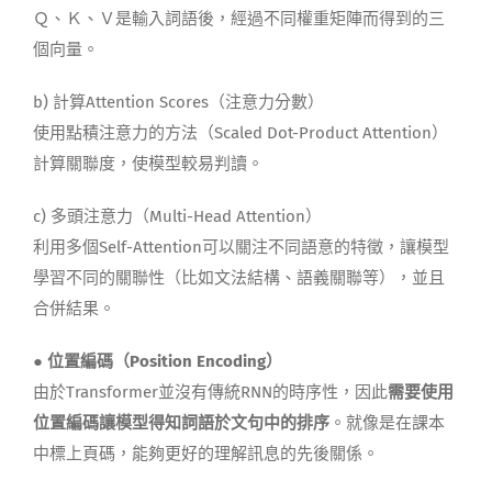
Ｑ、Ｋ、Ｖ是輸入詞語後，經過不同權重矩陣而得到的三
個向量。
b)
計算Attention Scores
（
注意力分數
）
使用點積注意力的方法（
Scaled Dot-Product Attention
）
計算關聯度，使模型較易判讀。
c)
多頭注意力
（
Multi-Head Attention
）
利用多個
Self-Attention
可以關注不同語意的特徵，讓模型
學習不同的關聯性
（比如文法結構、語義關聯等）
，並且
合併結果。
●
位置編碼
（
Position Encoding
）
由於
Transformer
並
沒有
傳統
RNN的時序性
，因此
需要
使用
位置編碼讓模型得知詞語於文句中的排序
。就像是在課本
中標上頁碼，能夠更好的理解訊息的先後關係。