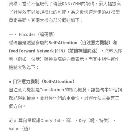
架構
，
當時不但
取代了傳統RNN/CNN的架構，
還
大
幅
提高
了計算效率
以及規模化的可能，為之後快速進步的AI 模型
奠定基礎
。
其兩大核心部分概述如下：
一、
Encoder
（
編碼器
）
編碼器是透過多層的
Self-Attention（自注意力機制）和
Feed Forward Network (FFN)（
前饋神經網路
）
，
將輸入序
列
（
例如一句話
）
轉換為高維向量表示
。而其中
組件運作
機制大致為下：
●
自注意力機制（Self-Attention）
自注意力機制是
Transformer
的核心概念，讓語句中每個詞
都能得到權重，並計算他們的重要性。具體作法主要有三
個方向。
a)
計算向量資訊
Query
（
查，關
）
、
Key
（
鍵、特徵
）
、
Value
（
值
）