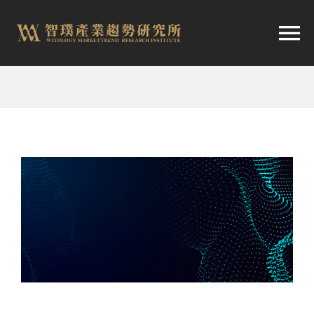
跳
至
切
内
容
换
首頁
导
趨勢報告
航
市場快訊
產業日報
關於智璞