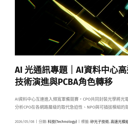
AI 光通訊專題｜AI資料中心高
技術演進與PCBA角色轉移
AI資料中心互連進入頻寬軍備競賽，CPO共同封裝光學將
分析CPO在各網路層級的取代急迫性、NPO與可插拔模組的競
2026/05/08
|
分類:
科技(Technology)
|
標籤:
矽光子技術
,
高速光模