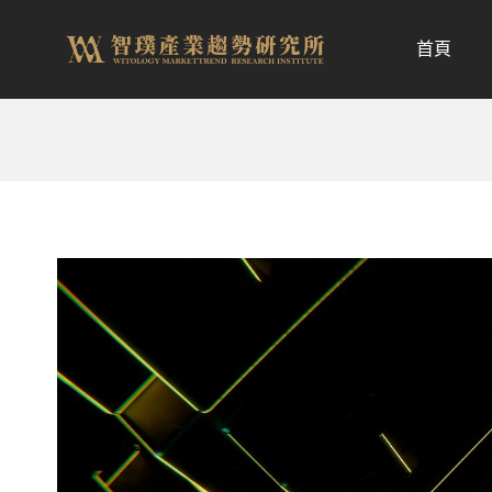
跳
至
首頁
内
容