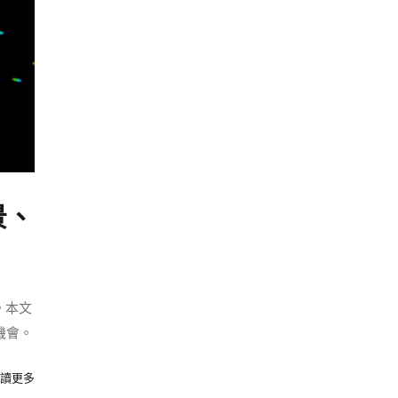
景、
。本文
機會。
讀更多