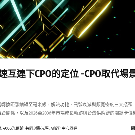
速互連下CPO的定位 -CPO取代場
光電轉換距離縮短至毫米級，解決功耗、訊號衰減與頻寬密度三大瓶頸
合關係，以及2026至2036年市場成長軌跡與台灣供應鏈的關鍵卡位
組
,
400G光傳輸
,
共同封裝光學
,
AI資料中心互連
閱