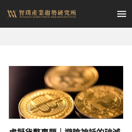
跳
至
切
内
容
换
首頁
导
趨勢報告
航
市場快訊
產業日報
關於智璞