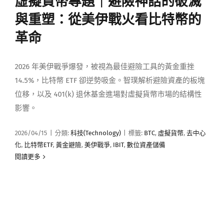
虛擬貨幣專題｜避險神話的破滅
媒體曝光
與重塑：從美伊戰火看比特幣的
革命
會員帳號
2026 年美伊戰爭爆發，被視為最佳避險工具的黃金重挫
中文
14.5%，比特幣 ETF 卻逆勢吸金。智璞解析避險資產的板塊
位移，以及 401(k) 退休基金進場對虛擬貨幣市場的結構性
影響。
2026/04/15
|
分類:
科技(Technology)
|
標籤:
BTC
,
虛擬貨幣
,
去中心
化
,
比特幣ETF
,
黃金避險
,
美伊戰爭
,
IBIT
,
數位資產儲備
閱讀更多