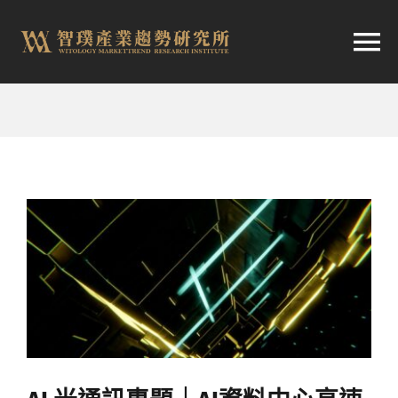
跳
至
切
内
容
换
首頁
导
趨勢報告
航
市場快訊
產業日報
關於智璞