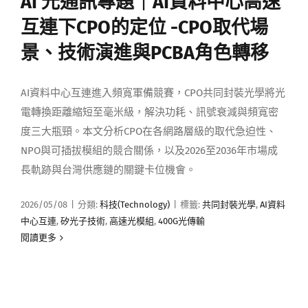
AI 光通訊專題｜AI資料中心高速
媒體曝光
互連下CPO的定位 -CPO取代場
景、技術演進與PCBA角色轉移
會員帳號
AI資料中心互連進入頻寬軍備競賽，CPO共同封裝光學將光
中文
電轉換距離縮短至毫米級，解決功耗、訊號衰減與頻寬密
度三大瓶頸。本文分析CPO在各網路層級的取代急迫性、
NPO與可插拔模組的競合關係，以及2026至2036年市場成
長軌跡與台灣供應鏈的關鍵卡位機會。
2026/05/08
|
分類:
科技(Technology)
|
標籤:
共同封裝光學
,
AI資料
中心互連
,
矽光子技術
,
高速光模組
,
400G光傳輸
閱讀更多