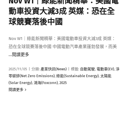
Nov W1｜綠能新聞精華：美國電
媒體曝光
動車投資大減3成 英媒：恐在全
球競賽落後中國
會員帳號
Nov W1｜綠能新聞精華：美國電動車投資大減3成 英媒：
中文
恐在全球競賽落後中國 中國電動汽車產業蓬勃發展，而美
...閱讀更多
2025/11/05
|
分類:
產業快訊(News)
|
標籤:
自動駕駛
,
電動車(EV)
,
淨
零碳排(Net Zero Emissions)
,
綠能(Sustainable Energy)
,
太陽能
(Solar Energy)
,
鴻海(Foxconn)
,
2025
閱讀更多