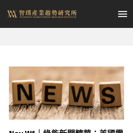
跳
至
切
内
容
换
首頁
导
趨勢報告
航
市場快訊
產業日報
關於智璞