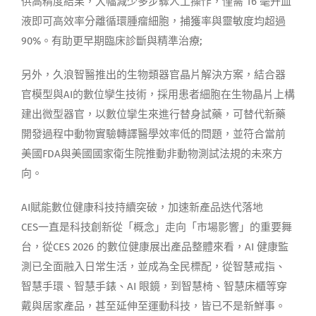
供高精度結果，大幅減少多步驟人工操作，僅需 16 毫升血
液即可高效率分離循環腫瘤細胞，捕獲率與靈敏度均超過
90%。有助更早期臨床診斷與精準治療;
另外，久浪智醫推出的生物類器官晶片解決方案，結合器
官模型與AI的數位孿生技術，採用患者細胞在生物晶片上構
建出微型器官，以數位攣生來進行替身試藥，可替代新藥
開發過程中動物實驗轉譯醫學效率低的問題，並符合當前
美國FDA與美國國家衛生院推動非動物測試法規的未來方
向。
AI賦能數位健康科技持續突破，加速新產品迭代落地
CES一直是科技創新從「概念」走向「市場影響」的重要舞
台，從CES 2026 的數位健康展出產品整體來看，AI 健康監
測已全面融入日常生活，並成為全民標配，從智慧戒指、
智慧手環、智慧手錶、AI 眼鏡，到智慧椅、智慧床櫃等穿
戴與居家產品，甚至延伸至運動科技，皆已不是新鮮事。