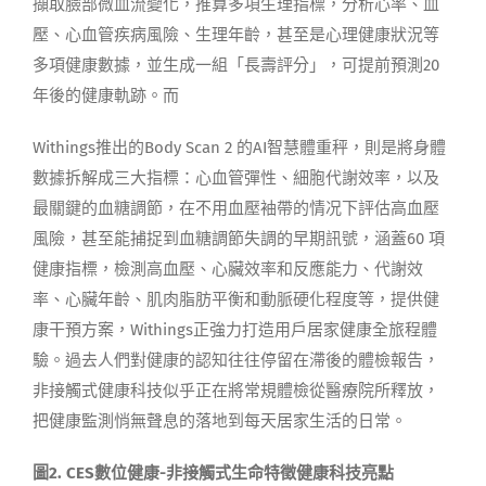
擷取臉部微血流變化，推算多項生理指標，分析心率、血
壓、心血管疾病風險、生理年齡，甚至是心理健康狀況等
多項健康數據，並生成一組「長壽評分」，可提前預測20
年後的健康軌跡。而
Withings推出的Body Scan 2 的AI智慧體重秤，則是將身體
數據拆解成三大指標：心血管彈性、細胞代謝效率，以及
最關鍵的血糖調節，在不用血壓袖帶的情况下評估高血壓
風險，甚至能捕捉到血糖調節失調的早期訊號，涵蓋60 項
健康指標，檢測高血壓、心臟效率和反應能力、代謝效
率、心臟年齡、肌肉脂肪平衡和動脈硬化程度等，提供健
康干預方案，Withings正強力打造用戶居家健康全旅程體
驗。過去人們對健康的認知往往停留在滯後的體檢報告，
非接觸式健康科技似乎正在將常規體檢從醫療院所釋放，
把健康監測悄無聲息的落地到每天居家生活的日常。
圖2. CES數位健康-非接觸式生命特徵健康科技亮點