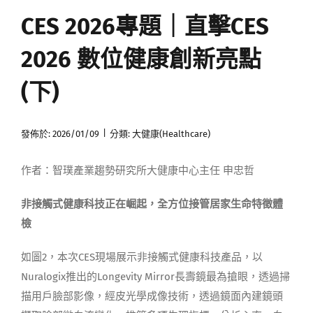
CES 2026專題｜直擊CES
媒體曝光
2026 數位健康創新亮點
會員帳號
(下)
中文
|
發佈於: 2026/01/09
分類:
大健康(Healthcare)
作者：智璞產業趨勢研究所大健康中心主任 申忠哲
非接觸式健康科技正在崛起，全方位接管居家生命特徵體
檢
如圖2，本次CES現場展示非接觸式健康科技產品，以
Nuralogix推出的Longevity Mirror長壽鏡最為搶眼，透過掃
描用戶臉部影像，經皮光學成像技術，透過鏡面內建鏡頭