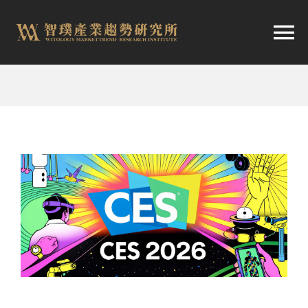
跳
至
切
内
容
换
首頁
导
趨勢報告
航
市場快訊
產業日報
關於智璞