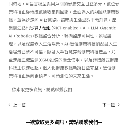
同時地，AI語言模型與用戶間的健康交互日益多元，數位健
康科技正從傳統數據收集與回饋，全面邁入的AI賦能健康數
據，並逐步走向 AI智慧協同臨床與生活型態干預前進，產
業關注點也從
算力驅動
的ICT-enabled + AI + LLM +Agentic
AI +Robotics+數據整合分析，轉向臨床可用性、遠程護
理，以及深度嵌入生活場景。AI+數位健康科技悄然融入生
活場景已勢不可擋，隨著人手智慧穿戴健康科技產品，乃
至連續血糖監測(CGM)設備的廣泛使用，以及非接觸式健康
科技正快速崛起，個人化健康數據軌跡日益完整，數位健
康科技正邁向更精準、可預測性的未來生活。
—欲索取更多資訊，請點聯繫我們 —
上一篇
下一篇
—欲索取更多資訊，請點
聯繫我們
—