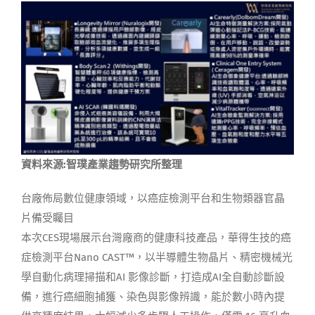
資料來源:智璞產業趨勢研究所整理
台廠佈局數位健康領域，以癌症檢測平台和生物類器官晶
片備受矚目
本次CES現場展示台灣廠商的健康科技產品，華得生技的癌
症檢測平台Nano CAST™，以半導體生物晶片、精密機械光
學自動化病理掃描和AI 影像診斷，打造成AI全自動診斷設
備，進行癌細胞捕獲、染色與影像辨識，能於數小時內提