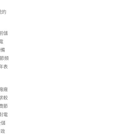
統的
前儲
電
頻備
調節頻
年表
廠廠
求較
費節
對電
後儲
府政