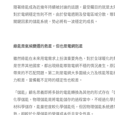
隨著綠能成為近幾年持續被討論的話題，最受矚目的就是太
對於電網穩定性則不然，由於發電週期及發電區域分散，導
關鍵因素的儲能系統，勢必將有一波穩定的成長。
綠能是氣候變遷的救星，但也是電網剋星
雖然綠能在未來用電需求上扮演重要角色，對於全球暖化的
是世界其他國家，都出現綠能導致電網不穩的情況產生。原
帶來的不匹配問題。第二則是電網大多圍繞火力及核能等能
力較差，當備載不足時的穩定性也較差。
「儲能」顧名思義即將多餘的電能轉換為其他的形式存在「
化學儲能，物理儲能是將電能儲存的過程當中，不經過化學反
材科學儲存，能量密度較化學儲能低，但因物理儲能系統通
熟，相較於化學儲能的營運成本低且安全性高。