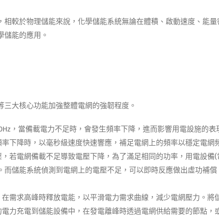
，相較於物理儲能來說，化學儲能系統無論在體積、啟動速度、能量
學儲能的應用。
等三大核心功能加強整體電網的強韌程度。
0Hz，當備載電力不足時，會發生頻率下降，進而影響用電設施的表
頻率下降時，以毫秒級速度快速響應，補足電網上的頻率以穩定電網
，若電網備載不足導致電壓下降，為了滿足相同的功率，用電設備(
。而儲能系統偵測到電網上的電壓不足，可以即時反應做出虛功補償
，在需求高峰時釋放電能，以平滑電力需求曲線，減少電網壓力。將
的電力充電到儲能設備中，在發電離峰時透過電網供給需要的節點，