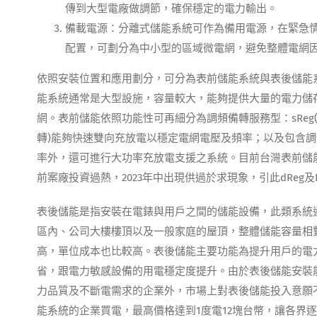
傳到大型電廠做調節，確保穩定的電力輸出。
備載電源：分離式儲能系統可作為備用電源，在緊急
配置，可劃分為中小型的區域微電網，避免整體電網因
依照安裝位置和應用劃分，可分為表前儲能系統與表後儲能
能系統通常是大型設施，容量較大，能夠提供大量的電力儲
網。表前儲能依照功能性可再細分為調頻備轉服務型：sReg
轉)能夠快速雙向充放電以穩定電網電壓及頻率；以及包含調頻
率外，還可進行大功率充放電支援之系統。目前台灣表前儲
前案廠投資過熱，2023年中出現供過於求現象，引此dReg及E
表後儲能是指安裝在電錶與用戶之間的儲能設備，此類系統
區內、公司大樓樓頂以及一般家庭的屋頂，整體儲能容量相
高，單位成本也比較高。表後儲能主要功能為提升用戶的電
省，跟電力敏感設備的用電穩定度提升。由於表後儲能安裝
力品質及不斷電需求的企業外，市場上對表後儲能投入意願不高
能系統的企業買電，最高價格達到1度電12塊台幣，讓各界