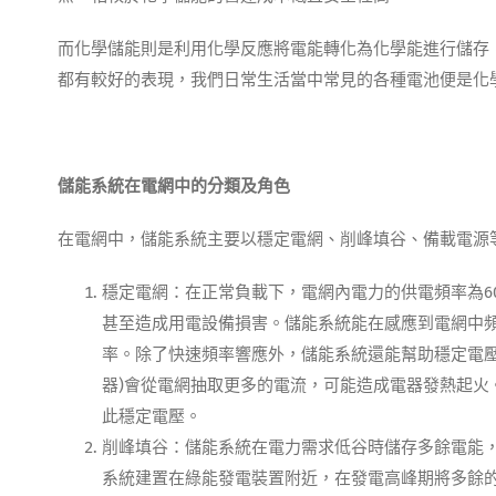
而化學儲能則是利用化學反應將電能轉化為化學能進行儲存
都有較好的表現，我們日常生活當中常見的各種電池便是化
儲能系統在電網中的分類及角色
在電網中，儲能系統主要以穩定電網、削峰填谷、備載電源
穩定電網：在正常負載下，電網內電力的供電頻率為6
甚至造成用電設備損害。儲能系統能在感應到電網中
率。除了快速頻率響應外，儲能系統還能幫助穩定電壓
器)會從電網抽取更多的電流，可能造成電器發熱起火
此穩定電壓。
削峰填谷：儲能系統在電力需求低谷時儲存多餘電能
系統建置在綠能發電裝置附近，在發電高峰期將多餘