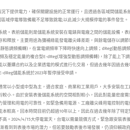
情況下提供電力，確保關鍵設施的正常運行，且透過各區域間儲能系
區域停電導致備載不足導致跳電;以此減少大規模停電的事件發生。
系統。表前儲能則是儲能系統安裝在電錶與電廠之間的儲能設備，表
存和釋放，主要用途為彌補綠能發電離尖峰差距，與餘電儲存以調節
(靜態調頻備轉)，在當電網頻率下降時快速向上調頻；dReg(動態調
及穩定能量的複合型E-dReg(增強型動態調頻備轉)，除了能上下
能以躉購合約以及企業透電的模式進行化交易，但過去幾年因過去幾
-dReg儲能系統於2023年暫停接受申請。
通常以小型或中型為主，適合家庭、商業和工業用戶，大多安裝在工
對較小。由於安裝表後儲能系統的空間相對較小，因此對能量密度需
力管理和用電的可靠性，如緊急備用電源、工廠離尖峰用電控制的電
能本較高，回本時間目前仍超過10年以上，因此在過去幾年除了特定
。2024/4/15大停電當天，台電以需量競價方式，緊急跟安裝表
逐漸看到到表後市場的潛力，但若要鼓勵表後市場發展，仍須仰賴政