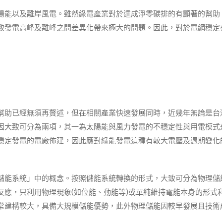
陽能以及離岸風電。雖然綠電產業對於達成淨零碳排的有顯著的幫助
致發電高峰及離峰之間差異化帶來極大的問題。因此，對於電網穩定
幫助已經無須再贅述，但在相關產業快速發展同時，近幾年無論是台
因大致可分為兩項，其一為太陽能與風力發電的不穩定性與用電模式
穩定發電的電廠佈建，因此應對綠能發電這種有較大電壓及週期變化
儲能系統」中的概念。按照儲能系統轉換的形式，大致可分為物理儲
應，只利用物理現象(如位能、動能等)或單純維持電能本身的形式
常建構較大，具備大規模儲能優勢，此外物理儲能因較早發展且技術