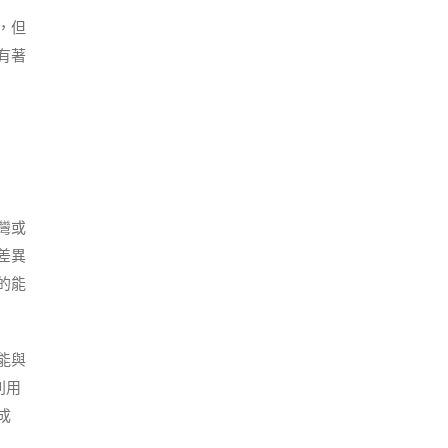
，但
有著
灣或
差異
的能
能與
利用
成