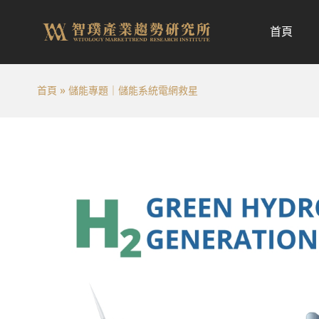
跳
至
首頁
内
容
首頁
»
儲能專題｜儲能系統電網救星