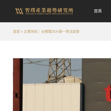
跳
至
首頁
内
容
首頁
»
企業快訊｜台積電2024第一季法說會