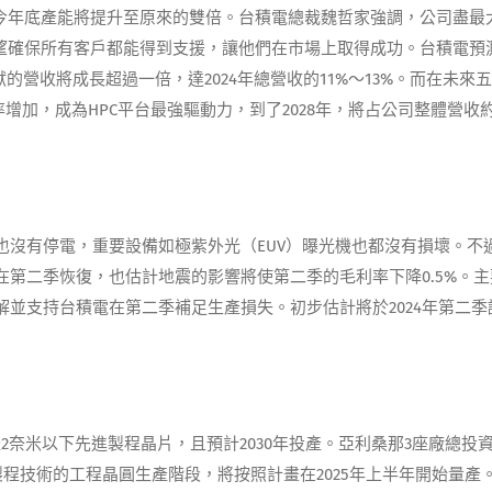
計今年底產能將提升至原來的雙倍。台積電總裁魏哲家強調，公司盡最
希望確保所有客戶都能得到支援，讓他們在市場上取得成功。台積電預
獻的營收將成長超過一倍，達2024年總營收的11%～13%。而在未來
率增加，成為HPC平台最強驅動力，到了2028年，將占公司整體營收
也沒有停電，重要設備如極紫外光（EUV）曝光機也都沒有損壞。不
第二季恢復，也估計地震的影響將使第二季的毛利率下降0.5%。主
並支持台積電在第二季補足生產損失。初步估計將於2024年第二季
奈米以下先進製程晶片，且預計2030年投產。亞利桑那3座廠總投
製程技術的工程晶圓生產階段，將按照計畫在2025年上半年開始量產