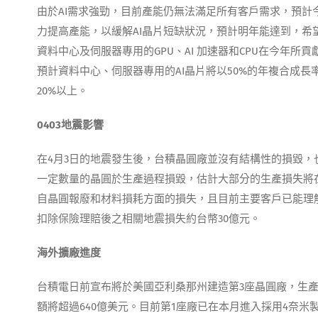
由於AI需求強勁，目前產能仍無法滿足所有客戶需求，預
力提高產能，以緩解AI晶片短缺狀況，預計明年能達到，
資料中心及伺服器專用的GPU、AI 加速器和CPU在今年所貢
預計資料中心、伺服器專用的AI晶片將以50%的年複合成長
20%以上。
0403
地震影響
在4月3日的地震發生後，台積晶圓廠並沒有結構性的損毀，
一定數量的晶圓於生產過程損毀，估計大部分的生產損失將在
自晶圓報廢和材料損耗方面的損失，且目前主要客戶已能理解
扣除保險理賠後之相關地震損失約台幣30億元。
海外擴廠進度
台積電日前宣布將於美國亞利桑那州建造第3座晶圓廠，生產2
額將超過640億美元。目前第1座廠已在本月進入採用4奈米