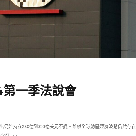
4第一季法說會
本支出仍維持在280億到320億美元不變。雖然全球總體經濟波動仍然存
逐季成長。