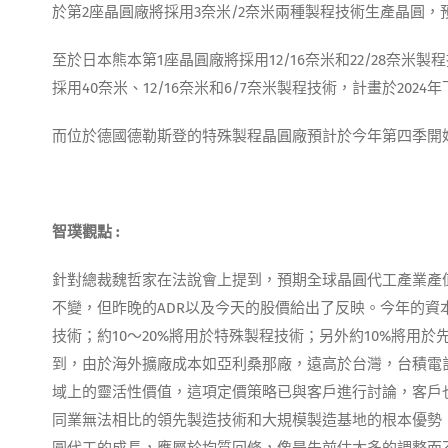
於第2座晶圓廠將採用3奈米/2奈米兩種製程技術生產晶圓，預
至於日本熊本第1座晶圓廠將採用12/16奈米和22/28奈
採用40奈米、12/16奈米和6/7奈米製程技術，計畫於2024
而位於德國德勒斯登的特殊製程晶圓廠預計於今年第四季開
智璞觀點 :
針對總裁魏哲家在法說會上提到，預期全球晶圓代工產業產值
不變，但昨晚的ADR以及今天的股價給出了反映。今年的資本支
技術；約10～20%將用於特殊製程技術；另外約10%將
到，由於海外擴廠成本如亞利桑那廠，遠高於台灣，台積電
域上的靈活性價值，這項定價策略已與客戶進行討論，客戶
同業無法相比的領先製造技術和大規模製造基地的根本優勢