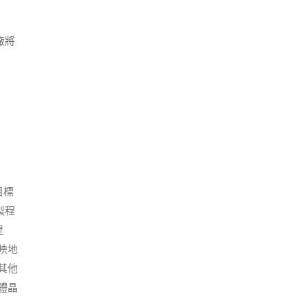
廠將
目標
製程
提
映地
其他
體晶