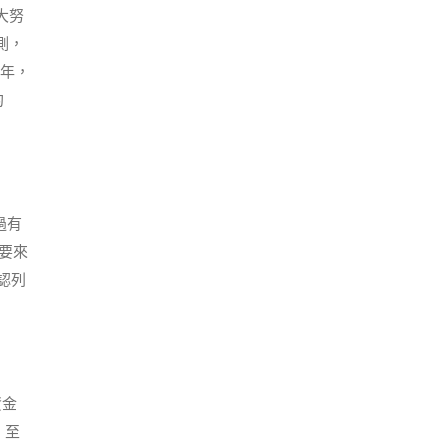
大努
測，
五年，
約
過有
要來
認列
資金
。至