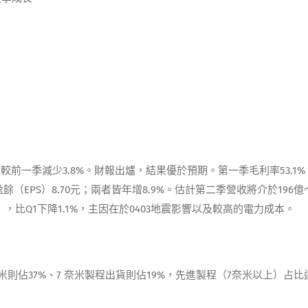
，但較前一季減少3.8%。財報出爐，結果優於預期。第一季毛利率53.1
盈餘（EPS）8.70元；兩者皆年增8.9%。估計第二季營收將介於196億
），比Q1下降1.1%，主因在於0403地震影響以及較高的電力成本。
米則佔37%、7 奈米製程出貨則佔19%，先進製程（7奈米以上）占比