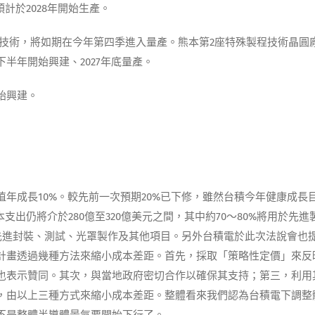
計於2028年開始生產。
米製程技術，將如期在今年第四季進入量產。熊本第2座特殊製程技術晶圓
年下半年開始興建、2027年底量產。
始興建。
年成長10%。較先前一次預期20%已下修，雖然台積今年健康成長
出仍將介於280億至320億美元之間，其中約70～80%將用於先進
用於先進封裝、測試、光罩製作及其他項目。另外台積電於此次法說會也
計畫透過幾種方法來縮小成本差距。首先，採取「策略性定價」來反
也表示贊同。其次，與當地政府密切合作以確保其支持；第三，利用
，由以上三種方式來縮小成本差距。整體看來我們認為台積電下調整