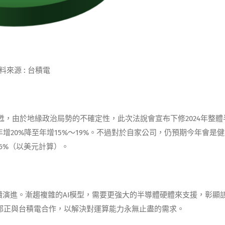
料來源 : 台積電
甦，由於地緣政治局勢的不確定性，此次法說會宣布下修2024年整體
增20%降至年增15%～19%。不過對於自家公司，仍預期今年會是
6%（以美元計算）。
持續演進。漸趨複雜的AI模型，需要更強大的半導體硬體來支援，彰顯
者都正與台積電合作，以解決對運算能力永無止盡的需求。