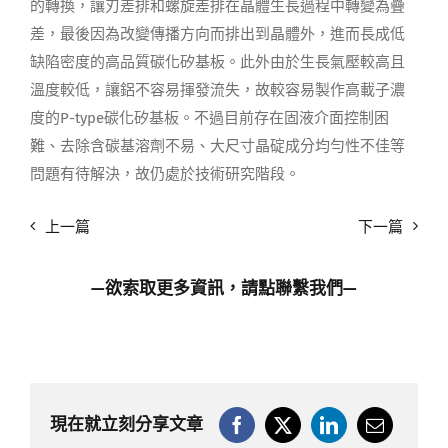
的轉換，讓刃差排和螺旋差排在晶體生長過程中轉變為疊
差，最後因為改變傳播方向而排出到晶體外，進而長成低
缺陷密度的高品質碳化矽基板。此外由於生長氣壓較高且
溫度較低，讓鋁不容易揮發流失，故較容易製作高載子濃
度的P-type碳化矽基板。不過目前存在固液介面控制困
難、去除含碳基溶劑不易、大尺寸晶碇成分均勻性不佳等
問題有待解決，故仍處於技術研究階段。
上一篇
下一篇
—欲索取更多資訊，請點
聯繫我們
—
現在就立刻分享文章