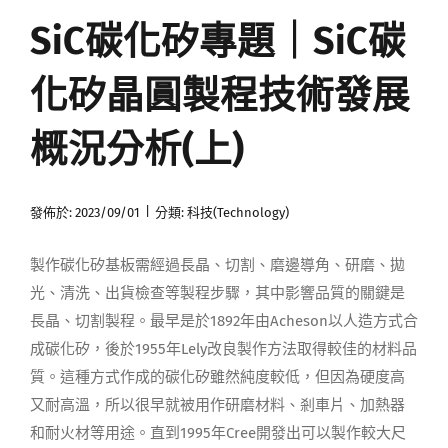
SiC碳化矽專題｜SiC碳
媒體曝光
化矽晶圓製程技術發展
會員帳號
概況分析(上)
中文
|
發佈於: 2023/09/01
分類:
科技(Technology)
製作碳化矽基板需經過長晶、切割、磨邊導角、研磨、拋
光、清洗、出貨檢查等製程步驟，其中影響品質的關鍵是
長晶、切割製程。最早是於1892年由Acheson以人造方式合
成碳化矽，後於1955年Lely改良製作方法取得較佳的材料品
質。這種方式作成的碳化矽雖然純度較低，但因為硬度高
又耐高溫，所以很早就被用作研磨材料、剎車片、加熱器
和耐火材等用途。直到1995年Cree開發出可以製作較大尺