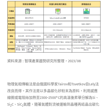
資料來源 : 智璞產業趨勢研究所整理，2023/08
物理氣相傳輸法是由俄國科學家Tairov和Tsvetkov自Lely法
改良而得。其作法是以多晶碳化矽粉末為原料，利用感應
線圈或電阻絲加熱至2300~2500°C的高溫後昇華分解為Si、
Si
C、SiC
氣體，隨著氣體對流被運輸到晶種再結晶出碳化
2
2