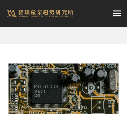
跳
至
切
内
容
换
首頁
导
趨勢報告
航
市場快訊
產業日報
關於智璞