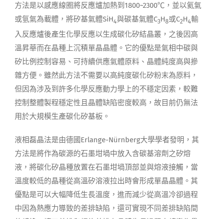
方法是以感應線圈將反應爐加熱到1800~2300℃，並以氦氣
或氫氣為載體，將矽基氣體SiH
與碳基氣體C
H
或C
H
輸
4
3
8
2
4
入反應爐後產生化學反應以生成碳化矽結晶叢，之後因高
溫昇華而在晶種上沉積單晶晶體。它的優點是氣相中碳與
矽比例控制容易、可持續供應氣體原料、晶體純度高與摻
雜方便。雖然此方法不需要以高純度碳化矽粉末為原料，
但因為涉及到許多化學反應動力學上的不穩定因素，較難
控制整體製程穩定性且晶體缺陷密度較高，故目前仍無法
用於大規模生產碳化矽基板。
液相磊晶法是由德國Erlange-Nürnberg大學學者發明，其
方法是將作為碳源的石墨坩堝中放入含碳基溶劑之矽熔
液，將碳化矽晶種放置在石墨坩堝頂部並與熔液接觸，當
溫度較低的晶種從高溫矽溶液拉出時會形成單晶晶體。其
優點是可以大幅降低生長溫度，進而減少從高溫冷卻過程
中因為熱應力導致的差排缺陷，還可實現不同差排缺陷間