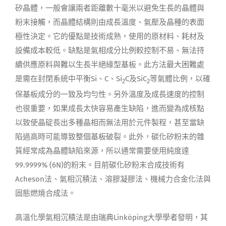
矽晶體，一般會讓兩者距離數十毫米以避免生長的晶體與
粉末接觸，而晶體結構則由成長溫度、氣壓及晶種的表面
極性決定。它的優點是技術成熟，使用的原材料、耗材及
設備成本較低。缺點是氣相成分比例較控制不易、無法持
續供應原料與難以生長半絕緣型基板。此方法最大困難處
是需在封閉系統中平衡Si、C、Si
C及SiC
等氣體比例，以確
2
2
保基板成分的一致及均勻性。另外溫度及成長速度的控制
也很重要，如果成長太快容易產生缺陷，進而變為成核點
以致使晶碇長出多種晶相而無法用於元件製程，甚至當缺
陷過高時可能導致整個基板破裂。此外，碳化矽粉末的雜
質經常成為晶體缺陷來源，所以通常需要使用純度達
99.9999% (6N)的粉末。目前碳化矽粉末合成技術有
Acheson法、氣相沉積法、溶膠凝膠法、機械力合金化法與
固態燃燒合成法。
高溫化學氣相沉積法是由瑞典Linköping大學學者發明，其