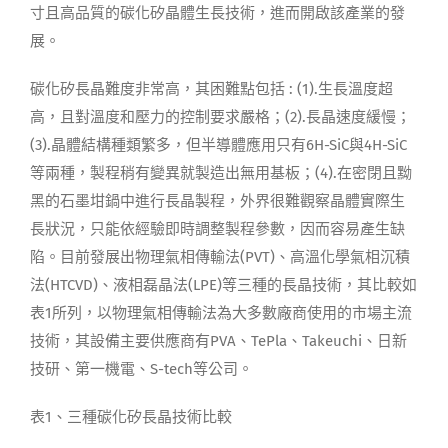
寸且高品質的碳化矽晶體生長技術，進而開啟該產業的發
展。
碳化矽長晶難度非常高，其困難點包括 : (1).生長溫度超
高，且對溫度和壓力的控制要求嚴格；(2).長晶速度緩慢；
(3).晶體結構種類繁多，但半導體應用只有6H-SiC與4H-SiC
等兩種，製程稍有變異就製造出無用基板；(4).在密閉且黝
黑的石墨坩鍋中進行長晶製程，外界很難觀察晶體實際生
長狀況，只能依經驗即時調整製程參數，因而容易產生缺
陷。目前發展出物理氣相傳輸法(PVT)、高溫化學氣相沉積
法(HTCVD)、液相磊晶法(LPE)等三種的長晶技術，其比較如
表1所列，以物理氣相傳輸法為大多數廠商使用的市場主流
技術，其設備主要供應商有PVA、TePla、Takeuchi、日新
技研、第一機電、S-tech等公司。
表1、三種碳化矽長晶技術比較