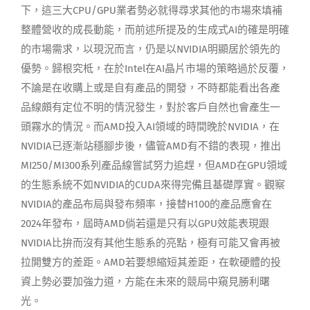
下，這三大CPU/GPU業者勢必就得尋求其他的市場來填補
整體營收的成長動能，而前述所提及的生成式AI的確是明確
的市場需求，以現況而言，仍是以NVIDIA明顯居於領先的
優勢。歸根究柢，在於Intel在AI晶片市場的策略過於反覆，
不論是在收購上或是自有產品的開發，不時都能看出各產
品線頗有定位不明的情況發生，對於客戶自然也會產生一
頭霧水的情況。而AMD投入AI領域的時間晚於NVIDIA，在
NVIDIA已逐漸站穩腳步後，儘管AMD有不錯的表現，推出
MI250/MI300系列產品線嘗試努力追趕，但AMD在GPU領域
的生態系統不如NVIDIA的CUDA來得完備且基礎厚實。觀察
NVIDIA的產品布局與發布頻率，接替H100的產品應會在
2024年發布，屆時AMD倘若還是只有以GPU效能表現跟
NVIDIA比拚而沒有其他生態系的亮點，極有可能又會再被
拉開雙方的差距。AMD若要想縮短其差距，在軟硬體的投
資上勢必要加強力道，方能在未來的競局中窺見勝利曙
光。