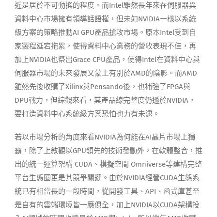
近是居於不可動搖的程度。而Intel雖然長年來在伺服器與
資料中心市場擁有領導話語權，但未如NVIDIA一樣以系統
級方案的策略推動AI GPU產品搶攻市場。原本Intel受到自
家製程延宕拖累，使得資料中心業務的營收表現不佳，再
加上NVIDIA也祭出Grace CPU產品，使得Intel在資料中心與
伺服器市場的未來發展又蒙上有別於AMD的陰影。而AMD
雖然先後收購了Xilinx與Pensando後，也補強了FPGA與
DPU戰力，但綜觀來看，其產品線完整度仍遜於NVIDIA，
要打造資料中心系統級方案恐怕也力有未逮。
若以市場分析的角度來看NVIDIA為何能在AI晶片市場上獨
霸，除了上敘觀以GPU領先的技術發動外，在軟體整合，推
出的統一運算架構 CUDA、模擬空間 Omniverse等建構完整
平台生態圈更是其競爭關鍵。由於NVIDIA經營CUDA生態系
統已有相當長的一段時間，從開發工具、API、函式庫甚至
是自有的雲端環境皆一應俱全，加上NVIDIA以CUDA架構投