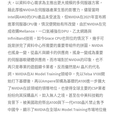
大，以資料中心需求為主推出更大規模的多伺服器方案，
藉此厚植NVIDIA在伺服器產業生態的影響力，儘管當時
Intel與AMD的CPU產品未受波及，但NVIDIA在2021年宣布將
進軍伺服器CPU後，情況便開始有所改變，由於NVIDIA在完
成收購Mellanox，一口氣補強在DPU、乙太網路與
InfiniBand技術，如今Grace CPU也到位的情況下，幾乎可
說是拼完了資料中心所需要的重要零組件的拼圖，NVIDIA
也搖身一變，從晶片與顯卡的供應商，搖身一變成為重要
的伺服器軟硬體供應商。而市場對於NVIDIA的印象，也不
再只是專業的遊戲顯卡業者，反而儼然是AI 晶片的代名
詞。NVIDIA在AI Model Training領域中，先以Telsa V100開
始打下基礎後，再以Ampere架構為基礎的A100進一步擴大
了NVIDIA在該領域的領導地位，也使得全球主要的CSP業者
紛紛向其採購晶片，如入無人之境。甚至在中美科技戰的
背景下，被美國政府祭出A100與下一代H100晶片禁止售予
中國令，顯示了NVIDIA在全球AI Model Training市場地位幾