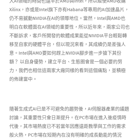
入AI領域的時間也遠早於AMD與Intel，所以縱使AMD收購
Xilinx，亦或是Intel旗下亦有Habana等專用的AI加速晶片，
仍不易撼動NVIDIA在AI的領導地位。當然，Intel與AMD也
明白在軟體面在AI領域的重要性，所以近年來，兩家公司也
不斷訴求，客戶所開發的軟體成果能從NIVIDIA平台輕鬆轉
移至自家的硬體平台，但以現況來看，其成績仍是差強人
意。Intel與AMD要如何趕上NVIDIA腳步進一步搶下其份
額？ 以自身優勢，建立平台、生態圈會是一個必要的努
力，我們也相信這兩家大廠同樣的看到這個痛點，並積極
的佈建當中。
隨著生成式AI已是不可避免的趨勢後，AI伺服器產業的議題
討論，其重要性只會日漸提升。在PC市場在進入後疫情時
代後，其市場熱度已不若當年因應遠距教學與工作的需求
般火熱，PC市場在短期內在沒有明確的成長動能的情況