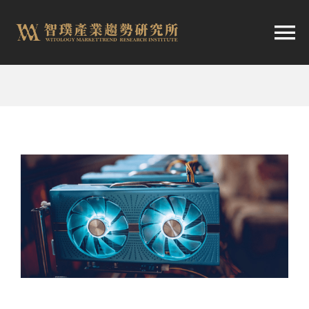
跳
至
切
内
容
换
首頁
导
趨勢報告
航
市場快訊
產業日報
關於智璞