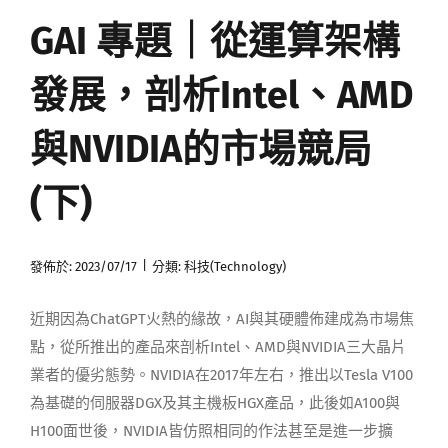
GAI 專題｜從運算架構
媒體曝光
發展，剖析Intel、AMD
會員帳號
與NVIDIA的市場競局
中文
(下)
|
發佈於: 2023/07/17
分類:
科技(Technology)
近期因為ChatGPT火熱的緣故，AI與其硬體佈建成為市場焦
點，從所推出的產品來剖析Intel、AMD與NVIDIA三大晶片
業者的優劣態勢。NVIDIA在2017年左右，推出以Tesla V100
為基礎的伺服器DGX及其主機板HGX產品，此後如A100與
H100面世後，NVIDIA皆仿照相同的作法甚至是進一步擴