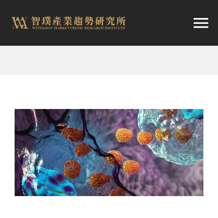
跳
至
切
内
容
换
首頁
导
趨勢報告
航
市場快訊
產業日報
關於智璞