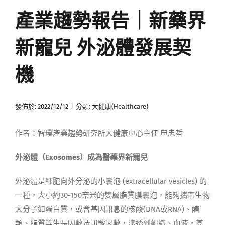
產業趨勢報告｜新藥界
媒體曝光
新寵兒 外泌體發展契
會員帳號
機
中文
|
發佈於: 2022/12/12
分類:
大健康(Healthcare)
作者：智璞產業趨勢研究所大健康中心主任 申忠哲
外泌體（
Exosomes
）成為醫藥界新寵兒
外泌體是細胞向外分泌的小囊泡 (extracellular vesicles) 的
一種，大小約30-150奈米的雙層脂質膜囊泡，能夠攜帶生物
大分子如蛋白質，或含基因訊息的核酸(DNA或RNA)、醣
類、脂質等生長因數及訊號因數，滲透到組織、血液，甚