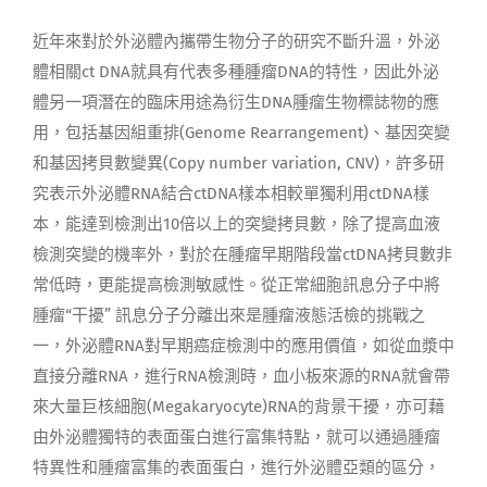
近年來對於外泌體內攜帶生物分子的研究不斷升溫，外泌
體相關ct DNA就具有代表多種腫瘤DNA的特性，因此外泌
體另一項潛在的臨床用途為衍生DNA腫瘤生物標誌物的應
用，包括基因組重排(Genome Rearrangement)、基因突變
和基因拷貝數變異(Copy number variation, CNV)，許多研
究表示外泌體RNA結合ctDNA樣本相較單獨利用ctDNA樣
本，能達到檢測出10倍以上的突變拷貝數，除了提高血液
檢測突變的機率外，對於在腫瘤早期階段當ctDNA拷貝數非
常低時，更能提高檢測敏感性。從正常細胞訊息分子中將
腫瘤“干擾” 訊息分子分離出來是腫瘤液態活檢的挑戰之
一，外泌體RNA對早期癌症檢測中的應用價值，如從血漿中
直接分離RNA，進行RNA檢測時，血小板來源的RNA就會帶
來大量巨核細胞(Megakaryocyte)RNA的背景干擾，亦可藉
由外泌體獨特的表面蛋白進行富集特點，就可以通過腫瘤
特異性和腫瘤富集的表面蛋白，進行外泌體亞類的區分，