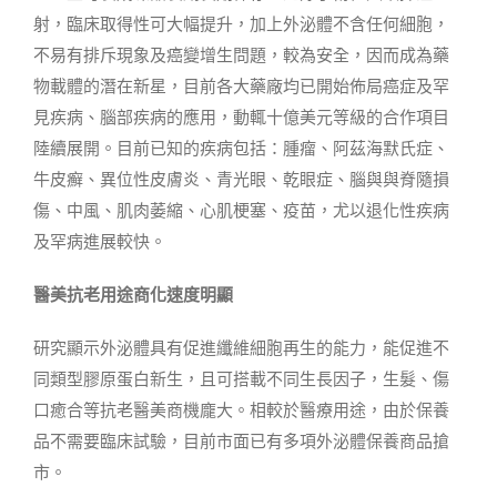
射，臨床取得性可大幅提升，加上外泌體不含任何細胞，
不易有排斥現象及癌變增生問題，較為安全，因而成為藥
物載體的潛在新星，目前各大藥廠均已開始佈局癌症及罕
見疾病、腦部疾病的應用，動輒十億美元等級的合作項目
陸續展開。目前已知的疾病包括：腫瘤、阿茲海默氏症、
牛皮癬、異位性皮膚炎、青光眼、乾眼症、腦與與脊隨損
傷、中風、肌肉萎縮、心肌梗塞、疫苗，尤以退化性疾病
及罕病進展較快。
醫美抗老用途商化速度明顯
研究顯示外泌體具有促進纖維細胞再生的能力，能促進不
同類型膠原蛋白新生，且可搭載不同生長因子，生髮、傷
口癒合等抗老醫美商機龐大。相較於醫療用途，由於保養
品不需要臨床試驗，目前市面已有多項外泌體保養商品搶
市。