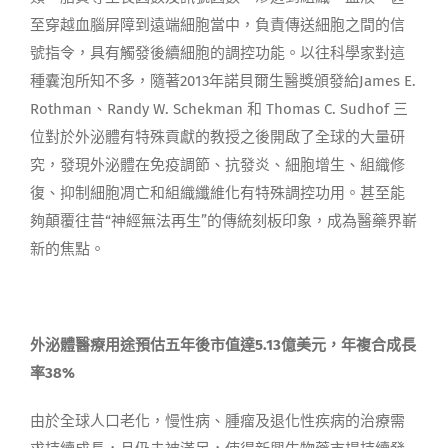
至穿越血腦屏障到遠端細胞當中，負責傳送細胞之間的信
號指令，具有觸發後續細胞的調控功能。以往科學家對這
種囊泡所知不多，隨著2013年諾貝爾生醫獎頒發給James E.
Rothman、Randy W. Schekman 和 Thomas C. Sudhof 三
位對於外泌體有特殊貢獻的教授之後開啟了全球的大量研
究，發現外泌體在免疫調節、抗發炎、細胞增生、組織修
復、抑制細胞凋亡和組織纖維化有特殊調控功用。甚至能
夠顛覆往昔“神經無法再生”的傳統刻板印象，成為醫藥界嶄
新的焦點。
外泌體醫療用途預估五年後市值達
5.13
億美元，年複合成長
率
38%
由於全球人口老化，慢性病、腫瘤及退化性疾病的治療需