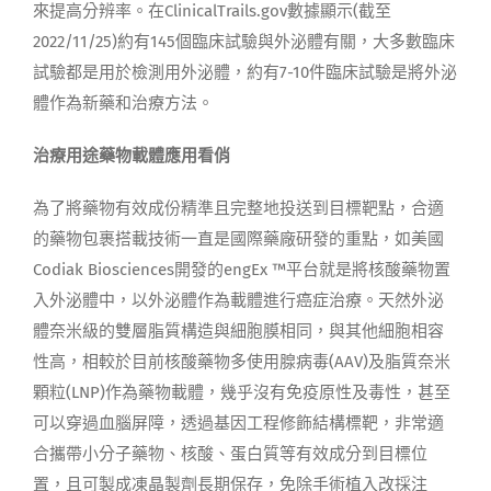
來提高分辨率。在ClinicalTrails.gov數據顯示(截至
2022/11/25)約有145個臨床試驗與外泌體有關，大多數臨床
試驗都是用於檢測用外泌體，約有7-10件臨床試驗是將外泌
體作為新藥和治療方法。
治療用途藥物載體應用看俏
為了將藥物有效成份精準且完整地投送到目標靶點，合適
的藥物包裹搭載技術一直是國際藥廠研發的重點，如美國
Codiak Biosciences開發的engEx ™平台就是將核酸藥物置
入外泌體中，以外泌體作為載體進行癌症治療。天然外泌
體奈米級的雙層脂質構造與細胞膜相同，與其他細胞相容
性高，相較於目前核酸藥物多使用腺病毒(AAV)及脂質奈米
顆粒(LNP)作為藥物載體，幾乎沒有免疫原性及毒性，甚至
可以穿過血腦屏障，透過基因工程修飾結構標靶，非常適
合攜帶小分子藥物、核酸、蛋白質等有效成分到目標位
置，且可製成凍晶製劑長期保存，免除手術植入改採注