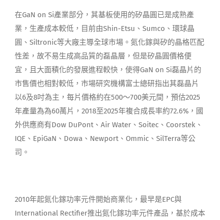
在GaN on Si產業部分，其基板使用的矽晶圓已是成熟產
業，生產成本較低，目前由Shin-Etsu、Sumco、環球晶
圓、Siltronic等大廠主導全球市場。氮化鎵與矽的晶格匹配
性差，故不易生成高品質的磊晶層，但是矽晶圓價格便
宜，且大面積化的發展進程較快，使得GaN on Si磊晶片的
市售價也相對較低，市場研究機構富士總研指出其磊晶片
以6及8吋為主，每片價格約在500～700美元間，預估2025
年產量為為60萬片，2018至2025年複合成長率約72.6%，國
外供應商有Dow DuPont、Air Water、Soitec、Coorstek、
IQE、EpiGaN、Dowa、Newport、Ommic、SilTerra等公
司。
2010年起氮化鎵功率元件開始商業化，最早是EPC與
International Rectifier推出氮化鎵功率元件產品，基於成本