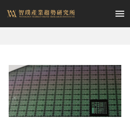
跳
至
切
内
容
换
首頁
导
趨勢報告
航
市場快訊
產業日報
關於智璞