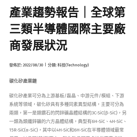
產業趨勢報告｜全球第
媒體曝光
三類半導體國際主要廠
會員帳號
商發展狀況
中文
|
發佈於: 2022/08/30
分類:
科技(Technology)
碳化
矽
產業
鏈
碳化矽產業可分為上游基板/磊晶、中游元件/模組、下游
系統等領域，碳化矽具有多種同素異型結構，主要可分為
兩類，第一是類鑽石的閃鋅礦晶體結構的3C-SiC(β-SiC)，另
一類為類纖鋅礦的六方晶體結構，典型有6H-SiC、4H-SiC、
15R-SiC(α-SiC)，其中以4H-SiC和6H-SiC在半導體領域最常