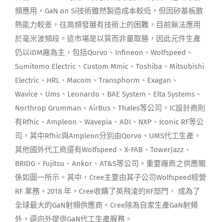
頻應用，GaN on Si技術雖然製造成本較低，但因矽基板散
熱能力較差，往高頻發展有技術上的困難，目前無法應用
於毫米波頻段。這市場是以質而非量取勝，因此元件生產
仍以IDM廠為主，包括Qorvo、Infineon、Wolfspeed、
Sumitomo Electric、Custom Mmic、Toshiba、Mitsubishi
Electric、HRL、Macom、Transphorm、Exagan、
Wavice、Ums、Leonardo、BAE System、Elta Systems、
Northrop Grumman、AirBus、Thales等公司，IC設計商則
有Rfhic、Ampleon、Wavepia、ADI、NXP、Iconic RF等公
司，其中Rfhic與Ampleon分別由Qorvo、UMS代工生產，
其他國外代工商還有Wolfspeed、X-FAB、TowerJazz、
BRIDG、Fujitsu、Ankor、AT&S等公司。重要廠商之供應關
係如圖一所示。其中，Cree主要由其子公司Wolfspeed經營
RF 業務。2018 年，Cree收購了英飛淩的RF部門， 成為了
全球最大的GaN射頻供應商。Cree除為自家生產GaN射頻
外，還向外提供GaN代工生產服務。