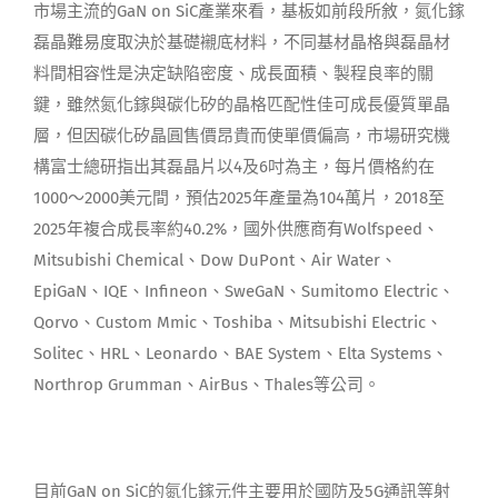
市場主流的GaN on SiC產業來看，基板如前段所敘，氮化鎵
磊晶難易度取決於基礎襯底材料，不同基材晶格與磊晶材
料間相容性是決定缺陷密度、成長面積、製程良率的關
鍵，雖然氮化鎵與碳化矽的晶格匹配性佳可成長優質單晶
層，但因碳化矽晶圓售價昂貴而使單價偏高，市場研究機
構富士總研指出其磊晶片以4及6吋為主，每片價格約在
1000～2000美元間，預估2025年產量為104萬片，2018至
2025年複合成長率約40.2%，國外供應商有Wolfspeed、
Mitsubishi Chemical、Dow DuPont、Air Water、
EpiGaN、IQE、Infineon、SweGaN、Sumitomo Electric、
Qorvo、Custom Mmic、Toshiba、Mitsubishi Electric、
Solitec、HRL、Leonardo、BAE System、Elta Systems、
Northrop Grumman、AirBus、Thales等公司。
目前GaN on SiC的氮化鎵元件主要用於國防及5G通訊等射