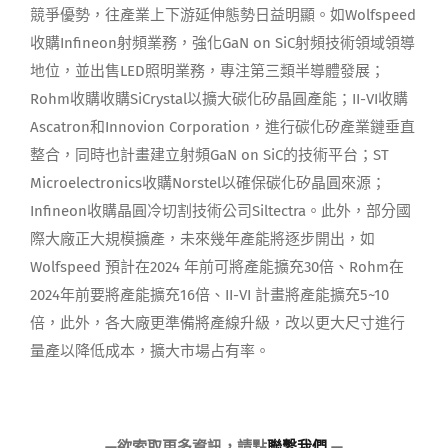
競爭優勢，往產業上下游延伸態勢日益明顯。如Wolfspeed
收購Infineon射頻業務，強化GaN on SiC射頻技術領域領導
地位，並出售LED照明業務，專注第三類半導體發展；
Rohm收購收購SiCrystal以擴大碳化矽晶圓產能；II-VI收購
Ascatron和Innovion Corporation，進行碳化矽產業鏈垂直
整合，同時也計畫建立射頻GaN on SiC的技術平台；ST
Microelectronics收購Norstel以確保碳化矽晶圓來源；
Infineon收購晶圓冷切割技術公司Siltectra。此外，部分國
際大廠正大規模擴產，未來幾年產能將逐步開出，如
Wolfspeed 預計在2024 年前可將產能擴充30倍、Rohm在
2024年前要將產能擴充16倍、II-VI 計畫將產能擴充5~10
倍，此外，各大廠更準備將產線升級，改以更大尺寸進行
量產以降低成本，擴大市場占有率。
—
欲索取更多資訊，請點
聯繫我們
—