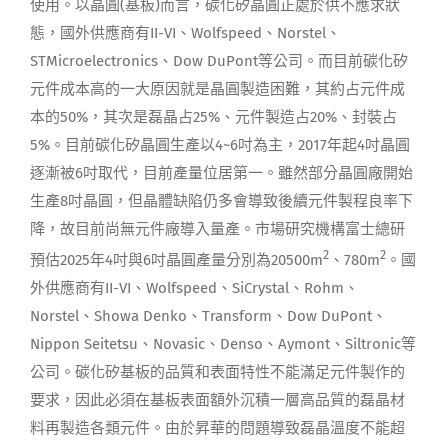
使用。以晶圓(基板)而言，碳化矽晶圓正處於供不應求狀
態，國外供應商有II-VI、Wolfspeed、Norstel、
STMicroelectronics、Dow DuPont等公司。而目前碳化矽
元件成本高的一大原因就是晶圓製造困難，其約占元件成
本的50%，其次是磊晶占25%、元件製造占20%、封裝占
5%。目前碳化矽晶圓生產以4~6吋為主，2017年起4吋晶圓
逐漸被6吋取代，目前產量位居第一。雖然部分晶圓廠開始
生產8吋晶圓，但晶體缺陷仍多會導致後續元件製程良率下
降，故目前尚無元件廠導入量產。市場研究機構富士總研
2
2
預估2025年4吋與6吋晶圓產量分別為20500m
、780m
。國
外供應商有II-VI、Wolfspeed、SiCrystal、Rohm、
Norstel、Showa Denko、Transform、Dow DuPont、
Nippon Seitetsu、Novasic、Denso、Aymont、Siltronic等
公司。碳化矽基板的品質和表面特性不能滿足元件製作的
要求，因此必須在基板表面額外沉積一層高品質的磊晶材
料再製造各類元件。由於昇華的問題導致磊晶溫度不能超