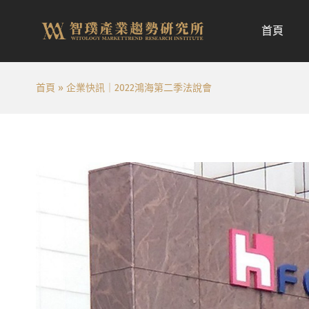
跳
至
首頁
内
容
首頁
»
企業快訊｜2022鴻海第二季法說會