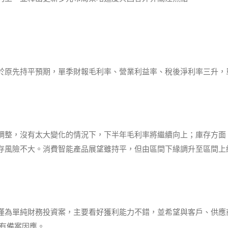
於原先持平預期，單季財報毛利率、營業利益率、稅後淨利率三升，
調整，沒有太大變化的情況下，下半年毛利率將繼續向上；庫存方面
存風險不大。消費智能產品展望雖持平，但由區間下緣調升至區間上
僅為單純財務投資案，主要看好獲利能力不錯，並希望與客戶、供應
有備案因應。