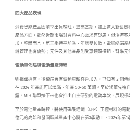
四大產品表現
消費智能產品因前季出貨暢旺，墊高基期，加上進入新舊機
產品方面，雖然近期市場對資料中心需求有疑慮，但鴻海客戶
加，整體而言，第三季持平前季、年增雙位數。電腦終端產
鏈管理也有優勢；元件及其他產品則受惠鏡頭模組、聲學元
電動車佈局與電池量產時程
劉揚偉透露，後續還會有電動車新客戶加入，已知有 2 個
在 2024 年產能可以填滿、年產 50-60 萬輛。至於鴻華先進自主
露，MIH 聯盟接下來也會推出自主研發的電動車款，展現
至於電池量產時程，將使用磷酸鋰鐵（LFP）正極材料的電
億元的高雄和發園區試量產中心將在第3季動工，2024年第