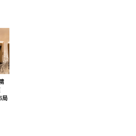
精
獲
布局