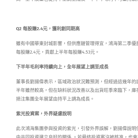
Q2 每股賺2.4元，獲利創同期高
雖有中國華東封城影響，但供應鏈管理得宜，鴻海第二季優
每股賺2.4元，貢獻上半年每股賺4.53元。
下半年毛利率持續向上，全年展望上調至成長
董事長劉揚偉表示，區域政治狀況難預測，但經過這幾年的
半年雖然較高，但在缺料狀況改善以及出貨旺季來臨下，庫
挹注集團全年展望由持平上調為成長。
紫光投資案，外界疑慮說明
此次鴻海集團參與投資的紫光，引發外界誤解，劉揚偉說明
由共同投資建立良好的關係 。若最終投資案沒被核准，也會