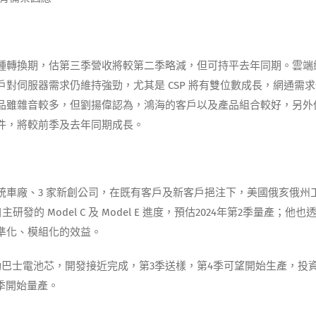
種轉換期，估第三季營收將較第二季略減，但可持平去年同期。雲端
對伺服器需求仍維持強勁，尤其是 CSP 將有雙位數成長，網通需
品雖雜音較多，但劉揚偉認為，鴻海的客戶以及產品組合較好，另外
件，將較前季及去年同期成長。
傳統車廠、3 家新創公司，在既有客戶及新客戶挹注下，美國俄亥俄州
研發的 Model C 及 Model E 進度，預估2024年第2季量產；他也
標準化、模組化的效益。
動巴士電池芯，開發接近完成，第3季送樣，第4季可望開始生產，投資
1季開始量產。