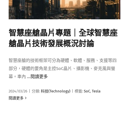
智慧座艙晶片專題｜全球智慧座
艙晶片技術發展概況討論
智慧座艙的技術框架可分為硬體、軟體、服務、支援等四
部分，硬體的要角是主控SoC晶片、攝影機、麥克風與螢
幕。車內
...閱讀更多
2024/03/26
|
分類:
科技(Technology)
|
標籤:
SoC
,
Tesla
閱讀更多