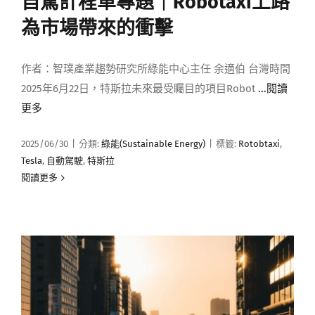
自駕計程車專題｜Robotaxi上路
媒體曝光
為市場帶來的衝擊
會員帳號
作者：智璞產業趨勢研究所綠能中心主任 余適伯 台灣時間
2025年6月22日，特斯拉未來最受矚目的項目Robot
...閱讀
更多
中文
2025/06/30
|
分類:
綠能(Sustainable Energy)
|
標籤:
Rotobtaxi
,
Tesla
,
自動駕駛
,
特斯拉
閱讀更多