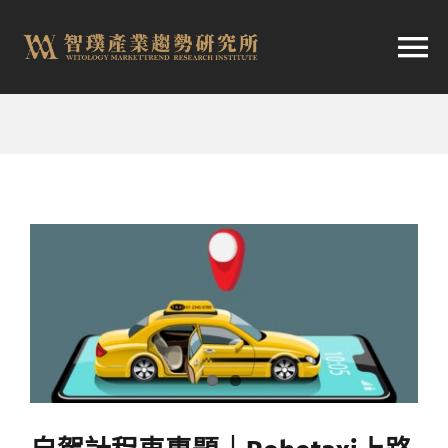
跳
至
切
内
容
换
首頁
导
趨勢報告
航
市場快訊
產業日報
關於智璞