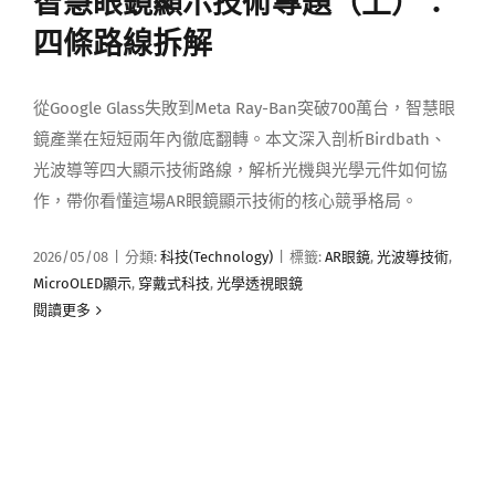
智慧眼鏡顯示技術專題（上）：
媒體曝光
四條路線拆解
會員帳號
從Google Glass失敗到Meta Ray-Ban突破700萬台，智慧眼
鏡產業在短短兩年內徹底翻轉。本文深入剖析Birdbath、
光波導等四大顯示技術路線，解析光機與光學元件如何協
中文
作，帶你看懂這場AR眼鏡顯示技術的核心競爭格局。
2026/05/08
|
分類:
科技(Technology)
|
標籤:
AR眼鏡
,
光波導技術
,
MicroOLED顯示
,
穿戴式科技
,
光學透視眼鏡
閱讀更多