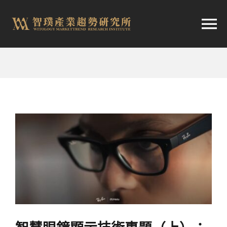
跳
至
切
内
容
换
首頁
导
趨勢報告
航
市場快訊
產業日報
關於智璞