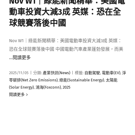
Nov W1｜綠能新聞精華：美國電
媒體曝光
動車投資大減3成 英媒：恐在全
球競賽落後中國
會員帳號
Nov W1｜綠能新聞精華：美國電動車投資大減3成 英媒：
中文
恐在全球競賽落後中國 中國電動汽車產業蓬勃發展，而美
...閱讀更多
2025/11/05
|
分類:
產業快訊(News)
|
標籤:
自動駕駛
,
電動車(EV)
,
淨
零碳排(Net Zero Emissions)
,
綠能(Sustainable Energy)
,
太陽能
(Solar Energy)
,
鴻海(Foxconn)
,
2025
閱讀更多