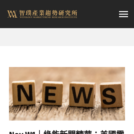
跳
至
切
内
容
换
首頁
导
趨勢報告
航
市場快訊
產業日報
關於智璞