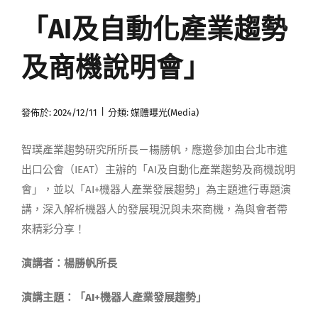
「AI及自動化產業趨勢
媒體曝光
及商機說明會」
會員帳號
|
發佈於: 2024/12/11
分類:
媒體曝光(Media)
中文
智璞產業趨勢研究所所長－楊勝帆，應邀參加由台北市進
出口公會（IEAT）主辦的「AI及自動化產業趨勢及商機說明
會」，並以「AI+機器人產業發展趨勢」為主題進行專題演
講，深入解析機器人的發展現況與未來商機，為與會者帶
來精彩分享！
演講者：楊勝帆所長
演講主題：「AI+機器人產業發展趨勢」