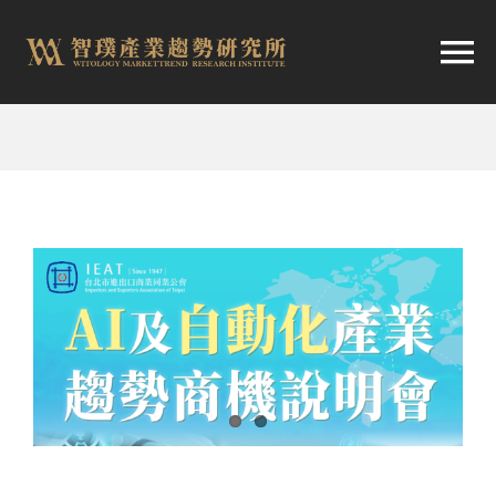
跳
至
切
内
容
换
首頁
导
趨勢報告
航
市場快訊
產業日報
關於智璞