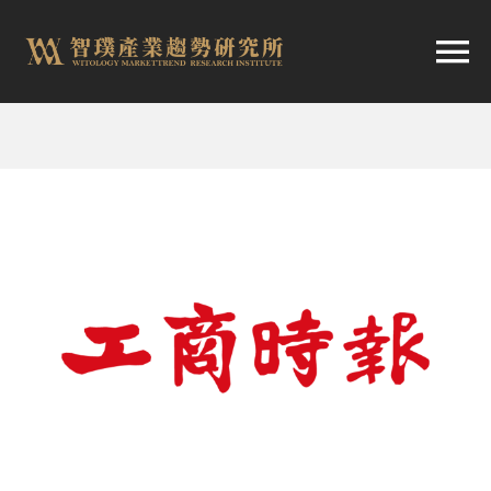
跳
至
切
内
容
换
首頁
导
趨勢報告
航
市場快訊
產業日報
關於智璞