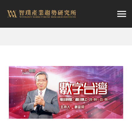
跳
至
切
内
容
换
首頁
导
趨勢報告
航
市場快訊
產業日報
關於智璞