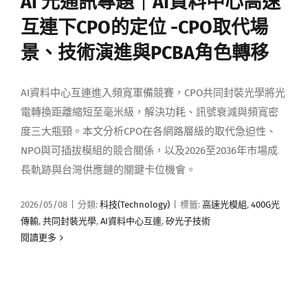
AI 光通訊專題｜AI資料中心高速
媒體曝光
互連下CPO的定位 -CPO取代場
景、技術演進與PCBA角色轉移
會員帳號
AI資料中心互連進入頻寬軍備競賽，CPO共同封裝光學將光
中文
電轉換距離縮短至毫米級，解決功耗、訊號衰減與頻寬密
度三大瓶頸。本文分析CPO在各網路層級的取代急迫性、
NPO與可插拔模組的競合關係，以及2026至2036年市場成
長軌跡與台灣供應鏈的關鍵卡位機會。
2026/05/08
|
分類:
科技(Technology)
|
標籤:
高速光模組
,
400G光
傳輸
,
共同封裝光學
,
AI資料中心互連
,
矽光子技術
閱讀更多