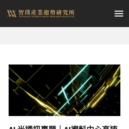
跳
至
切
内
容
换
首頁
导
趨勢報告
航
市場快訊
產業日報
關於智璞