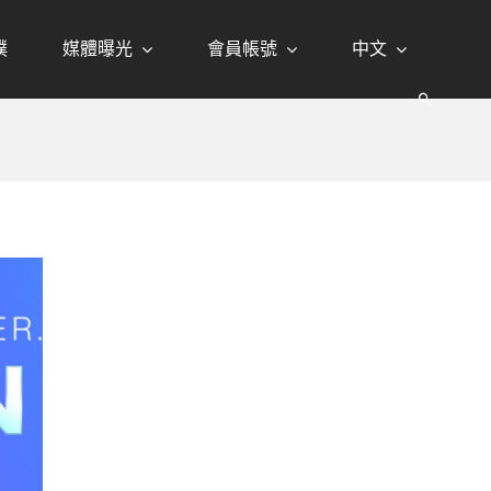
璞
媒體曝光
會員帳號
中文