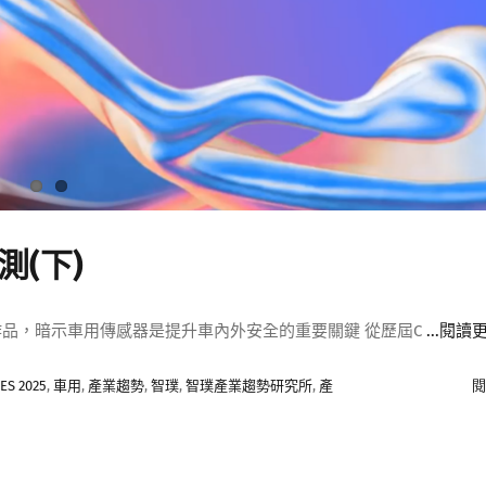
測(下)
作品，暗示車用傳感器是提升車內外安全的重要關鍵 從歷屆C
...閱讀
ES 2025
,
車用
,
產業趨勢
,
智璞
,
智璞產業趨勢研究所
,
產
閱