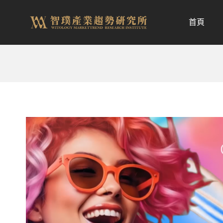
跳
至
首頁
内
容