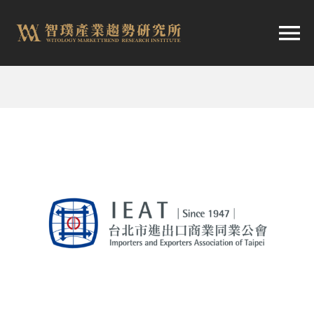
跳
至
切
内
容
换
首頁
导
趨勢報告
航
市場快訊
產業日報
關於智璞