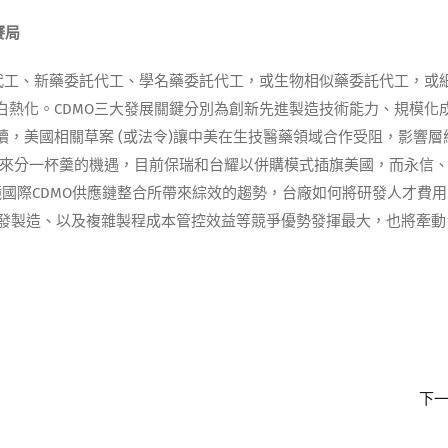
賽局
代工、新藥委託代工、學名藥委託代工，或生物相似藥委託代工，或
熱化。CDMO三大發展關鍵分別為創新先進製造技術能力、規模化
，美國相關草案 (或法令)讓中美在生技醫藥領域合作受阻，影響層
望迎來分一杯羹的機遇，目前保瑞和台耀以併購模式插旗美國，而永信
鏡國際CDMO供應鏈整合所帶來綜效的趨勢，台廠如何將研發人才費
物開發製造、以及複雜製程成本管控效益等競爭優勢發揮最大，也將牽動
下