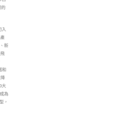
資的
切入
量產
、新
默飛
於
諾和
在降
0大
漸成為
類型，