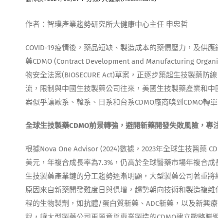
作者：智璞產業趨勢研究所大健康中心主任 申忠哲
COVID-19疫情後，藥品短缺、製造成本的藥價壓力，及
藥CDMO (Contract Development and Manufac
物安全法案(BIOSECURE Act)草案，正逐步築起生
流，限制與中國生技製藥公司往來，美國生技製藥產業和中國的
案似乎讓歐系、韓系、日系和台系CDMO廠商嗅到CDMO轉
全球生技製藥
CDMO
前景轉強，避開新藥開發失敗風險，專
根據Nova One Advisor (2024)數據，2023年全球生技醫藥
美元，年複合成長率為7.3%，仍高於全球醫藥市場年複合成
生技製藥產業鏈的分工趨勢逐漸明顯，大型製藥公司著重將
原因來自新藥開發難度日與俱增，趨勢朝向技術和製造複雜
程的生物製劑，如抗體/蛋白質新藥、ADC新藥，以及新興療
程，讓大型製藥公司更願意與專業製造的CDMO建立戰略聯