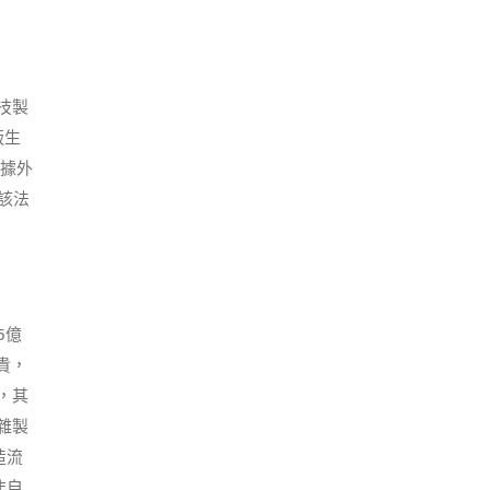
技製
版生
數據外
該法
5億
貴，
，其
雜製
造流
非自