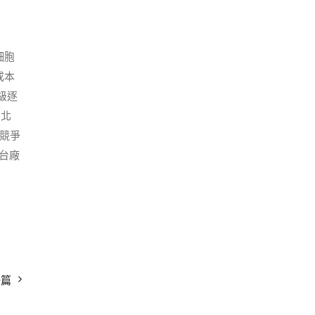
細胞
成本
級逐
、北
用競爭
台廠
一篇