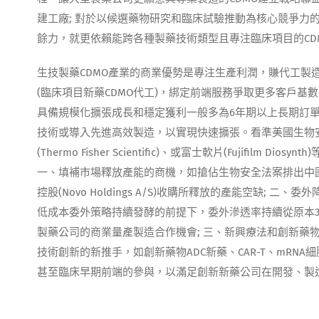
建工廠; 對於以候選藥物研究和臨床試驗推動為核心競爭力
餘力，就更依賴能跨各種製藥技術類型且專注臨床項目的CD
生技製藥CDMO產業的商業優勢是專注生產利潤，賺代工製
(臨床項目新藥CDMO代工)，綁定前端服務爭取更多客戶基數
具備規模化擴張成長和穩定獲利一般多為6年期以上長期訂單
技術或導入先進高效製造，以實現快速擴張。看準美國生物安全
(Thermo Fisher Scientific)、或富士軟片(Fujif
一、填補市場釋放產能的商機，如搶佔生物安全法案排出中國供應鏈
控股(Novo Holdings A/S)收購所釋放的產能空缺;
低成本委外策略持續發酵的前提下，委外滲透率持續從原本30
製藥公司的商業量產製造合作機會; 三、新興療法和創新藥
技術創新的新推手，如創新藥物ADC新藥、CAR-T、mR
甚至臨床早期前端的參與，以滿足創新新藥公司在開發、製