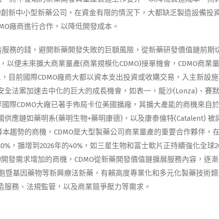
的創新中小型新藥公司，在資金有限的情況下，大都缺乏製造設備投
MO廠商進行合作，以降低開發成本。
造服務的錢，避開新藥開發失敗的巨額風險，從新藥研發價值鏈前期
，以便未來擴大商業量產(商業規模化CDMO)接單機會，CDMO商業
，目前國際CDMO廠商大都以資本支出投資或收購交易，入主新設施
法案加速去中化的巨大的成長機會，如表一，龍沙(Lonza)、賽
ilm Diosynth)等國際CDMO大廠已著手佈局卡位美國擴廠，其擴大產能的商機來自
如藥明系(藥明生物+藥明康德)，以及康泰倫特(Catalent) 被
 二、委外降本趨勢的商機，CDMO是大型製藥公司商業量產的重要合作夥伴，
%，擴增到2026年的40%，如三星生物和富士軟片正持續強化全球2
物開發需求增加的商機，CDMO從新藥開發價值鏈擴展服務內容，逐
NA細胞暨基因藥物等新興療法新藥，有賴高度專業化和多元化製藥技術
造服務、法規監管，以及商業競爭壓力等需求。