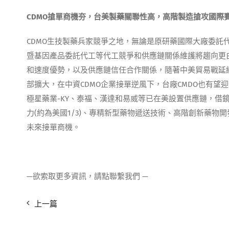
CDMO
搶單商機夯，台美製藥關聯性高，高階製造搶攻國際
CDMO生技製藥兵家競爭之地，無論是原研藥國際大廠委託
暨基因產品委託代工等代工競爭和供應鏈關係維護將趨向更白
和速度優勢，以及供應鏈信任合作關係，隨著中美貿易戰延續
部擴大，在中資CDMO企業接單逆風下，台廠CMDO也有
極星藥業-KY、泰福、漢達和易威等已在美設置供應鏈，借
力(約為美國1/3)、專精新型藥物遞送技術、高階創新藥
未來接單商機。
—欲索取更多資訊，請點聯繫我們 —
上一篇