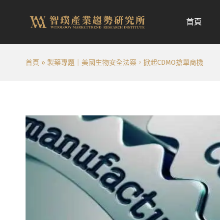
跳
至
首頁
内
容
首頁
»
製藥專題｜美國生物安全法案，掀起CDMO搶單商機