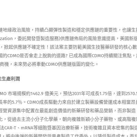
供應鏈地緣政治風險，持續凸顯彈性製造和穩定供應鏈的重要性，也讓生
turing Organization，委託開發暨製造服務)供應鏈佈局的風險意識提高，美國新
技製藥防線，掀起供應鏈不確定性！該法案主要防範美國生技醫藥研發的核心
CDMO是否會走上脫鉤的道路? 已成為國際CDMO持續關注焦點，
單商機，未來勢必將牽動CDMO供應鏈版圖的變化。
注生產利潤
 CDMO 市場規模約1462.9 億美元，預估2031年可成長1.75倍，達到2570.
長率的5.7％。CDMO成長驅動力來自於建立製藥設備營運成本相當昂
經營資源集中配置在最能創造價值的新藥研發和藥品營銷，而非製造
化，從過去主流小分子化學藥，朝向複雜新穎小分子藥物、或高階複
法CAR-T、mRNA等細胞暨基因治療新藥，技術複雜且資本密集的製
盟，將中後端的新藥開發與量產製造工作委外，以降低製造成本，而