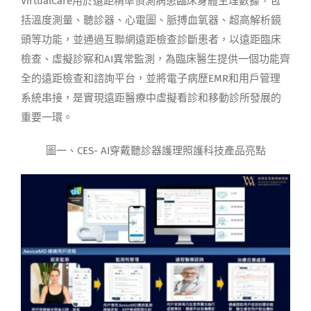
VirtualCare用於遠距精準偵測病患臨床身體生理數據，包
括溫度測量、聽診器、心電圖、脈搏血氧器、超高解析鏡
頭等功能，並通過互聯網遠距檢查診斷患者，以遠距臨床
檢查、虛擬診察和AI異常監測，為臨床醫生提供一個功能齊
全的遠距檢查和諮詢平台，並將電子病歷EMR和用戶管理
系統串接，是實現遠距醫療中虛擬看診和移動診所發展的
重要一環。
圖一、CES- AI穿戴聽診器護理照護科技產品亮點