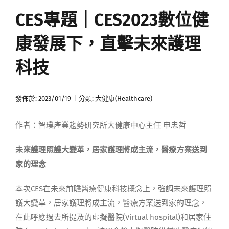
CES專題｜CES2023數位健
媒體曝光
康發展下，直擊未來護理
會員帳號
科技
中文
|
發佈於: 2023/01/19
分類:
大健康(Healthcare)
作者：智璞產業趨勢研究所大健康中心主任 申忠哲
未來護理照護大變革，居家護理將成主流，醫療方案送到
家的理念
本次CES在未來前瞻醫療健康科技概念上，強調未來護理照
護大變革，居家護理將成主流，醫療方案送到家的理念，
在此呼應過去所提及的虛擬醫院(Virtual hospital)和居家住