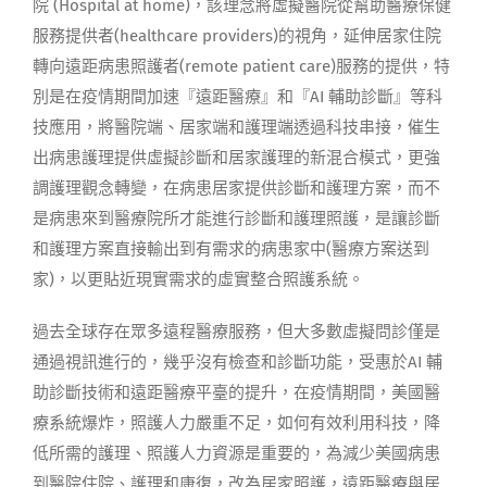
院 (Hospital at home)，該理念將虛擬醫院從幫助醫療保健
服務提供者(healthcare providers)的視角，延伸居家住院
轉向遠距病患照護者(remote patient care)服務的提供，特
別是在疫情期間加速『遠距醫療』和『AI 輔助診斷』等科
技應用，將醫院端、居家端和護理端透過科技串接，催生
出病患護理提供虛擬診斷和居家護理的新混合模式，更強
調護理觀念轉變，在病患居家提供診斷和護理方案，而不
是病患來到醫療院所才能進行診斷和護理照護，是讓診斷
和護理方案直接輸出到有需求的病患家中(醫療方案送到
家)，以更貼近現實需求的虛實整合照護系統。
過去全球存在眾多遠程醫療服務，但大多數虛擬問診僅是
通過視訊進行的，幾乎沒有檢查和診斷功能，受惠於AI 輔
助診斷技術和遠距醫療平臺的提升，在疫情期間，美國醫
療系統爆炸，照護人力嚴重不足，如何有效利用科技，降
低所需的護理、照護人力資源是重要的，為減少美國病患
到醫院住院、護理和康復，改為居家照護，遠距醫療與居