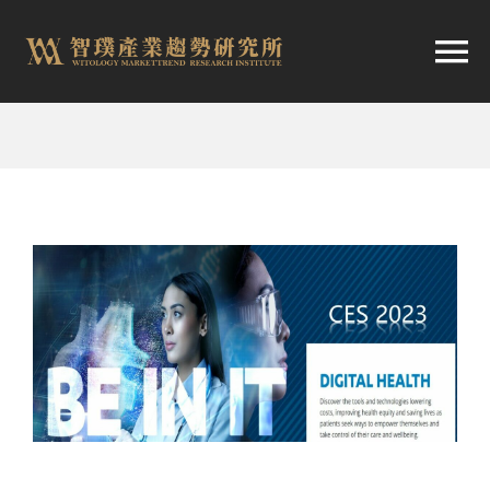
跳
至
切
内
容
换
首頁
导
趨勢報告
航
市場快訊
產業日報
關於智璞