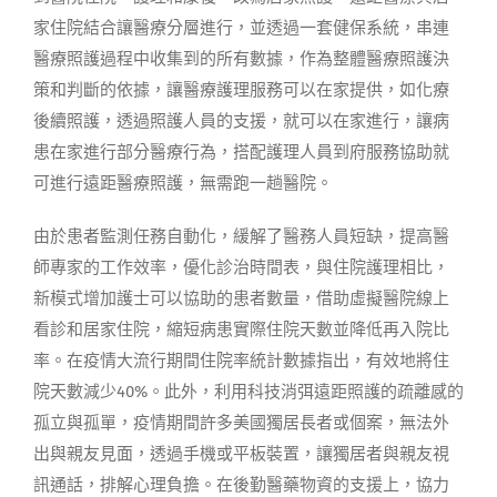
家住院結合讓醫療分層進行，並透過一套健保系統，串連
醫療照護過程中收集到的所有數據，作為整體醫療照護決
策和判斷的依據，讓醫療護理服務可以在家提供，如化療
後續照護，透過照護人員的支援，就可以在家進行，讓病
患在家進行部分醫療行為，搭配護理人員到府服務協助就
可進行遠距醫療照護，無需跑一趟醫院。
由於患者監測任務自動化，緩解了醫務人員短缺，提高醫
師專家的工作效率，優化診治時間表，與住院護理相比，
新模式增加護士可以協助的患者數量，借助虛擬醫院線上
看診和居家住院，縮短病患實際住院天數並降低再入院比
率。在疫情大流行期間住院率統計數據指出，有效地將住
院天數減少40%。此外，利用科技消弭遠距照護的疏離感的
孤立與孤單，疫情期間許多美國獨居長者或個案，無法外
出與親友見面，透過手機或平板裝置，讓獨居者與親友視
訊通話，排解心理負擔。在後勤醫藥物資的支援上，協力