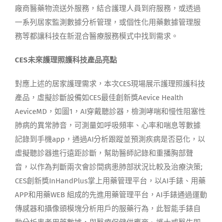
廠商醫藥物流送外服務，結合護理人員到府服務，或透過
一系列居家監測數據分析管理，或個性化用藥數據管理服
務等都讓科技在新混合醫療服務模式中找到需求。
CES
未來護理照護科技產品亮點
對應上述的居家護理需求，本次CES現場展示護理照護科技
產品，虛擬診斷設備如CES最佳創新獎Aevice Health
AeviceMD，如圖1，AI穿戴聽診器，檢測哮喘和慢性阻塞性
肺病的異常肺音，可測量如呼吸頻率、心率和喘息等數據
記錄到手機app，通過AI分析跟蹤並預測疾病是否惡化，以
虛擬聽診器進行遠距診斷，幫助醫師記錄和重播胸部聲
音，以作為判斷兩次會診間病患肺部狀況比較及治療決策;
CES創新獎InHandPlus掌上用藥管理平台，以AI手錶、用藥
APP和用藥WEB 組成的先進用藥管理平台，AI手錶通過運動
傳感器和攝像頭模塊分析用戶的服藥行為，此智能手錶自