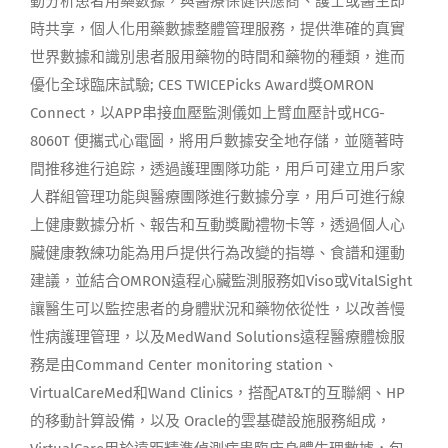
動分析患者用藥數據，與醫療保健供應商、護士或醫生即
時共享，個人化用藥數據整體管理服務，提供準確的真實
世界數據和識別患者服用藥物的時間和藥物的種類，進而
優化全球臨床試驗; CES TWICEPicks Award獎OMRON
Connect，以APP串接血壓監測儀如上臂血壓計或HCG-
8060T 便攜式心電圖，將用戶數據安全地存儲，並隨著時
間推移進行追踪，透過護理團隊功能，用戶可建立用戶家
人群組管理功能與醫療團隊進行數據分享，用戶可進行線
上健康數據分析、報告和互動獎勵禮物卡等，透過個人心
臟健康教練功能為用戶提供行為改變的指導、食譜和運動
建議，並結合OMRON遠程心臟監測服務如Viso或VitalSight
讓醫生可以監控患者的身體狀況和藥物依從性，以改善慢
性病護理管理，以及MedWand Solutions遠程醫療體檢服
務是由Command Center monitoring station、
VirtualCareMed和Wand Clinics，搭配AT&T的互聯網、HP
的移動計算設備，以及 Oracle的雲基礎設施服務組成，