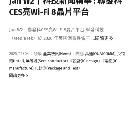
Jan W2｜科技新聞精華 : 聯發科
媒體曝光
CES亮Wi-Fi 8晶片平台
會員帳號
Jan W2｜聯發科CES亮Wi-Fi 8晶片平台 聯發科技
（MediaTek）於 2026 年美國消費性電子
...閱讀更多
中文
2025/12/04
|
分類:
產業快訊(News)
|
標籤:
高通(QUALCOMM)
,
英特
爾(Intel)
,
半導體(Semiconductor)
,
IC設計(IC design)
,
IC製造(IC
manufacture)
,
IC封測(Package and Test)
閱讀更多