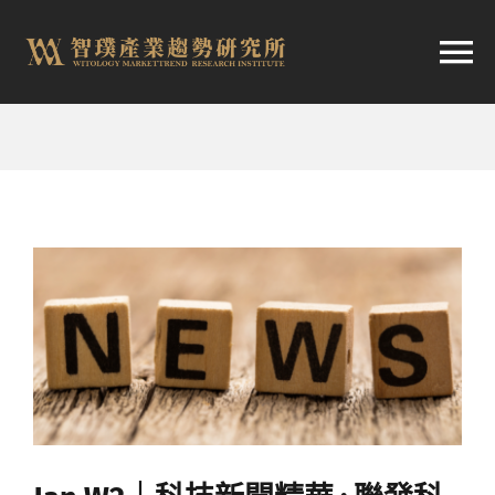
跳
至
切
内
容
换
首頁
导
趨勢報告
航
市場快訊
產業日報
關於智璞