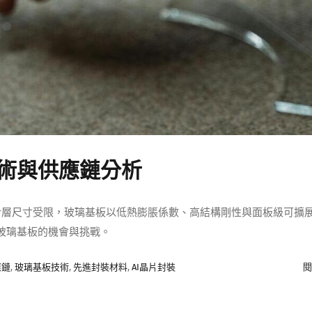
術與供應鏈分析
中介層尺寸受限，玻璃基板以低熱膨脹係數、高結構剛性與面板級可擴
玻璃基板的機會與挑戰。
應鏈
,
玻璃基板技術
,
先進封裝材料
,
AI晶片封裝
閱