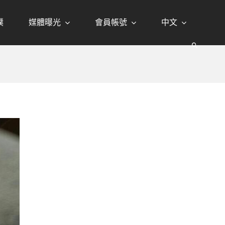
璞
媒體曝光
會員帳號
中文