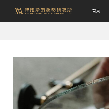
跳
至
首頁
内
容