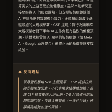
算需求的上游基礎設施健康度。雖然本則新聞直
接關聯為 AI 伺服器散熱，但支撐智慧眼鏡端側
AI 推論所需的雲端後台算力，正仰賴此類液冷基
礎設施的大規模部署。CSP 提前拉貨行為顯示超
大規模業者對下半年 AI 工作負載有強烈的備產預
期，這對依賴雲端 AI 服務的智慧眼鏡（如 Meta
AI、Google 助理整合）形成正面的基礎設施支撐
訊號。
⚠ 反面觀點
單月營收暴增 52% 主因是單一 CSP 提前拉貨
的非經常性因素，不代表需求結構性加速；若
該 CSP 拉貨後進入消化期，7-8 月營收可能出
現明顯回落，投資人應警惕「一次性拉貨」被
誤讀為趨勢加速的風險。