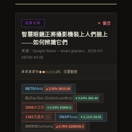
媒體曝光
▼ 偏空
政策法規
會員帳號
智慧眼鏡正將攝影機裝上人們臉上
——如何辨識它們
中文
來源：
Google News – smart glasses
·
2026-07-
08T00:45:00
●●○○○
2/5 · 次要動態
產業重要性
META
Meta
▲2.55% $615.58
EL
Ray-Ban (EssilorLuxottica)
▼0.54% $84.44
3008
大立光
▼5.93% $3890.0
1382
玉晶光
SNAP
Snap
—
▼2.11% $4.65
005930
Samsung
▲0.76% $298250.0