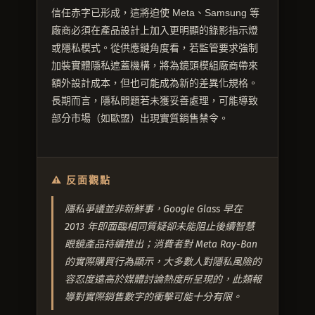
信任赤字已形成，這將迫使 Meta、Samsung 等
廠商必須在產品設計上加入更明顯的錄影指示燈
或隱私模式。從供應鏈角度看，若監管要求強制
加裝實體隱私遮蓋機構，將為鏡頭模組廠商帶來
額外設計成本，但也可能成為新的差異化規格。
長期而言，隱私問題若未獲妥善處理，可能導致
部分市場（如歐盟）出現實質銷售禁令。
⚠ 反面觀點
隱私爭議並非新鮮事，Google Glass 早在
2013 年即面臨相同質疑卻未能阻止後續智慧
眼鏡產品持續推出；消費者對 Meta Ray-Ban
的實際購買行為顯示，大多數人對隱私風險的
容忍度遠高於媒體討論熱度所呈現的，此類報
導對實際銷售數字的衝擊可能十分有限。