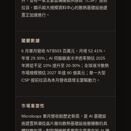
升，並有一家主要雲端服務供應商（CSP）提前
拉貨，顯示超大規模資料中心的散熱基礎設施建
置正加速進行。
關鍵數據
6 月單月營收 NT$503 百萬元，月增 52.41%，
年增 29.30%；AI 伺服器液冷滲透率預估 2025
年將從不足 10% 提升至 20-30%；全球液冷散熱
市場規模預估 2027 年達 80 億美元；單一大型
CSP 提前拉貨為本月營收跳增主要驅動力。
市場重要性
Microloops 單月營收創歷史新高，是 AI 基礎設
施建置熱潮從晶片層向散熱基礎設施層擴散的具
體財務佐證，對智慧眼鏡產業而言意義在於 AI 運