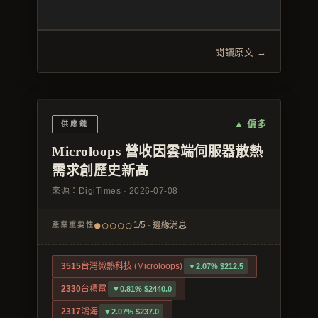
閱讀原文 →
▲ 偏多
供應鏈
Microloops 營收因雲端伺服器散熱
需求創歷史新高
來源：
DigiTimes
·
2026-07-08
●○○○○
1/5 · 邊緣消息
產業重要性
3515
台灣微熱科技 (Microloops)
▼2.07% $212.5
2330
台積電
▼0.81% $2440.0
2317
鴻海
▼2.07% $237.0