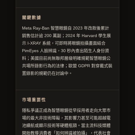
關鍵數據
Meta Ray-Ban 智慧眼鏡自 2023 年改款後累計
銷售估計逾 200 萬副；2024 年 Harvard 學生展
示 I-XRAY 系統，可即時將眼鏡拍攝畫面結合
PimEyes 人臉辨識，30 秒內查出陌生人身份資
料；美國目前尚無聯邦層級明確規範智慧眼鏡公
共場所錄影行為的法律；歐盟 GDPR 對穿戴式裝
置錄影的規範仍在討論中。
市場重要性
隱私爭議正成為智慧眼鏡從早採用者走向大眾市
場的最大非技術障礙，其影響力甚至可能超越電
池續航或顯示技術等硬體瓶頸。當主流科技媒體
開始教導消費者「如何辨識被拍攝」，代表社會