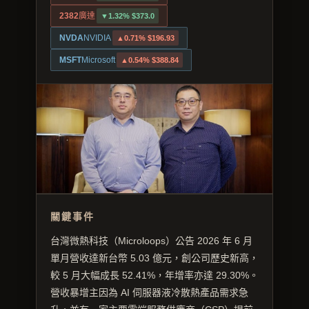
2382
廣達
▼1.32% $373.0
NVDA
NVIDIA
▲0.71% $196.93
MSFT
Microsoft
▲0.54% $388.84
關鍵事件
台灣微熱科技（Microloops）公告 2026 年 6 月
單月營收達新台幣 5.03 億元，創公司歷史新高，
較 5 月大幅成長 52.41%，年增率亦達 29.30%。
營收暴增主因為 AI 伺服器液冷散熱產品需求急