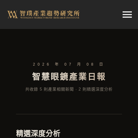
跳
至
切
内
容
换
首頁
导
2026 年 07 月 08 日
趨勢報告
航
智慧眼鏡產業日報
市場快訊
共收錄 5 則產業相關新聞 · 2 則精選深度分析
產業日報
關於智璞
精選深度分析