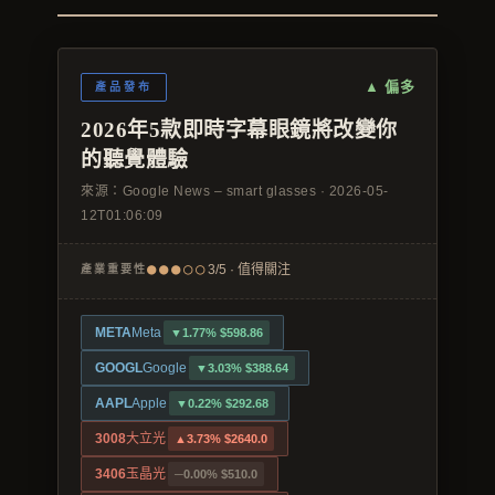
媒體曝光
▲ 偏多
產品發布
會員帳號
2026年5款即時字幕眼鏡將改變你
的聽覺體驗
中文
來源：
Google News – smart glasses
·
2026-05-
12T01:06:09
●●●○○
3/5 · 值得關注
產業重要性
META
Meta
▼1.77% $598.86
GOOGL
Google
▼3.03% $388.64
AAPL
Apple
▼0.22% $292.68
3008
大立光
▲3.73% $2640.0
3406
玉晶光
─0.00% $510.0