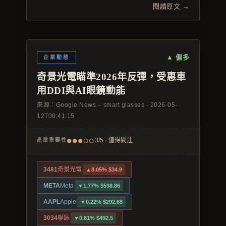
閱讀原文 →
▲ 偏多
企業動態
奇景光電瞄準2026年反彈，受惠車
用DDI與AI眼鏡動能
來源：
Google News – smart glasses
·
2026-05-
12T00:41:15
●●●○○
3/5 · 值得關注
產業重要性
3481
奇景光電
▲8.05% $34.9
META
Meta
▼1.77% $598.86
AAPL
Apple
▼0.22% $292.68
3034
聯詠
▼0.81% $492.5