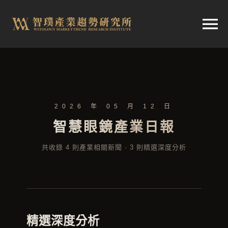
跳
至
切
内
容
换
首頁
导
2026 年 05 月 12 日
趨勢報告
航
智慧眼鏡產業日報
市場快訊
共收錄 4 則產業相關新聞 · 3 則精選深度分析
產業日報
關於智璞
精選深度分析