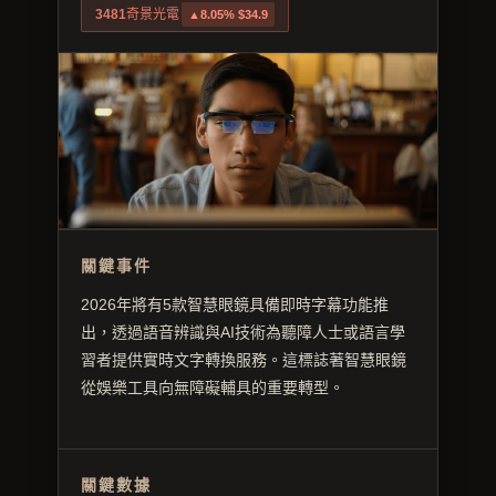
3481
奇景光電
▲8.05% $34.9
關鍵事件
2026年將有5款智慧眼鏡具備即時字幕功能推
出，透過語音辨識與AI技術為聽障人士或語言學
習者提供實時文字轉換服務。這標誌著智慧眼鏡
從娛樂工具向無障礙輔具的重要轉型。
關鍵數據