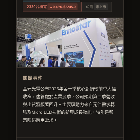
2330
台積電
錼創
▲0.45% $2245.0
未上市
關鍵事件
晶元光電公布2026年第一季核心虧損較前季大幅
收窄，儘管處於產業淡季，公司預期第二季營收
與出貨將顯著回升。主要驅動力來自元件需求轉
強及Micro LED技術的新興成長動能，特別是智
慧眼鏡應用需求。