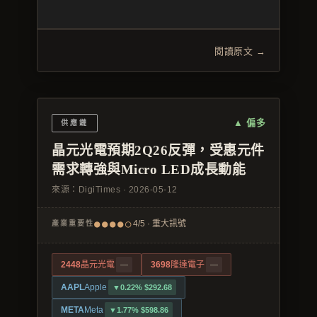
閱讀原文 →
▲ 偏多
供應鏈
晶元光電預期2Q26反彈，受惠元件
需求轉強與Micro LED成長動能
來源：
DigiTimes
·
2026-05-12
●●●●○
4/5 · 重大訊號
產業重要性
2448
晶元光電
3698
隆達電子
—
—
AAPL
Apple
▼0.22% $292.68
META
Meta
▼1.77% $598.86