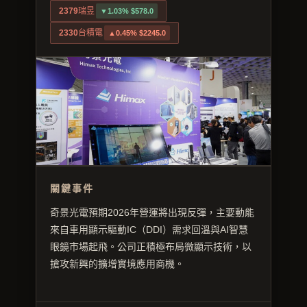
2379
瑞昱
▼1.03% $578.0
2330
台積電
▲0.45% $2245.0
關鍵事件
奇景光電預期2026年營運將出現反彈，主要動能
來自車用顯示驅動IC（DDI）需求回溫與AI智慧
眼鏡市場起飛。公司正積極布局微顯示技術，以
搶攻新興的擴增實境應用商機。