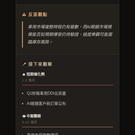
⚠ 反面觀點
車用市場復甦時程仍有變數，而AI眼鏡市場規
模能否如預期爆發仍待驗證，過度樂觀可能面
臨庫存風險。
📍 接下來觀察
🔥 短期催化劑
1-3 個月
Q1財報車用DDI出貨量
AI眼鏡客戶新訂單公布
👁 中期觀察
3-12 個月