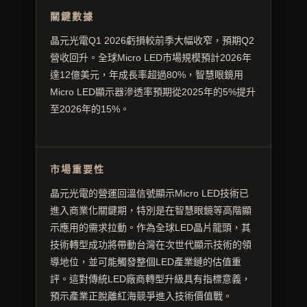
關鍵數據
晶元光電Q1 2026虧損較前季大幅收窄，預期Q2
營收回升。全球Micro LED市場規模預計2026年
達12億美元，年成長率超過80%，智慧眼鏡用
Micro LED顯示器滲透率預期從2025年的5%提升
至2026年的15%。
市場重要性
晶元光電的營運回溫信號顯示Micro LED技術已
進入商業化關鍵期，特別是在智慧眼鏡等高階顯
示應用的需求拉動。作為全球LED晶片龍頭，其
技術轉型成功將帶動台灣在次世代顯示技術的領
導地位，並可能觸發整個LED產業鏈的估值重
評。這對傳統LED廠商轉型升級具有指標意義，
預示產業正脫離紅海競爭進入技術價值戰。