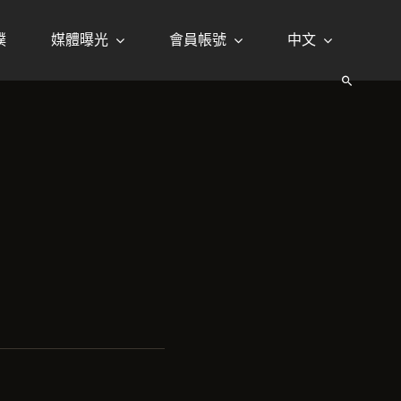
璞
媒體曝光
會員帳號
中文