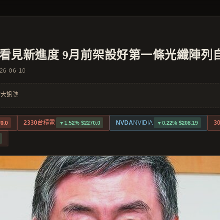
O看見新進度 9月前架設好第一條光纖陣列
26-06-10
 重大訊號
2330
台積電
NVDA
NVIDIA
3
0.0
▼1.52% $2270.0
▼0.22% $208.19