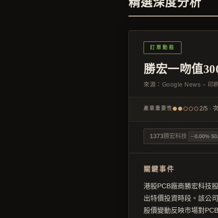
精選深度分析
訂單動態
勝宏一吻值30
來源：
Google News – 
●●○○○
2/5 ·
產業重要性
1373
勝宏科技
─0.00% $0
關鍵事件
港股PCB廠商勝宏科技
出特價投資時段。該公司
股價變動反映市場對PC