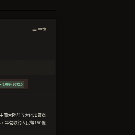
▬ 中性
▼3.08% $692.0
中國大陸前五大PCB廠商
，年營收約人民幣150億