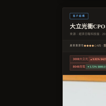
客戶結構
大立光衝CP
來源：
經濟日報科技版
·
20
●●●●○
4/5 ·
產業重要性
3008
大立光
▲9.91% $427
8046
南電
▼3.72% $880.0