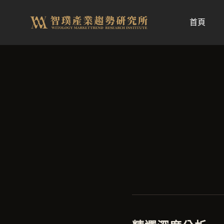
跳
至
首頁
内
容