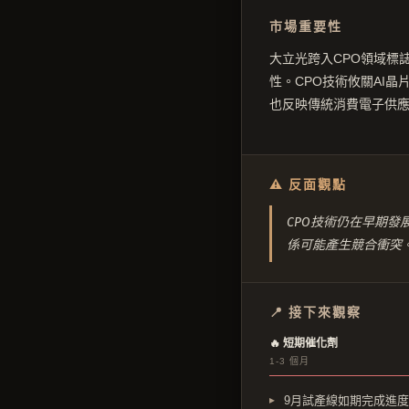
市場重要性
大立光跨入CPO領域標
性。CPO技術攸關AI
也反映傳統消費電子供應
⚠ 反面觀點
CPO技術仍在早期
係可能產生競合衝突
📍 接下來觀察
🔥 短期催化劑
1-3 個月
9月試產線如期完成進度