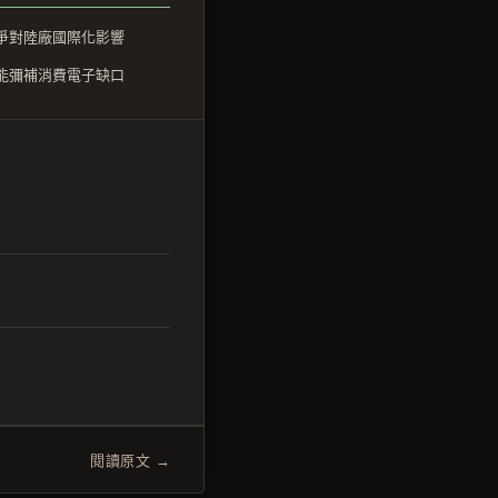
爭對陸廠國際化影響
否能彌補消費電子缺口
閱讀原文 →