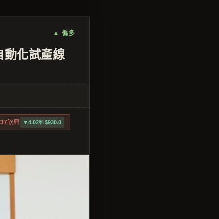
▲ 偏多
自動化試產線
037
欣興
▼4.02% $930.0