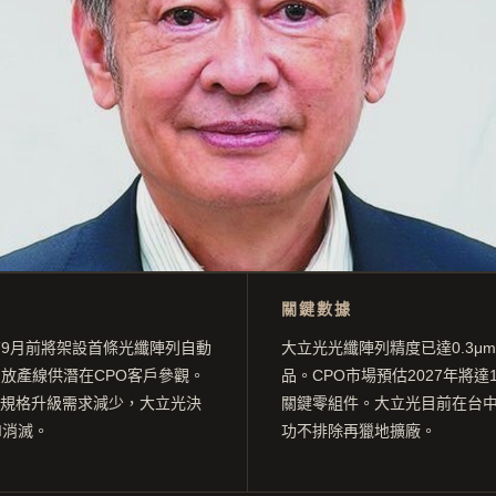
關鍵數據
9月前將架設首條光纖陣列自動
大立光光纖陣列精度已達0.3μ
放產線供潛在CPO客戶參觀。
品。CPO市場預估2027年將達
頭規格升級需求減少，大立光決
關鍵零組件。大立光目前在台中
I消滅。
功不排除再獵地擴廠。