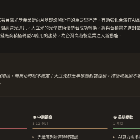
誌著台灣光學產業鏈向AI基礎設施延伸的重要里程碑，有助強化台灣在AI
晶片間高速光通訊，大立光的光學技術優勢若成功轉換，將與台積電先進封
鏈廠商積極轉型AI應用的趨勢，為台灣高階製造業注入新動能。
發展階段，商業化時程不確定；大立光缺乏半導體封裝經驗，跨領域風險不
。
👁 中期觀察
🎯 長期變數
3-12 個月
1 年以上
光纖陣列量產時程確認
AI算力需求