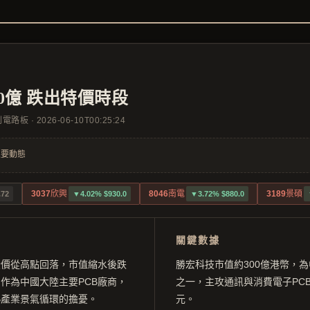
0億 跌出特價時段
印刷電路板
·
2026-06-10T00:25:24
 次要動態
3037
欣興
8046
南電
3189
景碩
.72
▼4.02% $930.0
▼3.72% $880.0
關鍵數據
股價從高點回落，市值縮水後跌
勝宏科技市值約300億港幣，為
作為中國大陸主要PCB廠商，
之一，主攻通訊與消費電子PCB
B產業景氣循環的擔憂。
元。