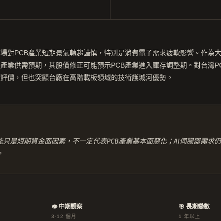
場對PCB產業短期景氣轉趨謹慎，特別是消費電子需求疲軟影響。作為大
產業供需預期，其股價修正可能預示PCB產業進入庫存調整期。對台灣P
廠評價，但也突顯台廠在高階載板領域的技術護城河優勢。
只是短期資金面因素，不一定代表PCB產業基本面惡化；AI伺服器需求仍
。
👁 中期觀察
🎯 長期變數
3-12 個月
1 年以上